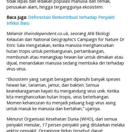
tidak lepas dari ledakan populasi manusia dan ternak,
perusakan alam, hingga terganggunya ekosistem.
Baca juga:
Deforestasi Berkontribusi terhadap Penyakit
Infeksi Baru
Melansir
theindependent.co.uk,
seorang Ahli Ekologi
Kelautan dari National Geographic’s Campaign for Nature Dr
Enric Sala mengatakan, ketika manusia menghancurkan
hutan tropis untuk pembangunan, pertambangan,
membunuh atau menangkap hewan liar untuk dimakan atau
dijual, menandakan manusia sedang membuka diri terhadap
virus-virus.
“Ekosistem yang sangat beragam dipenuhi banyak spesies
hewan liar, tanaman, jamur, dan bakteri. Semua
keanekaragaman hayati itu mengandung virus unik. Ketika
kita menghancurkan hutan tropis, virus beterbangan.
Momen kehancuran itu menjadi peluang bagi virus asing
untuk masuk ke manusia dan bertahan,” ujarnya.
Menurut Organisasi Kesehatan Dunia (WHO), dari semua
penyakit menular, 17 persen penyakit yang ditularkan melalui
vektor penyakit. Organisme hidup tersebut dapat