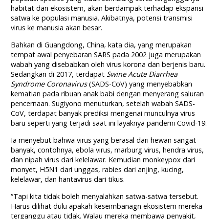
habitat dan ekosistem, akan berdampak terhadap ekspansi
satwa ke populasi manusia. Akibatnya, potensi transmisi
virus ke manusia akan besar.
Bahkan di Guangdong, China, kata dia, yang merupakan
tempat awal penyebaran SARS pada 2002 juga merupakan
wabah yang disebabkan oleh virus korona dan berjenis baru.
Sedangkan di 2017, terdapat
Swine Acute Diarrhea
Syndrome Coronavirus
(SADS-CoV) yang menyebabkan
kematian pada ribuan anak babi dengan menyerang saluran
pencernaan. Sugiyono menuturkan, setelah wabah SADS-
CoV, terdapat banyak prediksi mengenai munculnya virus
baru seperti yang terjadi saat ini layaknya pandemi Covid-19.
Ia menyebut bahwa virus yang berasal dari hewan sangat
banyak, contohnya, ebola virus, marburg virus, hendra virus,
dan nipah virus dari kelelawar. Kemudian monkeypox dari
monyet, H5N1 dari unggas, rabies dari anjing, kucing,
kelelawar, dan hantavirus dari tikus.
“Tapi kita tidak boleh menyalahkan satwa-satwa tersebut.
Harus dilihat dulu apakah keseimbanagn ekosistem mereka
terganggu atau tidak. Walau mereka membawa penyakit,