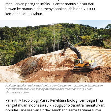
menularkan patogen infeksius antar manusia atau dari
hewan ke manusia dan menyebabkan lebih dari 700.000
kematian setiap tahun.
Ahli mengatakan deforestasi untuk pembangunan maupun pertambangan,
menandakan manusia sedang membuka diri terhadap virus. Foto:
shutterstock.com
Peneliti Mikrobiologi Pusat Penelitian Biologi Lembaga Ilmu
Pengetahuan Indonesia (LIPI) Sugiyono Saputra menuturkan,
populasi spesies yang tidak seimbang serta terganggunya