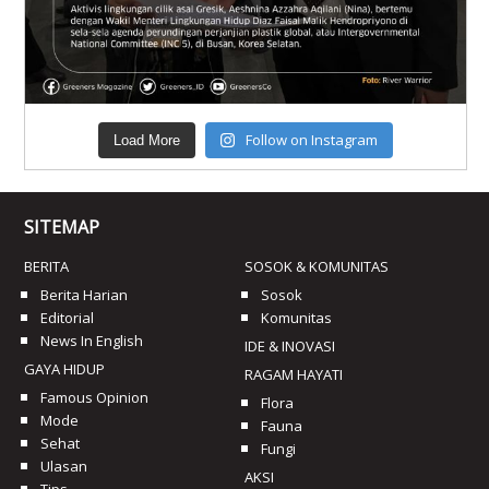
Follow on Instagram
Load More
SITEMAP
BERITA
SOSOK & KOMUNITAS
Berita Harian
Sosok
Editorial
Komunitas
News In English
IDE & INOVASI
GAYA HIDUP
RAGAM HAYATI
Famous Opinion
Flora
Mode
Fauna
Sehat
Fungi
Ulasan
AKSI