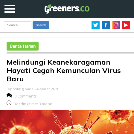
Search
Berita Harian
Melindungi Keanekaragaman
Hayati Cegah Kemunculan Virus
Baru
Diposting pada 24 Maret 2020
0 Comments
Reading time:
3
menit