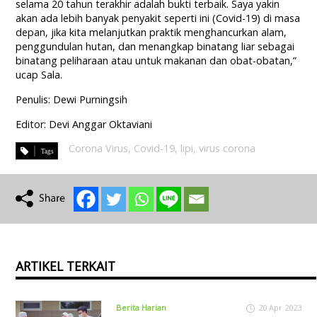
selama 20 tahun terakhir adalah bukti terbaik. Saya yakin
akan ada lebih banyak penyakit seperti ini (Covid-19) di masa
depan, jika kita melanjutkan praktik menghancurkan alam,
penggundulan hutan, dan menangkap binatang liar sebagai
binatang peliharaan atau untuk makanan dan obat-obatan,”
ucap Sala.
Penulis: Dewi Purningsih
Editor: Devi Anggar Oktaviani
Corona Virus
,
Covid-19
,
lipi
,
virus corona
ARTIKEL TERKAIT
Berita Harian
20 Apr 2023