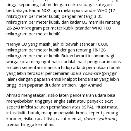
tinggi sepanjang tahun dengan risiko sebagai kategori
berbahaya. Kadar NO2 juga melampui standar WHO (12
mikrogram per meter kubik) dengan rentang 3-35
mikrogram per meter kubik, dan kadar O3 memiliki rentang
20-240 mikrogram per meter kubik (standar WHO 100
mikrogram per meter kubik).
“Hanya CO yang masih jauh di bawah standar 10.000
mikrogram per meter kubik dengan rentang 18-128
mikrogram per meter kubik. Bukan berarti ini aman bagi
warga kota mengingat hal ini adalah hasil pengukuran udara
ambien sementara manusia hidup ada di permukaan tanah
yang lebih terpapar pencemaran udara
road-site
(pinggir
jalan) dengan paparan emisi knalpot kendaraan yang lebih
tinggi dari paparan di udara ambien,” ujar Ahmad.
Ahmad mengatakan, risiko laten pencemaran udara bisa
menyebabkan tingginya angka sakit atau penyakit akut
seperti infeksi saluran pernafasan atas (ISPA), iritasi mata,
iritasi kulit, batuk, maupun penyakit kronis seperti jantung
koroner, risiko cacat fisik, cacat mental,
down-syndrome
,
tremor hingga kematian.