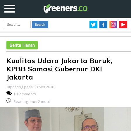
Search
Berita Harian
Kualitas Udara Jakarta Buruk,
KPBB Somasi Gubernur DKI
Jakarta
Diposting pada 18 Mei 2018
0 Comments
Reading time:
2
menit