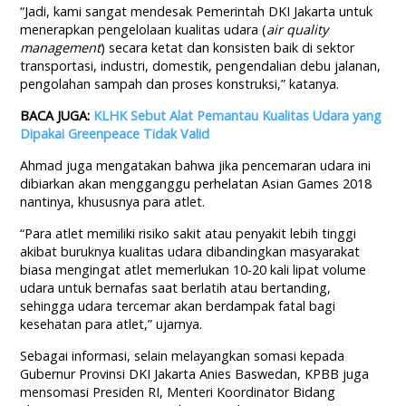
“Jadi, kami sangat mendesak Pemerintah DKI Jakarta untuk
menerapkan pengelolaan kualitas udara (
air quality
management
) secara ketat dan konsisten baik di sektor
transportasi, industri, domestik, pengendalian debu jalanan,
pengolahan sampah dan proses konstruksi,” katanya.
BACA JUGA:
KLHK Sebut Alat Pemantau Kualitas Udara yang
Dipakai Greenpeace Tidak Valid
Ahmad juga mengatakan bahwa jika pencemaran udara ini
dibiarkan akan mengganggu perhelatan Asian Games 2018
nantinya, khususnya para atlet.
“Para atlet memiliki risiko sakit atau penyakit lebih tinggi
akibat buruknya kualitas udara dibandingkan masyarakat
biasa mengingat atlet memerlukan 10-20 kali lipat volume
udara untuk bernafas saat berlatih atau bertanding,
sehingga udara tercemar akan berdampak fatal bagi
kesehatan para atlet,” ujarnya.
Sebagai informasi, selain melayangkan somasi kepada
Gubernur Provinsi DKI Jakarta Anies Baswedan, KPBB juga
mensomasi Presiden RI, Menteri Koordinator Bidang