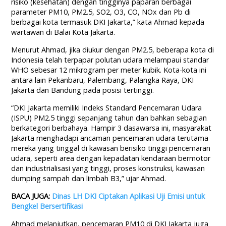
risiko (kesehatan) dengan tingginya paparan berbagai
parameter PM10, PM2.5, SO2, O3, CO, NOx dan Pb di
berbagai kota termasuk DKI Jakarta,” kata Ahmad kepada
wartawan di Balai Kota Jakarta.
Menurut Ahmad, jika diukur dengan PM2.5, beberapa kota di
Indonesia telah terpapar polutan udara melampaui standar
WHO sebesar 12 mikrogram per meter kubik. Kota-kota ini
antara lain Pekanbaru, Palembang, Palangka Raya, DKI
Jakarta dan Bandung pada posisi tertinggi.
“DKI Jakarta memiliki Indeks Standard Pencemaran Udara
(ISPU) PM2.5 tinggi sepanjang tahun dan bahkan sebagian
berkategori berbahaya. Hampir 3 dasawarsa ini, masyarakat
Jakarta menghadapi ancaman pencemaran udara terutama
mereka yang tinggal di kawasan berisiko tinggi pencemaran
udara, seperti area dengan kepadatan kendaraan bermotor
dan industrialisasi yang tinggi, proses konstruksi, kawasan
dumping sampah dan limbah B3,” ujar Ahmad.
BACA JUGA:
Dinas LH DKI Ciptakan Aplikasi Uji Emisi untuk
Bengkel Bersertifikasi
Ahmad melanjutkan, pencemaran PM10 di DKI Jakarta juga