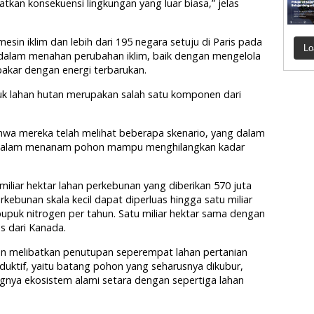
kan konsekuensi lingkungan yang luar biasa,” jelas
sin iklim dan lebih dari 195 negara setuju di Paris pada
Lo
dalam menahan perubahan iklim, baik dengan mengelola
bakar dengan energi terbarukan.
uk lahan hutan merupakan salah satu komponen dari
wa mereka telah melihat beberapa skenario, yang dalam
an dalam menanam pohon mampu menghilangkan kadar
iliar hektar lahan perkebunan yang diberikan 570 juta
kebunan skala kecil dapat diperluas hingga satu miliar
upuk nitrogen per tahun. Satu miliar hektar sama dengan
as dari Kanada.
kan melibatkan penutupan seperempat lahan pertanian
duktif, yaitu batang pohon yang seharusnya dikubur,
ngnya ekosistem alami setara dengan sepertiga lahan