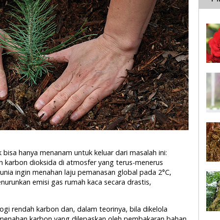
bisa hanya menanam untuk keluar dari masalah ini:
 karbon dioksida di atmosfer yang terus-menerus
dunia ingin menahan laju pemanasan global pada 2°C,
enurunkan emisi gas rumah kaca secara drastis,
i rendah karbon dan, dalam teorinya, bila dikelola
menahan karbon yang dilepaskan oleh pembakaran bahan