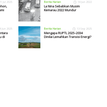
21 Jul 2025
Berita Harian
14 Jun 2022
ohon,
La Nina Sebabkan Musim
umi
Kemarau 2022 Mundur
4 Jun 2025
Berita Harian
13 Sep 2025
antara
Mengapa RUPTL 2025–2034
 di
Dinilai Lemahkan Transisi Energi?