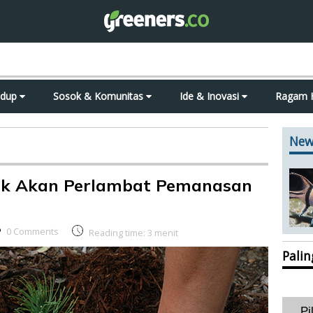
idup
Sosok & Komunitas
Ide & Inovasi
Ragam 
New
k Akan Perlambat Pemanasan
0 Comments
Reading time:
3
menit
Pali
Pi