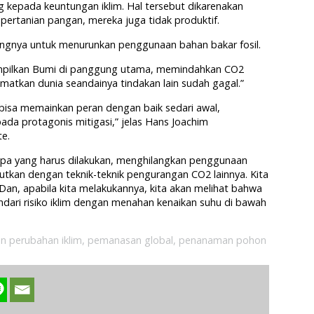
g kepada keuntungan iklim. Hal tersebut dikarenakan
 pertanian pangan, mereka juga tidak produktif.
tingnya untuk menurunkan penggunaan bahan bakar fosil.
ampilkan Bumi di panggung utama, memindahkan CO2
atkan dunia seandainya tindakan lain sudah gagal.”
bisa memainkan peran dengan baik sedari awal,
da protagonis mitigasi,” jelas Hans Joachim
te.
hu apa yang harus dilakukan, menghilangkan penggunaan
njutkan dengan teknik-teknik pengurangan CO2 lainnya. Kita
 Dan, apabila kita melakukannya, kita akan melihat bahwa
ari risiko iklim dengan menahan kenaikan suhu di bawah
an perubahan iklim
,
pemanasan global
,
penanaman pohon