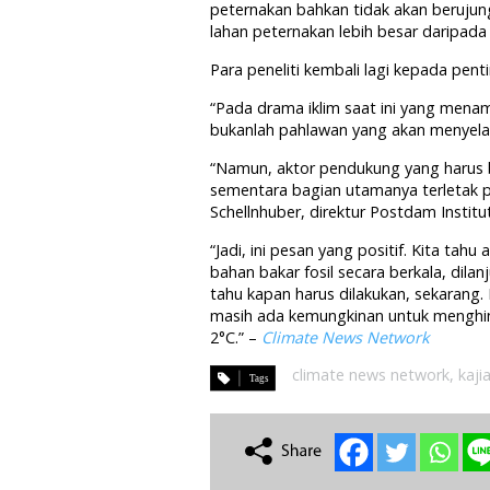
peternakan bahkan tidak akan berujun
lahan peternakan lebih besar daripada
Para peneliti kembali lagi kepada pen
“Pada drama iklim saat ini yang men
bukanlah pahlawan yang akan menyelam
“Namun, aktor pendukung yang harus 
sementara bagian utamanya terletak pa
Schellnhuber, direktur Postdam Institu
“Jadi, ini pesan yang positif. Kita ta
bahan bakar fosil secara berkala, dila
tahu kapan harus dilakukan, sekarang.
masih ada kemungkinan untuk menghind
2°C.” –
Climate News Network
climate news network
,
kaji