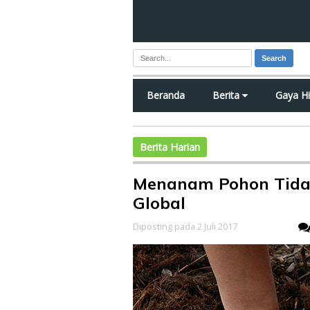
Search
Beranda
Berita
Gaya H
Berita Harian
Menanam Pohon Tida
Global
Diposting pada 2 Juli 2017