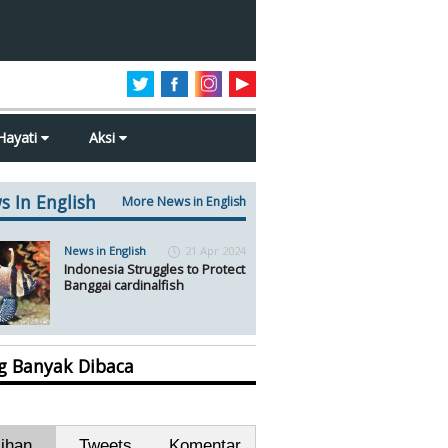
Hayati
Aksi
s In English
More News in English
News in English
21 Apr 2024
Indonesia Struggles to Protect
Banggai cardinalfish
ng Banyak Dibaca
lihan
Tweets
Komentar