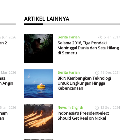
ARTIKEL LAINNYA
9 Jun 2026
Berita Harian
5 Jan 2017
an 2
Selama 2016, Tiga Pendaki
Meninggal Dunia dan Satu Hilang
di Semeru
 Mar 2026
Berita Harian
13 Des 2021
as,
BRIN Kembangkan Teknologi
n Angin
Untuk Lingkungan Hingga
Kebencanaan
5 Jan 2026
News In English
12 Sep 2024
anam
Indonesia’s President-elect
an
Should Get Real on Nickel