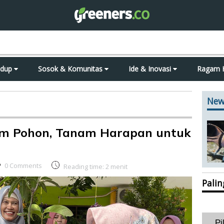
idup
Sosok & Komunitas
Ide & Inovasi
Ragam 
New
am Pohon, Tanam Harapan untuk
0 Comments
Reading time:
2
menit
Pali
Pi