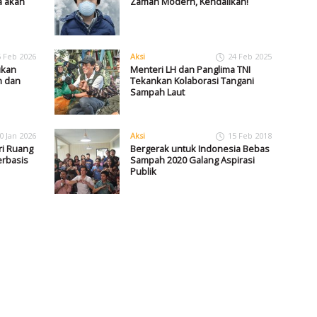
a akan
Zaman Modern, Kendalikan!
5 Feb 2026
Aksi
24 Feb 2025
ukan
Menteri LH dan Panglima TNI
h dan
Tekankan Kolaborasi Tangani
Sampah Laut
0 Jan 2026
Aksi
15 Feb 2018
i Ruang
Bergerak untuk Indonesia Bebas
erbasis
Sampah 2020 Galang Aspirasi
Publik