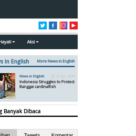
Hayati
Aksi
s In English
More News in English
News in English
21 Apr 2024
Indonesia Struggles to Protect
Banggai cardinalfish
ng Banyak Dibaca
lihan
Tweets
Komentar