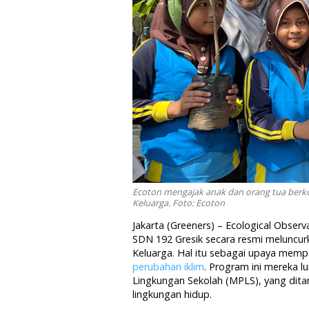
Ecoton mengajak anak dan orang tua berko
Keluarga. Foto: Ecoton
Jakarta (Greeners) – Ecological Obser
SDN 192 Gresik secara resmi meluncur
Keluarga. Hal itu sebagai upaya memp
perubahan iklim
. Program ini mereka 
Lingkungan Sekolah (MPLS), yang dit
lingkungan hidup.