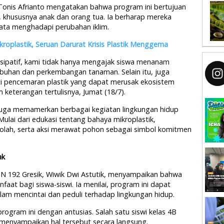
Tonis Afrianto mengatakan bahwa program ini bertujuan
, khususnya anak dan orang tua. Ia berharap mereka
ata menghadapi perubahan iklim.
oplastik, Seruan Darurat Krisis Plastik Menggema
isipatif, kami tidak hanya mengajak siswa menanam
uhan dan perkembangan tanaman. Selain itu, juga
ti pencemaran plastik yang dapat merusak ekosistem
keterangan tertulisnya, Jumat (18/7).
juga memamerkan berbagai kegiatan lingkungan hidup
Mulai dari edukasi tentang bahaya mikroplastik,
olah, serta aksi merawat pohon sebagai simbol komitmen
ak
DN 192 Gresik, Wiwik Dwi Astutik, menyampaikan bahwa
aat bagi siswa-siswi. Ia menilai, program ini dapat
 mencintai dan peduli terhadap lingkungan hidup.
rogram ini dengan antusias. Salah satu siswi kelas 4B
, menyampaikan hal tersebut secara langsung.