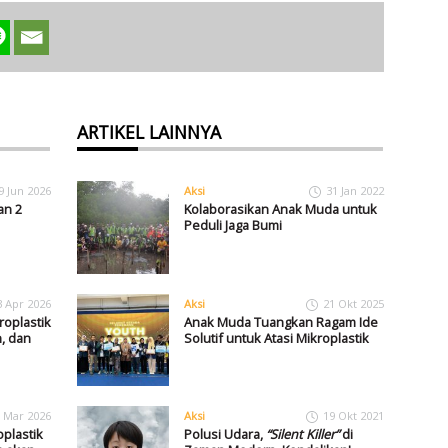
ARTIKEL LAINNYA
9 Jun 2026
Aksi
31 Jan 2022
an 2
Kolaborasikan Anak Muda untuk
Peduli Jaga Bumi
3 Apr 2026
Aksi
21 Okt 2025
roplastik
Anak Muda Tuangkan Ragam Ide
, dan
Solutif untuk Atasi Mikroplastik
 Mar 2026
Aksi
19 Okt 2021
roplastik
Polusi Udara,
“Silent Killer”
di