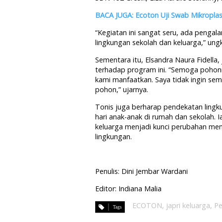
BACA JUGA: Ecoton Uji Swab Mikroplast
“Kegiatan ini sangat seru, ada pengal
lingkungan sekolah dan keluarga,” ungk
Sementara itu, Elsandra Naura Fidella
terhadap program ini. “Semoga pohonn
kami manfaatkan. Saya tidak ingin se
pohon,” ujarnya.
Tonis juga berharap pendekatan lingk
hari anak-anak di rumah dan sekolah.
keluarga menjadi kunci perubahan men
lingkungan.
Penulis: Dini Jembar Wardani
Editor: Indiana Malia
ECOTON
,
japri keluarga
,
Pe