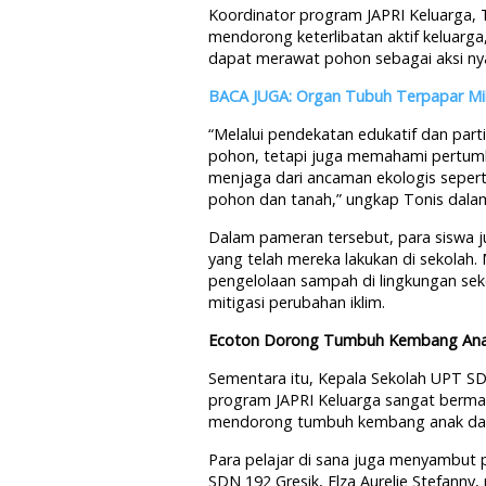
Koordinator program JAPRI Keluarga, 
mendorong keterlibatan aktif keluarga
dapat merawat pohon sebagai aksi ny
BACA JUGA: Organ Tubuh Terpapar Mikr
“Melalui pendekatan edukatif dan part
pohon, tetapi juga memahami pertumb
menjaga dari ancaman ekologis seper
pohon dan tanah,” ungkap Tonis dalam 
Dalam pameran tersebut, para siswa 
yang telah mereka lakukan di sekolah. 
pengelolaan sampah di lingkungan sek
mitigasi perubahan iklim.
Ecoton Dorong Tumbuh Kembang An
Sementara itu, Kepala Sekolah UPT S
program JAPRI Keluarga sangat bermanf
mendorong tumbuh kembang anak dalam
Para pelajar di sana juga menyambut p
SDN 192 Gresik, Elza Aurelie Stefanny