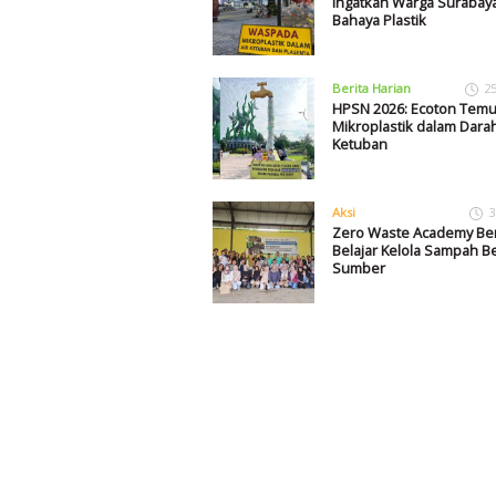
Ingatkan Warga Surabay
Bahaya Plastik
Berita Harian
2
HPSN 2026: Ecoton Tem
Mikroplastik dalam Dara
Ketuban
Aksi
3
Zero Waste Academy Ber
Belajar Kelola Sampah B
Sumber