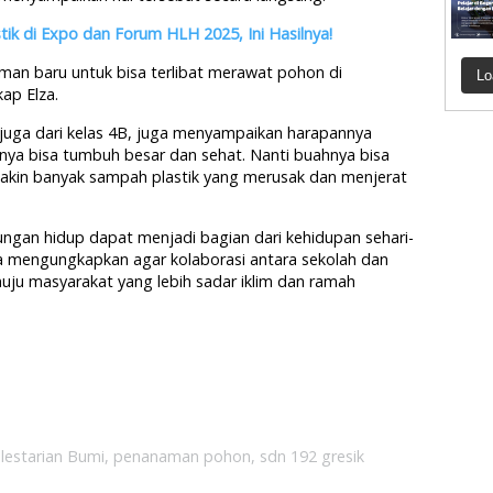
ik di Expo dan Forum HLH 2025, Ini Hasilnya!
aman baru untuk bisa terlibat merawat pohon di
Lo
ap Elza.
, juga dari kelas 4B, juga menyampaikan harapannya
ya bisa tumbuh besar dan sehat. Nanti buahnya bisa
makin banyak sampah plastik yang merusak dan menjerat
ungan hidup dapat menjadi bagian dari kehidupan sehari-
 Ia mengungkapkan agar kolaborasi antara sekolah dan
uju masyarakat yang lebih sadar iklim dan ramah
lestarian Bumi
,
penanaman pohon
,
sdn 192 gresik