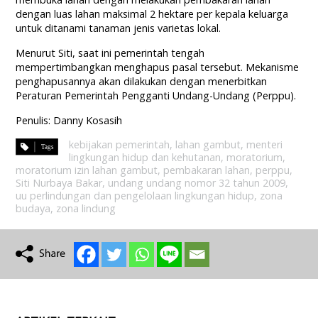
dengan luas lahan maksimal 2 hektare per kepala keluarga
untuk ditanami tanaman jenis varietas lokal.
Menurut Siti, saat ini pemerintah tengah
mempertimbangkan menghapus pasal tersebut. Mekanisme
penghapusannya akan dilakukan dengan menerbitkan
Peraturan Pemerintah Pengganti Undang-Undang (Perppu).
Penulis: Danny Kosasih
kebijakan pemerintah
,
lahan gambut
,
menteri
lingkungan hidup dan kehutanan
,
moratorium
,
moratorium izin lahan gambut
,
pembakaran lahan
,
perppu
,
Siti Nurbaya Bakar
,
undang undang nomor 32 tahun 2009
,
uu perlindungan dan pengelolaan lingkungan hidup
,
zona
budaya
,
zona lindung