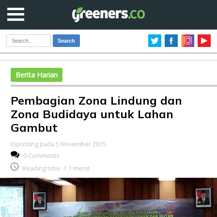
Search
Berita Harian
Pembagian Zona Lindung dan
Zona Budidaya untuk Lahan
Gambut
Diposting pada 5 November 2015
0 Comments
Reading time:
< 1
menit