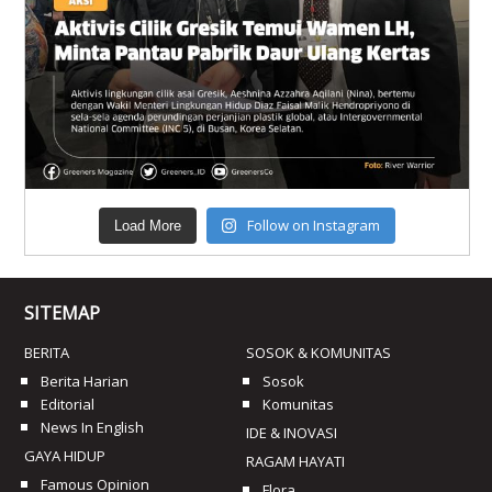
Follow on Instagram
Load More
SITEMAP
BERITA
SOSOK & KOMUNITAS
Berita Harian
Sosok
Editorial
Komunitas
News In English
IDE & INOVASI
GAYA HIDUP
RAGAM HAYATI
Famous Opinion
Flora