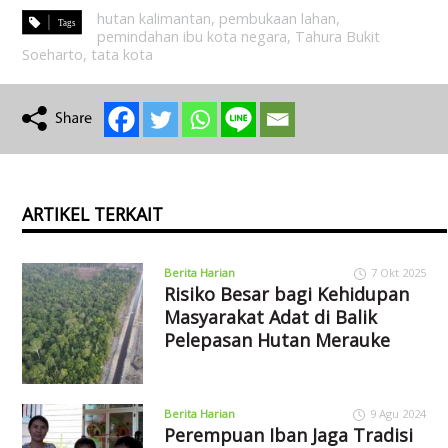
hutan kalimantan
,
pembukaan lahan
,
pemindahan ibu kota negara
,
Tahura Bukit
Soeharto
,
tata kota
ARTIKEL TERKAIT
Berita Harian
7 Okt 2025
Risiko Besar bagi Kehidupan
Masyarakat Adat di Balik
Pelepasan Hutan Merauke
Berita Harian
9 Agu 2024
Perempuan Iban Jaga Tradisi