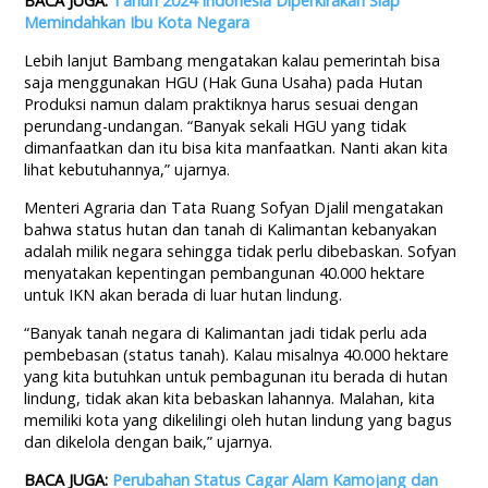
BACA JUGA:
Tahun 2024 Indonesia Diperkirakan Siap
Memindahkan Ibu Kota Negara
Lebih lanjut Bambang mengatakan kalau pemerintah bisa
saja menggunakan HGU (Hak Guna Usaha) pada Hutan
Produksi namun dalam praktiknya harus sesuai dengan
perundang-undangan. “Banyak sekali HGU yang tidak
dimanfaatkan dan itu bisa kita manfaatkan. Nanti akan kita
lihat kebutuhannya,” ujarnya.
Menteri Agraria dan Tata Ruang Sofyan Djalil mengatakan
bahwa status hutan dan tanah di Kalimantan kebanyakan
adalah milik negara sehingga tidak perlu dibebaskan. Sofyan
menyatakan kepentingan pembangunan 40.000 hektare
untuk IKN akan berada di luar hutan lindung.
“Banyak tanah negara di Kalimantan jadi tidak perlu ada
pembebasan (status tanah). Kalau misalnya 40.000 hektare
yang kita butuhkan untuk pembagunan itu berada di hutan
lindung, tidak akan kita bebaskan lahannya. Malahan, kita
memiliki kota yang dikelilingi oleh hutan lindung yang bagus
dan dikelola dengan baik,” ujarnya.
BACA JUGA:
Perubahan Status Cagar Alam Kamojang dan