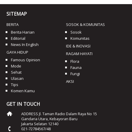
SITEMAP
BERITA
SOSOK & KOMUNITAS
Berita Harian
Sosok
Editorial
Komunitas
News In English
IDE & INOVASI
GAYA HIDUP
RAGAM HAYATI
Famous Opinion
Flora
Mode
Fauna
Sehat
Fungi
Ulasan
AKSI
Tips
Komen Kamu
GET IN TOUCH
ADDRESS Jl. Taman Radio Dalam Raya No 15
Gandaria Utara, Kebayoran Baru
Jakarta Selatan 12140
021-72784567/48