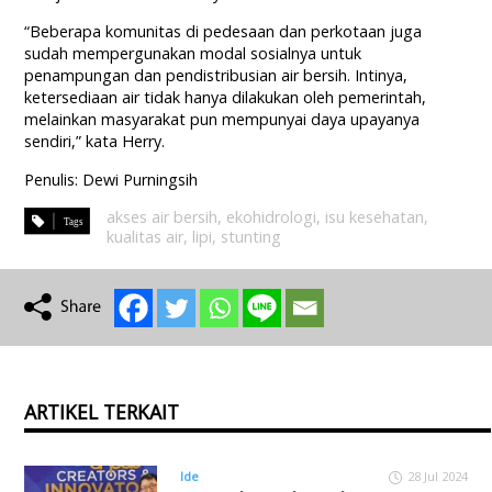
“Beberapa komunitas di pedesaan dan perkotaan juga
sudah mempergunakan modal sosialnya untuk
penampungan dan pendistribusian air bersih. Intinya,
ketersediaan air tidak hanya dilakukan oleh pemerintah,
melainkan masyarakat pun mempunyai daya upayanya
sendiri,” kata Herry.
Penulis: Dewi Purningsih
akses air bersih
,
ekohidrologi
,
isu kesehatan
,
kualitas air
,
lipi
,
stunting
ARTIKEL TERKAIT
Ide
28 Jul 2024