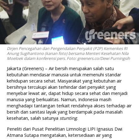
Dirjen Pencegahan dan Pengendalian Penyakit (P2P) Kemenkes RI
Anung Sugihantono (kanan foto) bersama Menteri Kesehatan Nila
Moeloek dalam konferensi pers. Foto: greeners.co/Dewi Purningsih
Jakarta (Greeners) – Air bersih merupakan salah satu
kebutuhan mendasar manusia untuk memenuhi standar
kehidupan secara sehat. Masyarakat yang kebutuhan air
bersihnya tercukupi akan terhindar dari penyakit yang
menyebar lewat air, dapat hidup secara sehat dan menjadi
manusia yang berkualitas. Namun, Indonesia masih
menghadapi tantangan terkait rendahnya akses terhadap air
bersih dan sanitasi layak yang berdampak pada masalah
kesehatan, salah satunya
stunting
.
Peneliti dari Pusat Penelitian Limnologi LIPI Ignasius Dwi
Atmana Sutapa mengatakan, ketersediaan air yang