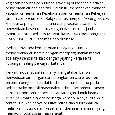
kegiatan prioritas penurunan
stunting
di Indonesia adalah
penyediaan air dan sanitasi. Selain itu memberikan mandat
kepada Kementerian Kesehatan dan Kementerian Pekerjaan
Umum dan Perumahan Rakyat untuk menjadi
leading sector
,
khususnya penyediaan sarana dan prasarana sanitasi,
penyediaan kesehatan lingkungan dan cetakan jamban
(Sanitasi Total Berbasis Masyarakat/STBM), pembangunan
SPAM, IPAL, IPLT, sanimas dan drainase.
“Sebenarnya ada kemampuan masyarakat untuk
menyediakan air bersih dengan mempergunakan modal
sosialnya sendiri terkait dengan jejaring kerja serta
hubungan saling percaya,” katanya.
Terkait modal sosial ini, Herry mengatakan bahwa
penyediaan air dengan cara mengkonservasi ekosistem
tertentu dengan nilai-nilai tradisional masih hidup pada
beberapa kelompok masyarakat adat. Contohnya, konsep-
konsep tradisional seperti hutan larangan, lubuk larangan,
sirah cai
(mata air) dan berbagai konsep lainnya. Nilai-nilai
tersebut bukan hanya bersifat mitos dan supra-natural,
melainkan hidup dalam keseharian dan nilai-nilai inilah yang
menjadi modal sosial masyarakat.