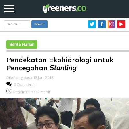
Search
Berita Harian
Pendekatan Ekohidrologi untuk
Pencegahan
Stunting
Diposting pada 18 Juni 2018
0 Comments
Reading time:
2
menit