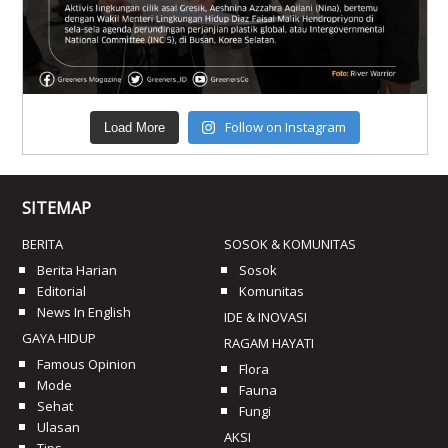
Follow on Instagram
Load More
SITEMAP
BERITA
SOSOK & KOMUNITAS
Berita Harian
Sosok
Editorial
Komunitas
News In English
IDE & INOVASI
GAYA HIDUP
RAGAM HAYATI
Famous Opinion
Flora
Mode
Fauna
Sehat
Fungi
Ulasan
AKSI
Tips