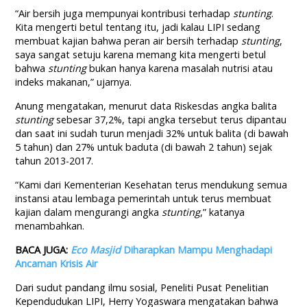
“Air bersih juga mempunyai kontribusi terhadap
stunting
.
Kita mengerti betul tentang itu, jadi kalau LIPI sedang
membuat kajian bahwa peran air bersih terhadap
stunting
,
saya sangat setuju karena memang kita mengerti betul
bahwa
stunting
bukan hanya karena masalah nutrisi atau
indeks makanan,” ujarnya.
Anung mengatakan, menurut data Riskesdas angka balita
stunting
sebesar 37,2%, tapi angka tersebut terus dipantau
dan saat ini sudah turun menjadi 32% untuk balita (di bawah
5 tahun) dan 27% untuk baduta (di bawah 2 tahun) sejak
tahun 2013-2017.
“Kami dari Kementerian Kesehatan terus mendukung semua
instansi atau lembaga pemerintah untuk terus membuat
kajian dalam mengurangi angka
stunting
,” katanya
menambahkan.
BACA JUGA:
Eco Masjid
Diharapkan Mampu Menghadapi
Ancaman Krisis Air
Dari sudut pandang ilmu sosial, Peneliti Pusat Penelitian
Kependudukan LIPI, Herry Yogaswara mengatakan bahwa