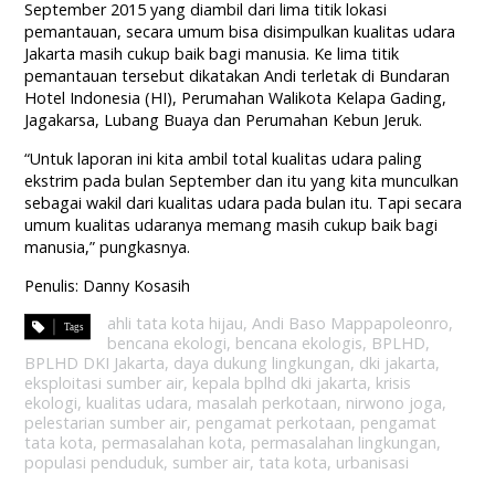
September 2015 yang diambil dari lima titik lokasi
pemantauan, secara umum bisa disimpulkan kualitas udara
Jakarta masih cukup baik bagi manusia. Ke lima titik
pemantauan tersebut dikatakan Andi terletak di Bundaran
Hotel Indonesia (HI), Perumahan Walikota Kelapa Gading,
Jagakarsa, Lubang Buaya dan Perumahan Kebun Jeruk.
“Untuk laporan ini kita ambil total kualitas udara paling
ekstrim pada bulan September dan itu yang kita munculkan
sebagai wakil dari kualitas udara pada bulan itu. Tapi secara
umum kualitas udaranya memang masih cukup baik bagi
manusia,” pungkasnya.
Penulis: Danny Kosasih
ahli tata kota hijau
,
Andi Baso Mappapoleonro
,
bencana ekologi
,
bencana ekologis
,
BPLHD
,
BPLHD DKI Jakarta
,
daya dukung lingkungan
,
dki jakarta
,
eksploitasi sumber air
,
kepala bplhd dki jakarta
,
krisis
ekologi
,
kualitas udara
,
masalah perkotaan
,
nirwono joga
,
pelestarian sumber air
,
pengamat perkotaan
,
pengamat
tata kota
,
permasalahan kota
,
permasalahan lingkungan
,
populasi penduduk
,
sumber air
,
tata kota
,
urbanisasi