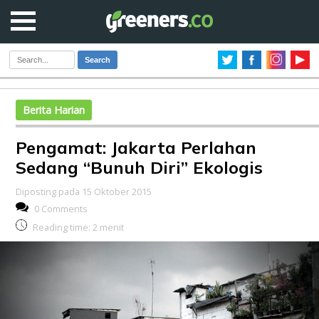
Search
Berita Harian
Pengamat: Jakarta Perlahan
Sedang “Bunuh Diri” Ekologis
Diposting pada 15 Oktober 2015
0 Comments
Reading time:
2
menit