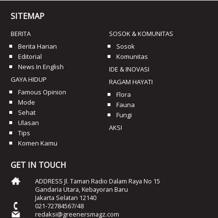
SITEMAP
BERITA
SOSOK & KOMUNITAS
Berita Harian
Sosok
Editorial
Komunitas
News In English
IDE & INOVASI
GAYA HIDUP
RAGAM HAYATI
Famous Opinion
Flora
Mode
Fauna
Sehat
Fungi
Ulasan
AKSI
Tips
Komen Kamu
GET IN TOUCH
ADDRESS Jl. Taman Radio Dalam Raya No 15
Gandaria Utara, Kebayoran Baru
Jakarta Selatan 12140
021-72784567/48
redaksi@greenersmagz.com