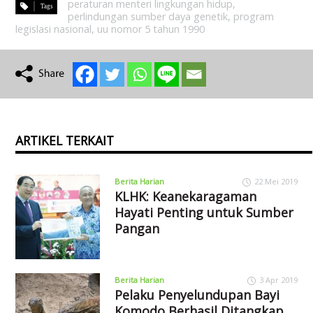
peraturan menteri lingkungan hidup
,
perlindungan sumber daya genetik
,
program
legislasi nasional
,
uu nomor 5 tahun 1990
ARTIKEL TERKAIT
Berita Harian
22 Mei 2019
KLHK: Keanekaragaman
Hayati Penting untuk Sumber
Pangan
Berita Harian
3 Apr 2019
Pelaku Penyelundupan Bayi
Komodo Berhasil Ditangkap