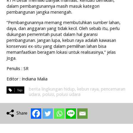
RTH besar memiliki banyak manfaat. Kendati demikian,
dalam pembangunannya masih masuk kategori
pembangunan jangka menengah.
“Pembangunannya memang membutuhkan sumber lahan,
daya, dan anggaran yang tidak kecil. Oleh sebab itu, perlu
dukungan pemerintah pusat dalam hal garansi
pembangunan. Jangan lupa, kebun raya adalah kawasan
konservasi ex-situ yang dalam pemilihan lahan bisa
memanfaatkan beragam lokasi untuk realisasinya,” jelas
Joga.
Penulis : SR
Editor : Indiana Malia
berita lingkungan hidup
,
kebun raya
,
pencemaran
udara
,
polusi
,
polusi udara