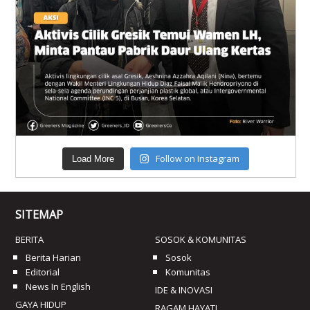
Follow on Instagram
Load More
SITEMAP
BERITA
SOSOK & KOMUNITAS
Berita Harian
Sosok
Editorial
Komunitas
News In English
IDE & INOVASI
GAYA HIDUP
RAGAM HAYATI