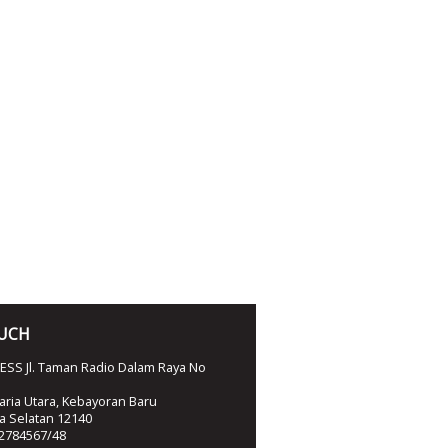
OUCH
SS Jl. Taman Radio Dalam Raya No
ria Utara, Kebayoran Baru
ta Selatan 12140
2784567/48