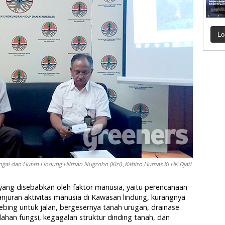
Lo
ungai dan Hutan Lindung Hilman Nugroho (Kiri) ,Kabiro Humas KLHK Djati
 yang disebabkan oleh faktor manusia, yaitu perencanaan
anjuran aktivitas manusia di Kawasan lindung, kurangnya
ing untuk jalan, bergesernya tanah urugan, drainase
lahan fungsi, kegagalan struktur dinding tanah, dan