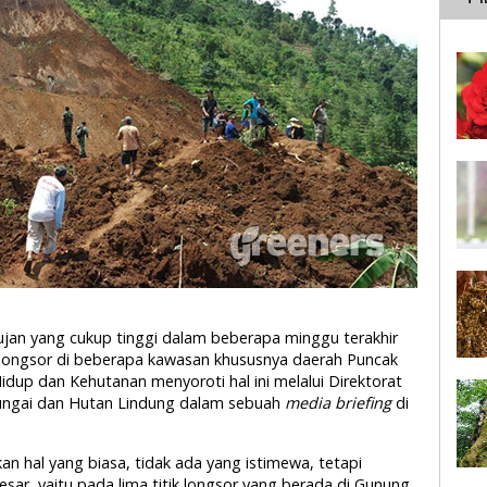
 hujan yang cukup tinggi dalam beberapa minggu terakhir
n longsor di beberapa kawasan khususnya daerah Puncak
dup dan Kehutanan menyoroti hal ini melalui Direktorat
Sungai dan Hutan Lindung dalam sebuah
media briefing
di
an hal yang biasa, tidak ada yang istimewa, tetapi
besar, yaitu pada lima titik longsor yang berada di Gunung