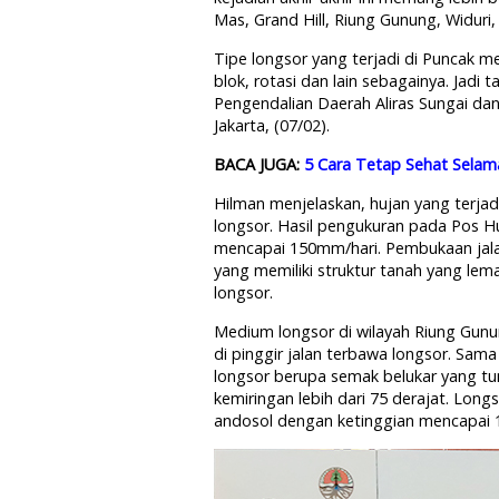
Mas, Grand Hill, Riung Gunung, Widuri,
Tipe longsor yang terjadi di Puncak m
blok, rotasi dan lain sebagainya. Jadi 
Pengendalian Daerah Aliras Sungai da
Jakarta, (07/02).
BACA JUGA:
5 Cara Tetap Sehat Sela
Hilman menjelaskan, hujan yang terjad
longsor. Hasil pengukuran pada Pos H
mencapai 150mm/hari. Pembukaan jala
yang memiliki struktur tanah yang le
longsor.
Medium longsor di wilayah Riung Gun
di pinggir jalan terbawa longsor. Sam
longsor berupa semak belukar yang t
kemiringan lebih dari 75 derajat. Lon
andosol dengan ketinggian mencapai 1