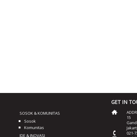
GET IN T
ADDRE
SOSOK & KOMUNITAS
15
Sosok
Ganda
Komunitas
Jakar
021-7
IDE & INOVASI