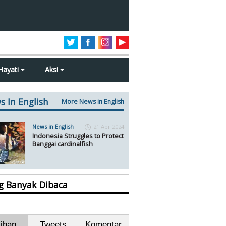
Hayati
Aksi
s In English
More News in English
News in English
21 Apr 2024
Indonesia Struggles to Protect
Banggai cardinalfish
ng Banyak Dibaca
lihan
Tweets
Komentar