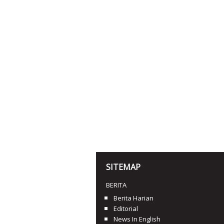
SITEMAP
BERITA
Berita Harian
Editorial
News In English