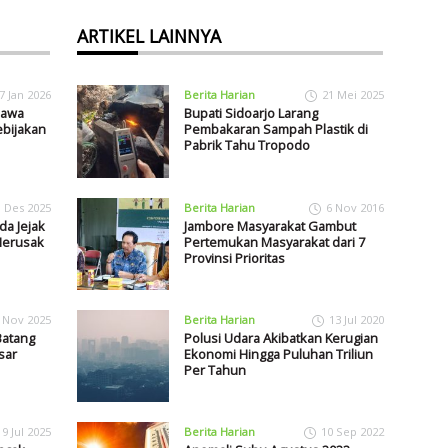
ARTIKEL LAINNYA
7 Jan 2026
Berita Harian
21 Mei 2025
Jawa
Bupati Sidoarjo Larang
ebijakan
Pembakaran Sampah Plastik di
Pabrik Tahu Tropodo
1 Des 2025
Berita Harian
6 Nov 2016
da Jejak
Jambore Masyarakat Gambut
 Merusak
Pertemukan Masyarakat dari 7
Provinsi Prioritas
 Nov 2025
Berita Harian
13 Jul 2020
Batang
Polusi Udara Akibatkan Kerugian
sar
Ekonomi Hingga Puluhan Triliun
Per Tahun
9 Jul 2025
Berita Harian
10 Sep 2022