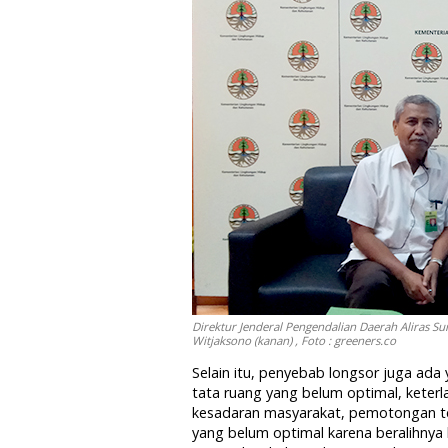
Direktur Jenderal Pengendalian Daerah Aliras S
Witjaksono (kanan) , Foto : greeners.co
Selain itu, penyebab longsor juga ada
tata ruang yang belum optimal, keterl
kesadaran masyarakat, pemotongan teb
yang belum optimal karena beralihnya 