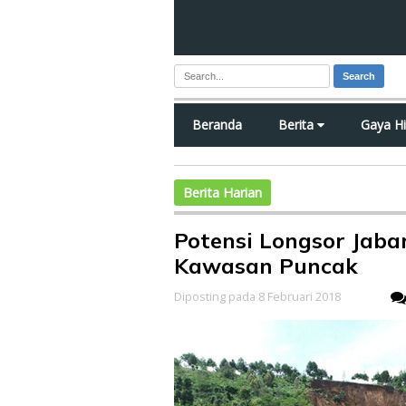
Search
Beranda
Berita
Gaya H
Berita Harian
Potensi Longsor Jab
Kawasan Puncak
Diposting pada 8 Februari 2018