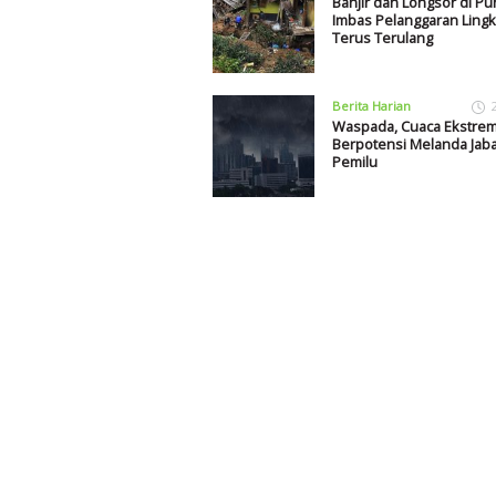
Banjir dan Longsor di Pu
Imbas Pelanggaran Ling
Terus Terulang
Berita Harian
Waspada, Cuaca Ekstre
Berpotensi Melanda Jaba
Pemilu