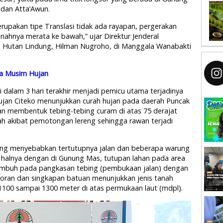
 dan Atta’Awun.
erupakan tipe Translasi tidak ada rayapan, pergerakan
tanahnya merata ke bawah,” ujar Direktur Jenderal
n Hutan Lindung, Hilman Nugroho, di Manggala Wanabakti
ma Musim Hujan
i dalam 3 hari terakhir menjadi pemicu utama terjadinya
ujan Citeko menunjukkan curah hujan pada daerah Puncak
n membentuk tebing-tebing curam di atas 75 derajat
mah akibat pemotongan lereng sehingga rawan terjadi
ung menyebabkan tertutupnya jalan dan beberapa warung
a halnya dengan di Gunung Mas, tutupan lahan pada area
umbuh pada pangkasan tebing (pembukaan jalan) dengan
gsoran dan singkapan batuan menunjukkan jenis tanah
100 sampai 1300 meter di atas permukaan laut (mdpl).