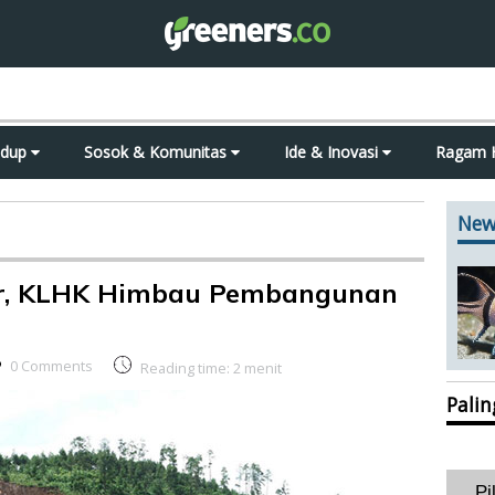
idup
Sosok & Komunitas
Ide & Inovasi
Ragam 
New
ar, KLHK Himbau Pembangunan
0 Comments
Reading time:
2
menit
Pali
Pi