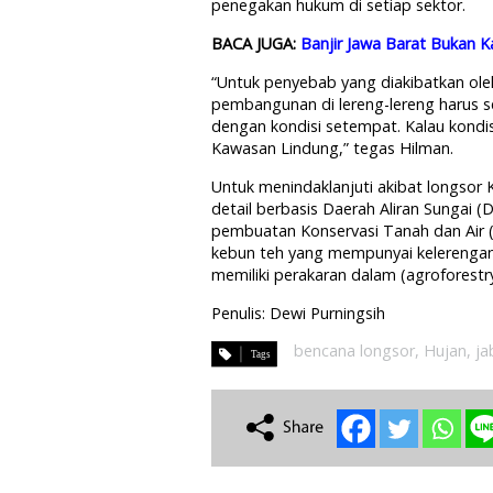
penegakan hukum di setiap sektor.
BACA JUGA:
Banjir Jawa Barat Bukan 
“Untuk penyebab yang diakibatkan oleh 
pembangunan di lereng-lereng harus se
dengan kondisi setempat. Kalau kondi
Kawasan Lindung,” tegas Hilman.
Untuk menindaklanjuti akibat longsor
detail berbasis Daerah Aliran Sungai 
pembuatan Konservasi Tanah dan Air (
kebun teh yang mempunyai kelerenga
memiliki perakaran dalam (agroforestr
Penulis: Dewi Purningsih
bencana longsor
,
Hujan
,
ja