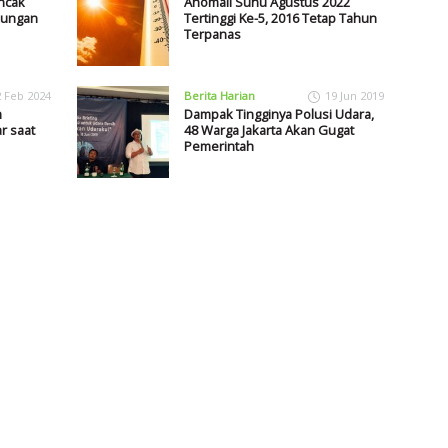
ncak
Anomali Suhu Agustus 2022
kungan
Tertinggi Ke-5, 2016 Tetap Tahun
Terpanas
2 Feb 2024
Berita Harian
19 Jun 2019
m
Dampak Tingginya Polusi Udara,
r saat
48 Warga Jakarta Akan Gugat
Pemerintah