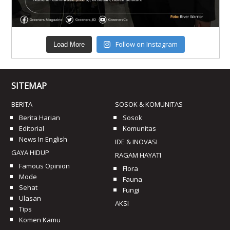
Follow on Instagram
Load More
SITEMAP
BERITA
SOSOK & KOMUNITAS
Berita Harian
Sosok
Editorial
Komunitas
News In English
IDE & INOVASI
GAYA HIDUP
RAGAM HAYATI
Famous Opinion
Flora
Mode
Fauna
Sehat
Fungi
Ulasan
AKSI
Tips
Komen Kamu