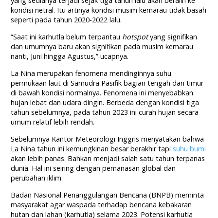
yang sedianya terjadi sejak tiga tahun lalu akan beralih ke
kondisi netral. Itu artinya kondisi musim kemarau tidak basah
seperti pada tahun 2020-2022 lalu.
“Saat ini karhutla belum terpantau
hotspot
yang signifikan
dan umumnya baru akan signifikan pada musim kemarau
nanti, Juni hingga Agustus,” ucapnya.
La Nina merupakan fenomena mendinginnya suhu
permukaan laut di Samudra Pasifik bagian tengah dan timur
di bawah kondisi normalnya. Fenomena ini menyebabkan
hujan lebat dan udara dingin. Berbeda dengan kondisi tiga
tahun sebelumnya, pada tahun 2023 ini curah hujan secara
umum relatif lebih rendah.
Sebelumnya Kantor Meteorologi Inggris menyatakan bahwa
La Nina tahun ini kemungkinan besar berakhir tapi
suhu bumi
akan lebih panas. Bahkan menjadi salah satu tahun terpanas
dunia. Hal ini seiring dengan pemanasan global dan
perubahan iklim.
Badan Nasional Penanggulangan Bencana (BNPB) meminta
masyarakat agar waspada terhadap bencana kebakaran
hutan dan lahan (karhutla) selama 2023. Potensi karhutla