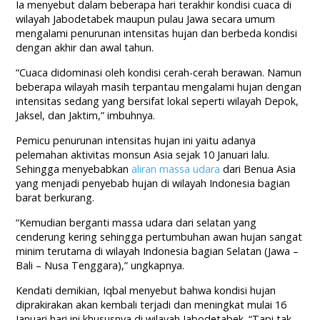
Ia menyebut dalam beberapa hari terakhir kondisi cuaca di
wilayah Jabodetabek maupun pulau Jawa secara umum
mengalami penurunan intensitas hujan dan berbeda kondisi
dengan akhir dan awal tahun.
“Cuaca didominasi oleh kondisi cerah-cerah berawan. Namun
beberapa wilayah masih terpantau mengalami hujan dengan
intensitas sedang yang bersifat lokal seperti wilayah Depok,
Jaksel, dan Jaktim,” imbuhnya.
Pemicu penurunan intensitas hujan ini yaitu adanya
pelemahan aktivitas monsun Asia sejak 10 Januari lalu.
Sehingga menyebabkan
aliran massa udara
dari Benua Asia
yang menjadi penyebab hujan di wilayah Indonesia bagian
barat berkurang.
“Kemudian berganti massa udara dari selatan yang
cenderung kering sehingga pertumbuhan awan hujan sangat
minim terutama di wilayah Indonesia bagian Selatan (Jawa –
Bali – Nusa Tenggara),” ungkapnya.
Kendati demikian, Iqbal menyebut bahwa kondisi hujan
diprakirakan akan kembali terjadi dan meningkat mulai 16
Januari hari ini khususnya di wilayah Jabodetabek. “Tapi tak