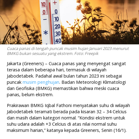
Cuaca panas di tengah puncak musim hujan Januari 2023 menurut
BMKG bukan sesuatu yang ekstrem. Foto: Freepik
Jakarta (Greeners) – Cuaca panas yang menyengat sangat
terasa dalam beberapa hari, termasuk di wilayah
Jabodetabek. Padahal awal bulan tahun 2023 ini sebagai
puncak
musim penghujan
. Badan Meteorologi Klimatologi
dan Geofisika (BMKG) memastikan bahwa meski cuaca
panas, belum ekstrem.
Prakirawan BMKG Iqbal Fathoni menyatakan suhu di wilayah
Jabodetabek teramati berada pada kisaran 32 – 34 Celcius
dan masih dalam kategori normal. “Kondisi ekstrem untuk
suhu udara adalah +3 Celcius di atas nilai normal suhu
maksimum harian,” katanya kepada Greeners, Senin (16/1).