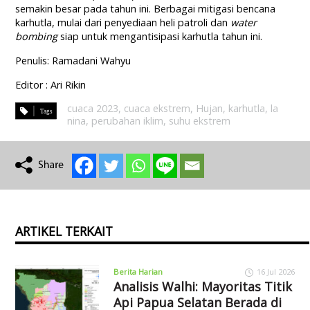
semakin besar pada tahun ini. Berbagai mitigasi bencana
karhutla, mulai dari penyediaan heli patroli dan
water
bombing
siap untuk mengantisipasi karhutla tahun ini.
Penulis: Ramadani Wahyu
Editor : Ari Rikin
cuaca 2023
,
cuaca ekstrem
,
Hujan
,
karhutla
,
la
nina
,
perubahan iklim
,
suhu ekstrem
ARTIKEL TERKAIT
Berita Harian
16 Jul 2026
Analisis Walhi: Mayoritas Titik
Api Papua Selatan Berada di