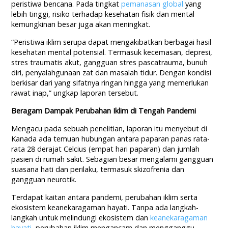
peristiwa bencana. Pada tingkat
pemanasan global
yang
lebih tinggi, risiko terhadap kesehatan fisik dan mental
kemungkinan besar juga akan meningkat.
“Peristiwa iklim serupa dapat mengakibatkan berbagai hasil
kesehatan mental potensial. Termasuk kecemasan, depresi,
stres traumatis akut, gangguan stres pascatrauma, bunuh
diri, penyalahgunaan zat dan masalah tidur. Dengan kondisi
berkisar dari yang sifatnya ringan hingga yang memerlukan
rawat inap,” ungkap laporan tersebut.
Beragam Dampak Perubahan Iklim di Tengah Pandemi
Mengacu pada sebuah penelitian, laporan itu menyebut di
Kanada ada temuan hubungan antara paparan panas rata-
rata 28 derajat Celcius (empat hari paparan) dan jumlah
pasien di rumah sakit. Sebagian besar mengalami gangguan
suasana hati dan perilaku, termasuk skizofrenia dan
gangguan neurotik.
Terdapat kaitan antara pandemi, perubahan iklim serta
ekosistem keanekaragaman hayati. Tanpa ada langkah-
langkah untuk melindungi ekosistem dan
keanekaragaman
hayati
, perubahan iklim mengancam dan mengganggu