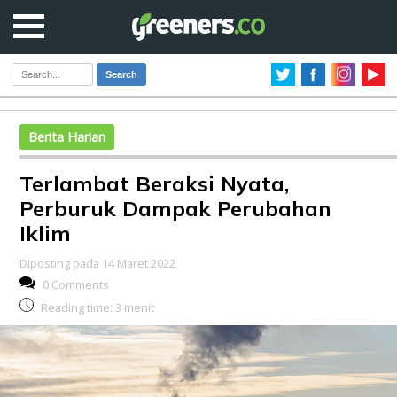
Search
Berita Harian
Terlambat Beraksi Nyata,
Perburuk Dampak Perubahan
Iklim
Diposting pada 14 Maret 2022
0 Comments
Reading time:
3
menit