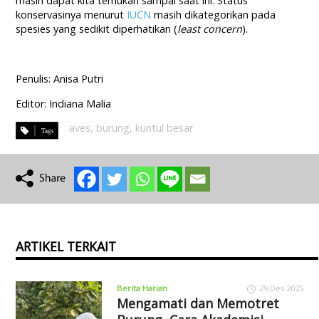
masih dapat kita temukan sampai saat ini. Status
konservasinya menurut
IUCN
masih dikategorikan pada
spesies yang sedikit diperhatikan (
least concern
).
Penulis: Anisa Putri
Editor: Indiana Malia
aves
,
burung
,
kuntul besar
ARTIKEL TERKAIT
Berita Harian
29 Des 2025
Mengamati dan Memotret