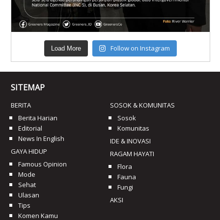
Follow on Instagram
Load More
SITEMAP
BERITA
SOSOK & KOMUNITAS
Berita Harian
Sosok
Editorial
Komunitas
News In English
IDE & INOVASI
GAYA HIDUP
RAGAM HAYATI
Famous Opinion
Flora
Mode
Fauna
Sehat
Fungi
Ulasan
AKSI
Tips
Komen Kamu