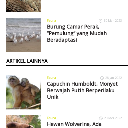
Fauna
30 Mar 2023
Burung Camar Perak,
“Pemulung” yang Mudah
Beradaptasi
ARTIKEL LAINNYA
Fauna
28 Jan 2022
Capuchin Humboldt, Monyet
Berwajah Putih Berperilaku
Unik
Fauna
23 Mei 2022
Hewan Wolverine, Ada