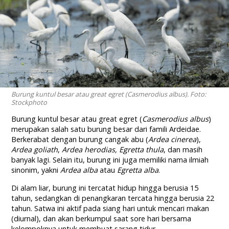
Burung kuntul besar atau great egret (Casmerodius albus). Foto:
Stockphoto
Burung kuntul besar atau great egret (
Casmerodius albus
)
merupakan salah satu burung besar dari famili Ardeidae.
Berkerabat dengan burung cangak abu (
Ardea cinerea
),
Ardea goliath
,
Ardea herodias, Egretta thula
, dan masih
banyak lagi. Selain itu, burung ini juga memiliki nama ilmiah
sinonim, yakni
Ardea alba
atau
Egretta alba
.
Di alam liar, burung ini tercatat hidup hingga berusia 15
tahun, sedangkan di penangkaran tercata hingga berusia 22
tahun. Satwa ini aktif pada siang hari untuk mencari makan
(diurnal), dan akan berkumpul saat sore hari bersama
kelompoknya untuk membuat sarang tidur.