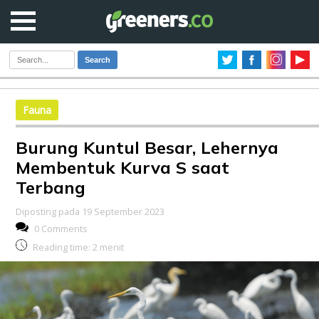
Search
Fauna
Burung Kuntul Besar, Lehernya
Membentuk Kurva S saat
Terbang
Diposting pada 19 September 2023
0 Comments
Reading time:
2
menit