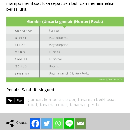
mampu membuat luka cepat sembuh dan meminimalisir
bekas luka.
Penulis: Sarah R. Megumi
gambir
,
komoditi ekspor
,
tanaman berkhasiat
obat
,
tanaman obat
,
tanaman perdu