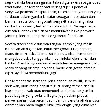
sejak dahulu tanaman gambir telah digunakan sebagai obat
tradisional untuk mengobati berbagai jenis penyakit.
Senyawa polifenol meliputi tanin, katenin, dan gambiriin yang
terdapat dalam gambir bersifat sebagai antioksidan dan
bermanfaat untuk mengobati penyakit atau menghalau
radikal bebas yang terbentuk dalam tubuh. Sebagaimana
diketahui, antioksidan dapat menurunkan risiko penyakit
jantung, kanker, dan proses degeneratif penuaan.
Secara tradisional daun dan tangkai gambir yang masih
muda jamak digunakan untuk mengobati luka, demam,
diare, disentri, sakit kepala, sakit perut, obat kumur untuk
mengobati sakit tenggorokan, dan infeksi oleh jamur dan
bakteri. Gambir juga umum menjadi teman mengunyah sirih.
Menyirih yang dicampur pinang, kapur dan getah gambir
dipercaya bisa memperkuat gigi.
Untuk mengatasi berbagai jenis gangguan mulut, seperti
sariawan, bibir kering dan luka gusi, orang zaman dahulu
biasa mengunyah atau menempelkan tumbukan gambir
pada bagian yang terluka. Begitu juga dalam proses
penyembuhan luka bakar, daun gambir yang telah dihaluskan
ditempelkan pada bagian luka. Efek dingin yang dihasilkan