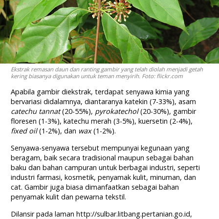
Ekstrak remasan daun dan ranting gambir yang telah diolah menjadi getah
kering biasanya digunakan untuk teman menyirih. Foto: flickr.com
Apabila gambir diekstrak, terdapat senyawa kimia yang
bervariasi didalamnya, diantaranya katekin (7-33%), asam
catechu tannat
(20-55%),
pyrokatechol
(20-30%), gambir
floresen (1-3%), katechu merah (3-5%), kuersetin (2-4%),
fixed oil
(1-2%), dan
wax
(1-2%).
Senyawa-senyawa tersebut mempunyai kegunaan yang
beragam, baik secara tradisional maupun sebagai bahan
baku dan bahan campuran untuk berbagai industri, seperti
industri farmasi, kosmetik, penyamak kulit, minuman, dan
cat. Gambir juga biasa dimanfaatkan sebagai bahan
penyamak kulit dan pewarna tekstil.
Dilansir pada laman http://sulbar.litbang.pertanian.go.id,