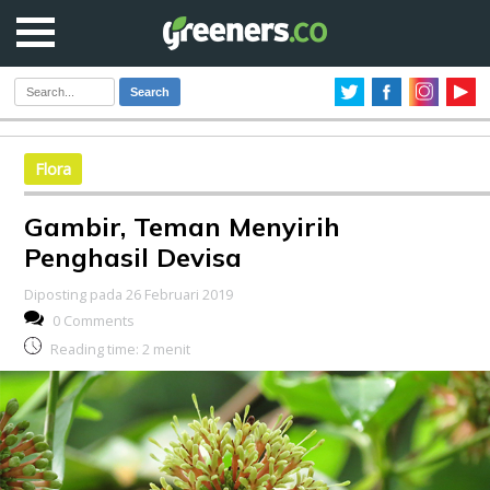
Search
Flora
Gambir, Teman Menyirih
Penghasil Devisa
Diposting pada 26 Februari 2019
0 Comments
Reading time:
2
menit