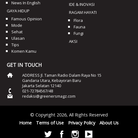
News In English
IDE & INOVASI
GAYA HIDUP
RAGAM HAYATI
Famous Opinion
Flora
Mode
Fauna
Sehat
Fungi
Ulasan
AKSI
Tips
Komen Kamu
GET IN TOUCH
ADDRESS Jl. Taman Radio Dalam Raya No 15
Gandaria Utara, Kebayoran Baru
Jakarta Selatan 12140
021-72784567/48
redaksi@greenersmagz.com
© Copyright 2026, All Rights Reserved
Home
Terms of Use
Privacy Policy
About Us