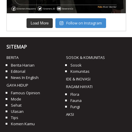
Follow on Instagram
Load More
SITEMAP
BERITA
SOSOK & KOMUNITAS
Berita Harian
Sosok
Editorial
Komunitas
News In English
IDE & INOVASI
GAYA HIDUP
RAGAM HAYATI
Famous Opinion
Flora
Mode
Fauna
Sehat
Fungi
Ulasan
AKSI
Tips
Komen Kamu