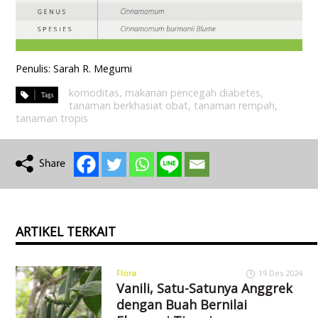
Penulis: Sarah R. Megumi
komoditas
,
makanan pencegah diabetes
,
tanaman berkhasiat obat
,
tanaman rempah
,
tanaman tropis
ARTIKEL TERKAIT
Flora
19 Des 2024
Vanili, Satu-Satunya Anggrek
dengan Buah Bernilai