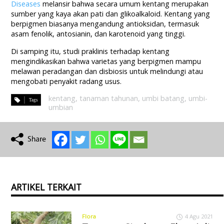
Diseases
melansir bahwa secara umum kentang merupakan
sumber yang kaya akan pati dan glikoalkaloid. Kentang yang
berpigmen biasanya mengandung antioksidan, termasuk
asam fenolik, antosianin, dan karotenoid yang tinggi.
Di samping itu, studi praklinis terhadap kentang
mengindikasikan bahwa varietas yang berpigmen mampu
melawan peradangan dan disbiosis untuk melindungi atau
mengobati penyakit radang usus.
kentang
,
tanaman tahunan
,
umbi batang
,
umbi-
umbian
ARTIKEL TERKAIT
Flora
4 Agu 2021