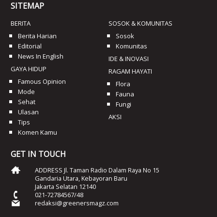
SITEMAP
BERITA
SOSOK & KOMUNITAS
Berita Harian
Sosok
Editorial
Komunitas
News In English
IDE & INOVASI
GAYA HIDUP
RAGAM HAYATI
Famous Opinion
Flora
Mode
Fauna
Sehat
Fungi
Ulasan
AKSI
Tips
Komen Kamu
GET IN TOUCH
ADDRESS Jl. Taman Radio Dalam Raya No 15
Gandaria Utara, Kebayoran Baru
Jakarta Selatan 12140
021-72784567/48
redaksi@greenersmagz.com