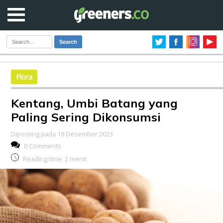
Search
Flora
Kentang, Umbi Batang yang
Paling Sering Dikonsumsi
Diposting pada 19 Desember 2023
0 Comments
Reading time:
2
menit