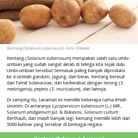
Kentang (Solanum tuberosum). Foto: Freepik
Kentang (
Solanum tuberosum
) merupakan salah satu umbi-
umbian yang sudah sangat akrab di telinga kita sejak dulu.
Umbi-umbian tersebut termasuk paling banyak diproduksi
ke-4 setelah gandum, jagung, dan beras. Kentang berasal
dari Famili Solanaceae, dan berkerabat dengan terong (
S.
melongena
), pepino (
S. muricatum
), dan lainnya.
Di samping itu, tanaman ini memiliki beberapa nama ilmiah
sinonim. Di antaranya
Lycopersicon tuberosum
(L.) Mill.,
S
olanum andigenum
Juz. & Bukasov,
Solanum cultum
Berthault, dan masih banyak lagi. Kentang memiliki lebih dari
5000 kultivar yang tersebar di berbagai negara.