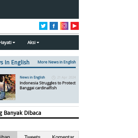
Hayati
Aksi
s In English
More News in English
News in English
21 Apr 2024
Indonesia Struggles to Protect
Banggai cardinalfish
ng Banyak Dibaca
lihan
Tweets
Komentar