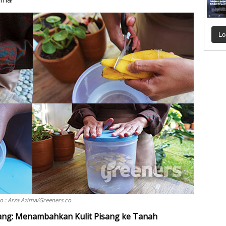
Lo
o : Arza Azima/Greeners.co
ang: Menambahkan Kulit Pisang ke Tanah