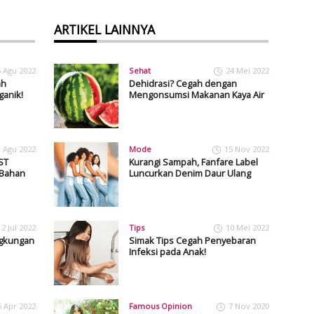
ARTIKEL LAINNYA
5 Agu 2022
Sehat
24 Mei 2022
ah
Dehidrasi? Cegah dengan
ganik!
Mengonsumsi Makanan Kaya Air
1 Agu 2022
Mode
15 Nov 2022
ST
Kurangi Sampah, Fanfare Label
 Bahan
Luncurkan Denim Daur Ulang
2 Jul 2022
Tips
10 Mei 2022
ngkungan
Simak Tips Cegah Penyebaran
Infeksi pada Anak!
6 Apr 2022
Famous Opinion
7 Nov 2020