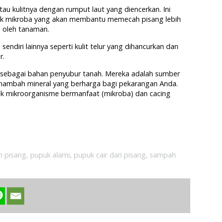
u kulitnya dengan rumput laut yang diencerkan. Ini
k mikroba yang akan membantu memecah pisang lebih
p oleh tanaman.
ndiri lainnya seperti kulit telur yang dihancurkan dan
r.
a) sebagai bahan penyubur tanah. Mereka adalah sumber
nambah mineral yang berharga bagi pekarangan Anda.
k mikroorganisme bermanfaat (mikroba) dan cacing
n pisang
,
pupuk alami
,
pupuk cair dari pisang
,
sampah