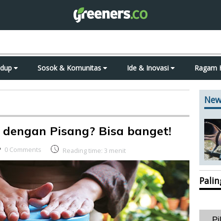
idup
Sosok & Komunitas
Ide & Inovasi
Ragam 
New
 dengan Pisang? Bisa banget!
0 Comments
Reading time:
3
menit
Pali
Pi