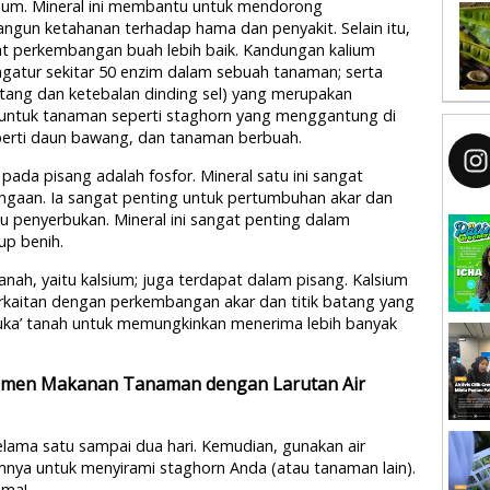
alium. Mineral ini membantu untuk mendorong
gun ketahanan terhadap hama dan penyakit. Selain itu,
at perkembangan buah lebih baik. Kandungan kalium
ngatur sekitar 50 enzim dalam sebuah tanaman; serta
ang dan ketebalan dinding sel) yang merupakan
 untuk tanaman seperti staghorn yang menggantung di
perti daun bawang, dan tanaman berbuah.
 pada pisang adalah fosfor. Mineral satu ini sangat
an. Ia sangat penting untuk pertumbuhan akar dan
u penyerbukan. Mineral ini sangat penting dalam
p benih.
anah, yaitu kalsium; juga terdapat dalam pisang. Kalsium
berkaitan dengan perkembangan akar dan titik batang yang
ka’ tanah untuk memungkinkan menerima lebih banyak
emen Makanan Tanaman dengan Larutan Air
elama satu sampai dua hari. Kemudian, gunakan air
lamnya untuk menyirami staghorn Anda (atau tanaman lain).
uma!