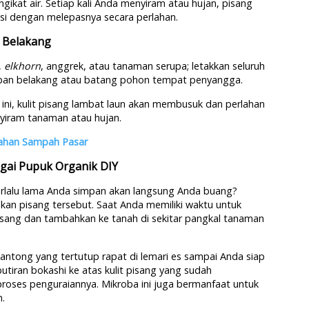
gikat air. Setiap kali Anda menyiram atau hujan, pisang
isi dengan melepasnya secara perlahan.
n Belakang
,
elkhorn
, anggrek, atau tanaman serupa; letakkan seluruh
papan belakang atau batang pohon tempat penyangga.
i, kulit pisang lambat laun akan membusuk dan perlahan
yiram tanaman atau hujan.
Olahan Sampah Pasar
gai Pupuk Organik DIY
erlalu lama Anda simpan akan langsung Anda buang?
kan pisang tersebut. Saat Anda memiliki waktu untuk
sang dan tambahkan ke tanah di sekitar pangkal tanaman
kantong yang tertutup rapat di lemari es sampai Anda siap
tiran bokashi ke atas kulit pisang yang sudah
oses penguraiannya. Mikroba ini juga bermanfaat untuk
.