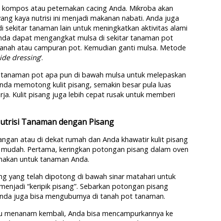
e kompos atau peternakan cacing Anda. Mikroba akan
g kaya nutrisi ini menjadi makanan nabati. Anda juga
sekitar tanaman lain untuk meningkatkan aktivitas alami
 Anda dapat mengangkat mulsa di sekitar tanaman pot
 tanah atau campuran pot. Kemudian ganti mulsa. Metode
ide dressing
‘.
 tanaman pot apa pun di bawah mulsa untuk melepaskan
 Anda memotong kulit pisang, semakin besar pula luas
a. Kulit pisang juga lebih cepat rusak untuk memberi
Nutrisi Tanaman dengan Pisang
angan atau di dekat rumah dan Anda khawatir kulit pisang
ang mudah. Pertama, keringkan potongan pisang dalam oven
unakan untuk tanaman Anda.
ng yang telah dipotong di bawah sinar matahari untuk
 menjadi “keripik pisang”. Sebarkan potongan pisang
Anda juga bisa menguburnya di tanah pot tanaman.
u menanam kembali, Anda bisa mencampurkannya ke