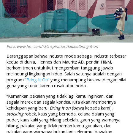
Foto: www.hm.com/id/inspiration/ladies/bring-it-on
Beranggapan bahwa industri mode sebagai industri terbesar
kedua di dunia, Hennes dan Mauritz AB, pendiri H&M,
berkomitmen untuk ikut mengemban tanggung jawab
melindungi lingkungan hidup. Salah satunya adalah dengan
program
“Bring It On”
yang menampung busana dengan nilai
guna yang turun karena rusak atau noda.
“Kemarikan pakaian yang tidak lagi kamu inginkan, dari
segala merek dan segala kondisi. Kita akan memberinya
kehidupan yang baru.
Bring it on
(bawa kepada kami),
stocking
robek, kaus yang bernoda, celana dalam yang
pudar, kaus kaki yang hilang sebelah, gaun yang warnanya
hilang, pakaian yang tidak pernah kamu gunakan, dan
pakaian yang warnanya bukan lagi seleramu, bawakan