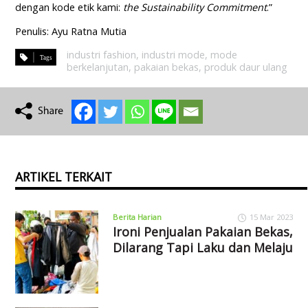
dengan kode etik kami:
the Sustainability Commitment
.”
Penulis: Ayu Ratna Mutia
industri fashion
,
industri mode
,
mode
berkelanjutan
,
pakaian bekas
,
produk daur ulang
ARTIKEL TERKAIT
Berita Harian
15 Mar 2023
Ironi Penjualan Pakaian Bekas,
Dilarang Tapi Laku dan Melaju