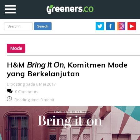
Search
Mode
H&M
Bring It On
, Komitmen Mode
yang Berkelanjutan
Diposting pada 6 Mei 2017
0 Comments
Reading time:
3
menit