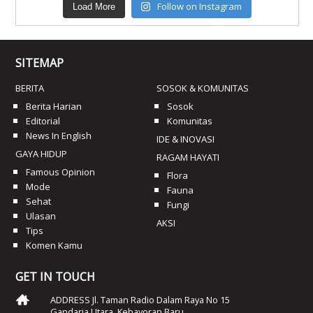
Follow on Instagram
Load More
SITEMAP
BERITA
SOSOK & KOMUNITAS
Berita Harian
Sosok
Editorial
Komunitas
News In English
IDE & INOVASI
GAYA HIDUP
RAGAM HAYATI
Famous Opinion
Flora
Mode
Fauna
Sehat
Fungi
Ulasan
AKSI
Tips
Komen Kamu
GET IN TOUCH
ADDRESS Jl. Taman Radio Dalam Raya No 15
Gandaria Utara, Kebayoran Baru