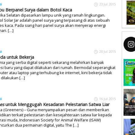
si
23 Jul 2015
u Berpanel Surya dalam Botol Kaca
rika Selatan dipasarkan lampu unik yang ramah lingkungan.
l Solar Jar adalah panel surya yang terpasang di atas sebuah
es kaca. Pada siang hari panel surya akan menyerap energi
ari. […]
si
20 Jul 2015
da untuk Bekerja
nia yang serba digital seperti sekarang melahirkan banyak
si baru yang dapat dilakukan dari rumah. Bermodal seperangkat
ter atau laptop yang terhubung ke internet, kini bekerja tidak
 dilakukan […]
si
16 Jul 2015
es
untuk Menggugah Kesadaran Pelestarian Satwa Liar
rta (Greeners) – Guna menyampaikan pesan dan memberikan
dikan terkait pelestarian dan kesejahteraan satwa liar kepada
asi muda, Indonesian Society for Animal Welfare (ISAW)
curkan dua permainan digital, yaitu The […]