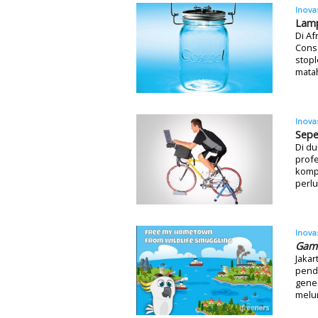
Inova
Lamp
Di Af
Conso
stopl
matah
Inova
Sepe
Di du
profe
kompu
perlu
Inova
Gam
Jaka
pendi
gener
melun