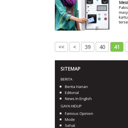
Mesi
Pakis
masy
kartu
terse
<<
<
39
40
41
SITEMAP
BERITA
Berita Harian
Editorial
News In English
GAYA HIDUP
Famous Opinion
Mode
Sehat