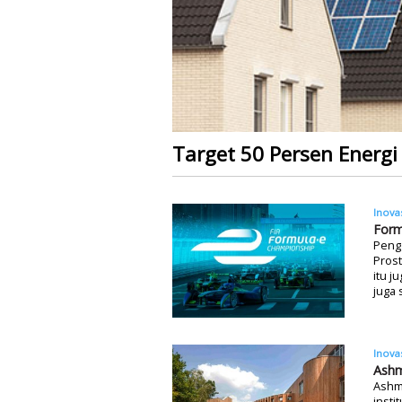
Target 50 Persen Energi
Inova
Form
Peng
Prost
itu j
juga 
Inova
Ashm
Ashmo
insti