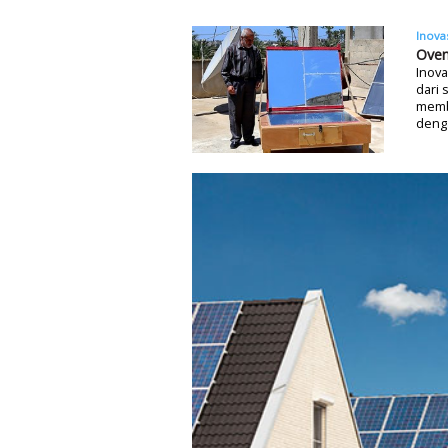
Inova
Oven
Inova
dari 
memb
deng