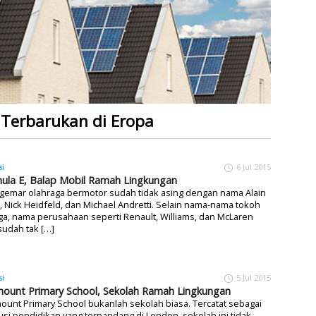
 Terbarukan di Eropa
si
6 Jul 2015
ula E, Balap Mobil Ramah Lingkungan
gemar olahraga bermotor sudah tidak asing dengan nama Alain
, Nick Heidfeld, dan Michael Andretti. Selain nama-nama tokoh
uga, nama perusahaan seperti Renault, Williams, dan McLaren
sudah tak […]
si
5 Jul 2015
ount Primary School, Sekolah Ramah Lingkungan
unt Primary School bukanlah sekolah biasa. Tercatat sebagai
tusi pendidikan yang terpandang di London, sekolah ini tidak