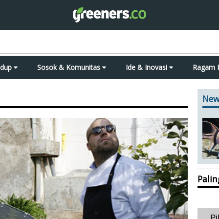
idup
Sosok & Komunitas
Ide & Inovasi
Ragam 
New
Pali
Pi