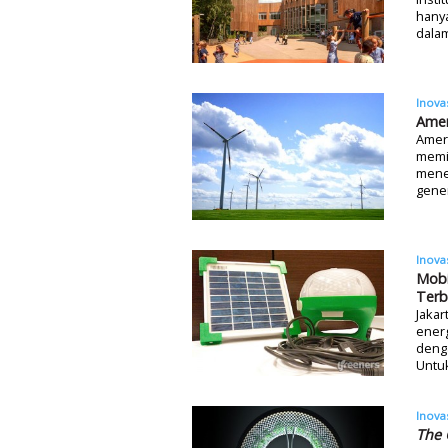
hanya
dalam
Inova
Amer
Ameri
memi
mener
gener
Inova
Mobi
Terb
Jaka
energ
deng
Untu
Inova
The 