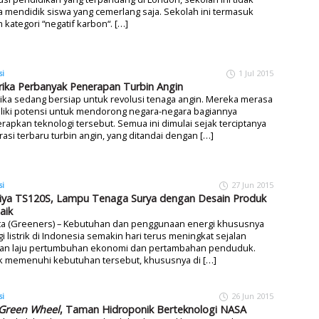
 mendidik siswa yang cemerlang saja. Sekolah ini termasuk
 kategori “negatif karbon“. […]
si
1 Jul 2015
ika Perbanyak Penerapan Turbin Angin
ka sedang bersiap untuk revolusi tenaga angin. Mereka merasa
liki potensi untuk mendorong negara-negara bagiannya
apkan teknologi tersebut. Semua ini dimulai sejak terciptanya
asi terbaru turbin angin, yang ditandai dengan […]
si
27 Jun 2015
ya TS120S, Lampu Tenaga Surya dengan Desain Produk
aik
rta (Greeners) – Kebutuhan dan penggunaan energi khususnya
i listrik di Indonesia semakin hari terus meningkat sejalan
an laju pertumbuhan ekonomi dan pertambahan penduduk.
k memenuhi kebutuhan tersebut, khususnya di […]
si
26 Jun 2015
Green Wheel
, Taman Hidroponik Berteknologi NASA