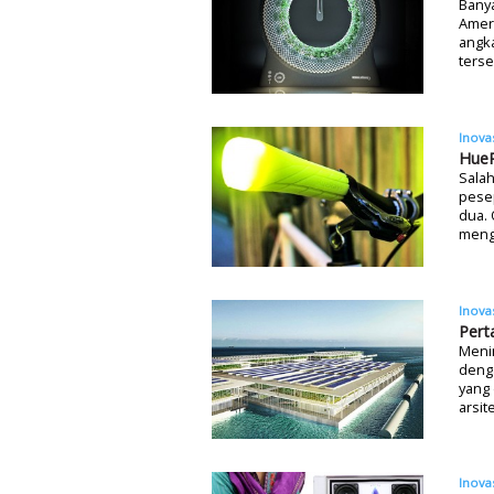
Banya
Ameri
angk
terse
Inova
HueR
Salah
pese
dua. 
meng
Inova
Pert
Meni
deng
yang 
arsit
Inova