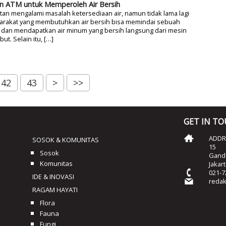
n ATM untuk Memperoleh Air Bersih
tan mengalami masalah ketersediaan air, namun tidak lama lagi
arakat yang membutuhkan air bersih bisa memindai sebuah
 dan mendapatkan air minum yang bersih langsung dari mesin
but. Selain itu, […]
42
43
>
>>
GET IN T
ADDRE
SOSOK & KOMUNITAS
15
Sosok
Ganda
Komunitas
Jakar
021-7
IDE & INOVASI
reda
RAGAM HAYATI
Flora
Fauna
Fungi