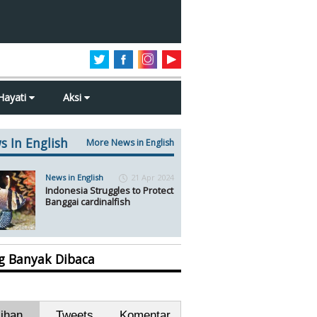
Hayati
Aksi
s In English
More News in English
News in English
21 Apr 2024
Indonesia Struggles to Protect
Banggai cardinalfish
ng Banyak Dibaca
lihan
Tweets
Komentar