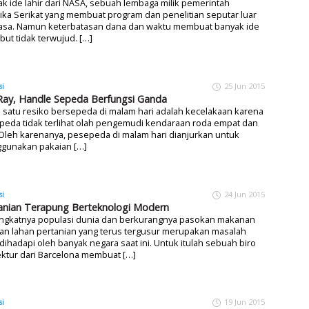
k ide lahir dari NASA, sebuah lembaga milik pemerintah
ka Serikat yang membuat program dan penelitian seputar luar
asa. Namun keterbatasan dana dan waktu membuat banyak ide
but tidak terwujud. […]
si
25 Jun 2015
ay, Handle Sepeda Berfungsi Ganda
 satu resiko bersepeda di malam hari adalah kecelakaan karena
peda tidak terlihat olah pengemudi kendaraan roda empat dan
Oleh karenanya, pesepeda di malam hari dianjurkan untuk
gunakan pakaian […]
si
24 Jun 2015
anian Terapung Berteknologi Modern
ngkatnya populasi dunia dan berkurangnya pasokan makanan
an lahan pertanian yang terus tergusur merupakan masalah
dihadapi oleh banyak negara saat ini. Untuk itulah sebuah biro
ektur dari Barcelona membuat […]
si
19 Jun 2015