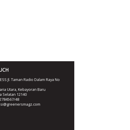
OUCH
SS Jl. Taman Radio Dalam Raya No
ria Utara, Kebayoran Baru
ta Selatan 12140
2784567/48
ksi@greenersmagz.com