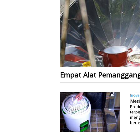
Empat Alat Pemanggang
Inova
Mesi
Produ
terpe
mengg
berte