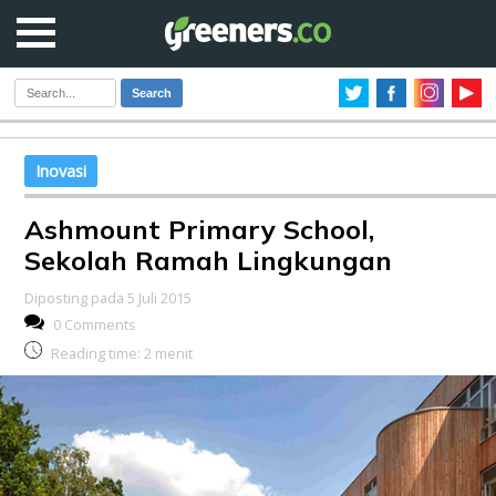
Search
Inovasi
Ashmount Primary School,
Sekolah Ramah Lingkungan
Diposting pada 5 Juli 2015
0 Comments
Reading time:
2
menit