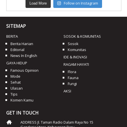
Follow on Instagram
Load More
SITEMAP
BERITA
SOSOK & KOMUNITAS
Berita Harian
Sosok
Editorial
Komunitas
News In English
IDE & INOVASI
GAYA HIDUP
RAGAM HAYATI
Famous Opinion
Flora
Mode
Fauna
Sehat
Fungi
Ulasan
AKSI
Tips
Komen Kamu
GET IN TOUCH
ADDRESS Jl. Taman Radio Dalam Raya No 15
Gandaria Utara, Kebayoran Baru