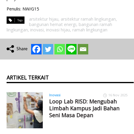
Penulis: NW/G15
arsitektur hijau
,
arsitektur ramah lingkungan
,
bangunan hemat energi
,
bangunan ramah
lingkungan
,
inovasi
,
inovasi hijau
,
ramah lingkungan
ARTIKEL TERKAIT
Inovasi
16 Nov 2025
Loop Lab RISD: Mengubah
Limbah Kampus Jadi Bahan
Seni Masa Depan