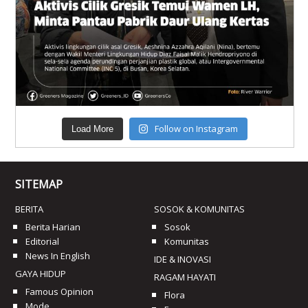
Follow on Instagram
Load More
SITEMAP
BERITA
SOSOK & KOMUNITAS
Berita Harian
Sosok
Editorial
Komunitas
News In English
IDE & INOVASI
GAYA HIDUP
RAGAM HAYATI
Famous Opinion
Flora
Mode