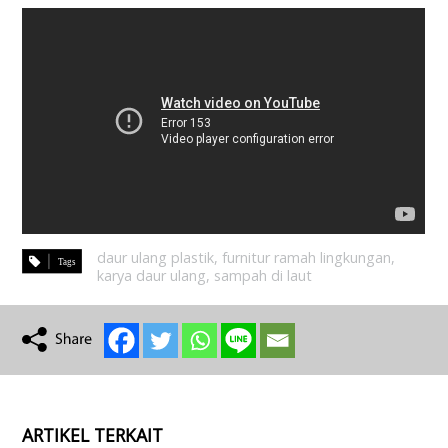
daur ulang plastik
,
furnitur ramah lingkungan
,
karya daur ulang
,
sampah di laut
ARTIKEL TERKAIT