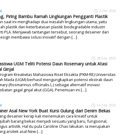
si
2 Okt 2025
ng, Piring Bambu Ramah Lingkungan Pengganti Plastik
n saat ini menghadapi dua masalah lingkungan utama, yaitu
h plastik dan keterbatasan plastik biodegradable industri
ti PLA. Menjawab tantangan tersebut, seorang desainer dari
esign membawa solusi inovatif dengan […]
28 Sep 2025
siswa UGM Teliti Potensi Daun Rosemary untuk Atasi
l Ginjal
rogram Kreativitas Mahasiswa Riset Eksakta (PKM-RE) Universitas
ah Mada (UGM) berhasil mengungkapkan potensi ekstrak daun
ary (Rosmarinus officinalis L.) sebagai alternatif inovasi
batan gagal ginjal akut (GGA). Penemuan ini […]
si
14 Sep 2025
iner Asal New York Buat Kursi Gulung dari Denim Bekas
ng desainer kerap kali menemukan cara kreatif untuk
ubah barang bekas menjadi sesuatu yang baru, fungsional,
igus artistik. Hal itu pula Caroline Chao lakukan. Ia merupakan
ng arsitek asal New […]