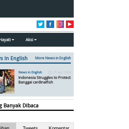
Hayati
Aksi
s In English
More News in English
News in English
21 Apr 2024
Indonesia Struggles to Protect
Banggai cardinalfish
ng Banyak Dibaca
lihan
Tweets
Komentar