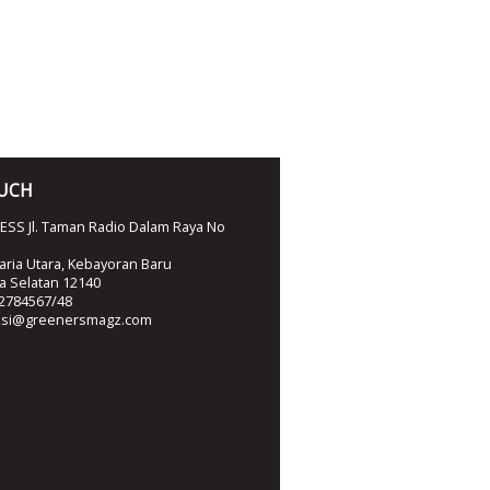
OUCH
SS Jl. Taman Radio Dalam Raya No
ria Utara, Kebayoran Baru
ta Selatan 12140
2784567/48
ksi@greenersmagz.com