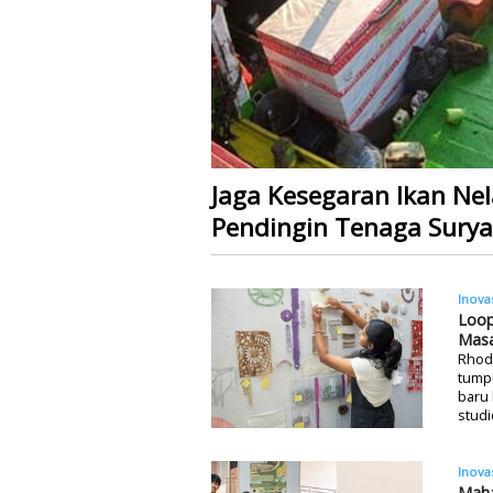
Jaga Kesegaran Ikan Nel
Pendingin Tenaga Surya
Inova
Loop
Mas
Rhode
tumpu
baru
studi
Inova
Maha