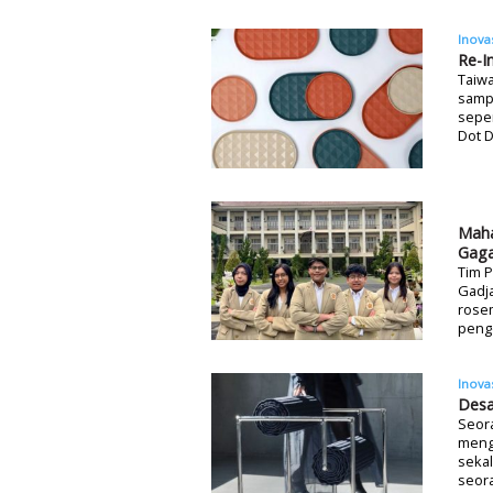
Inova
Re-I
Taiwa
sampa
seper
Dot D
Maha
Gaga
Tim P
Gadj
rosem
pengo
Inova
Desa
Seora
meng
sekal
seora