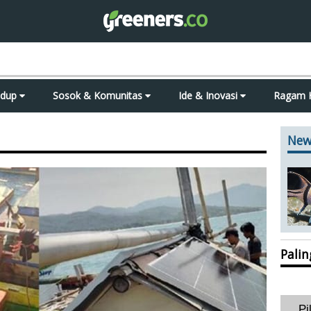
idup
Sosok & Komunitas
Ide & Inovasi
Ragam 
New
Pali
Pi