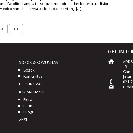
ma Farolito. Lampu tersebut terinspirasi dari lentera tradisional
exico yang biasanya terbuat dari kantong […]
>
>>
GET IN T
ADDRE
SOSOK & KOMUNITAS
15
Sosok
Ganda
Komunitas
Jakar
021-7
IDE & INOVASI
reda
RAGAM HAYATI
Flora
Fauna
Fungi
AKSI