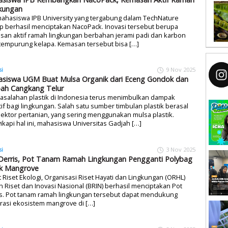
kungan
ahasiswa IPB University yang tergabung dalam TechNature
 berhasil menciptakan NacoPack. Inovasi tersebut berupa
san aktif ramah lingkungan berbahan jerami padi dan karbon
 tempurung kelapa. Kemasan tersebut bisa […]
si
9 Nov 2025
siswa UGM Buat Mulsa Organik dari Eceng Gondok dan
ah Cangkang Telur
asalahan plastik di Indonesia terus menimbulkan dampak
if bagi lingkungan. Salah satu sumber timbulan plastik berasal
sektor pertanian, yang sering menggunakan mulsa plastik.
kapi hal ini, mahasiswa Universitas Gadjah […]
si
3 Nov 2025
Derris, Pot Tanam Ramah Lingkungan Pengganti Polybag
k Mangrove
 Riset Ekologi, Organisasi Riset Hayati dan Lingkungan (ORHL)
 Riset dan Inovasi Nasional (BRIN) berhasil menciptakan Pot
is. Pot tanam ramah lingkungan tersebut dapat mendukung
rasi ekosistem mangrove di […]