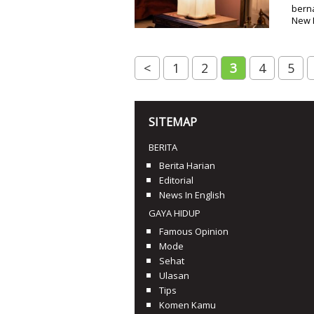
berna
New M
<
1
2
3
4
5
SITEMAP
BERITA
Berita Harian
Editorial
News In English
GAYA HIDUP
Famous Opinion
Mode
Sehat
Ulasan
Tips
Komen Kamu