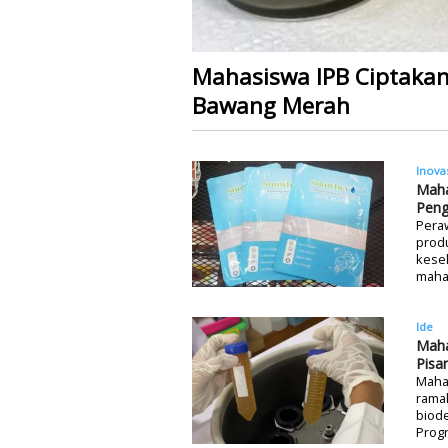
Mahasiswa IPB Ciptakan
Bawang Merah
Inova
Maha
Peng
Peraw
produ
keseh
mahas
Ide
Maha
Pisa
Maha
ramah
biode
Progr