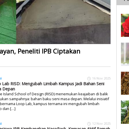
ayan, Peneliti IPB Ciptakan
si
16 Nov 2025
 Lab RISD: Mengubah Limbah Kampus Jadi Bahan Seni
a Depan
 Island School of Design (RISD) menemukan keajaiban di balik
kan sampahnya: bahan baku seni masa depan. Melalui inisiatif
 bernama Loop Lab, kampus ternama ini mengubah limbah
o dan […]
si
12 Nov 2025
siswa IPB Kembangkan NacoPack, Kemasan Aktif Ramah