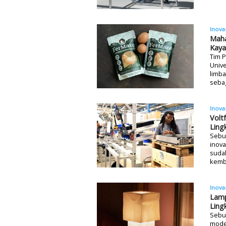
Inova
Maha
Kaya
Tim 
Univ
limba
sebag
Inova
Volt
Ling
Sebua
inova
sudah
kemba
Inova
Lamp
Ling
Sebu
mode