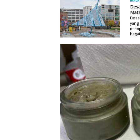
Inova
Desa
Mata
Desai
yang 
mampu
bagai