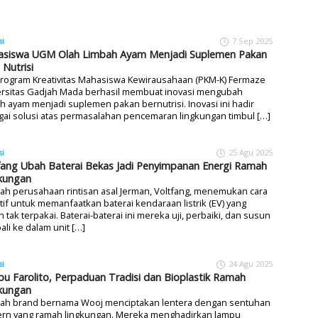
si
7 Sep 2025
siswa UGM Olah Limbah Ayam Menjadi Suplemen Pakan
 Nutrisi
Program Kreativitas Mahasiswa Kewirausahaan (PKM-K) Fermaze
ersitas Gadjah Mada berhasil membuat inovasi mengubah
h ayam menjadi suplemen pakan bernutrisi. Inovasi ini hadir
ai solusi atas permasalahan pencemaran lingkungan timbul […]
si
25 Agu 2025
fang Ubah Baterai Bekas Jadi Penyimpanan Energi Ramah
kungan
h perusahaan rintisan asal Jerman, Voltfang, menemukan cara
tif untuk memanfaatkan baterai kendaraan listrik (EV) yang
 tak terpakai. Baterai-baterai ini mereka uji, perbaiki, dan susun
li ke dalam unit […]
si
24 Agu 2025
u Farolito, Perpaduan Tradisi dan Bioplastik Ramah
kungan
ah brand bernama Wooj menciptakan lentera dengan sentuhan
rn yang ramah lingkungan. Mereka menghadirkan lampu