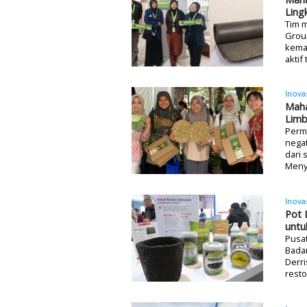
Ling
Tim m
Group
kema
aktif
Inova
Maha
Limb
Perm
negat
dari 
Menyi
Inova
Pot 
untu
Pusat
Badan
Derr
resto