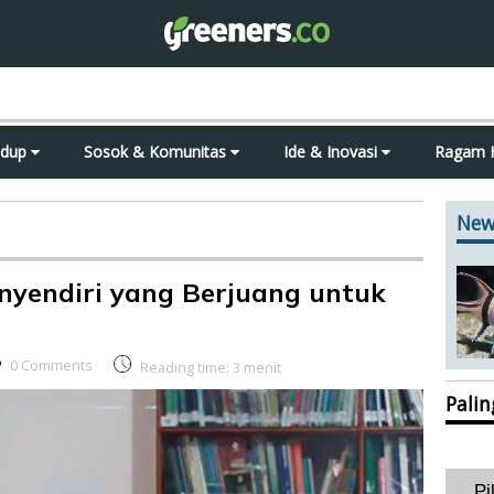
idup
Sosok & Komunitas
Ide & Inovasi
Ragam 
New
nyendiri yang Berjuang untuk
0 Comments
Reading time:
3
menit
Pali
Pi