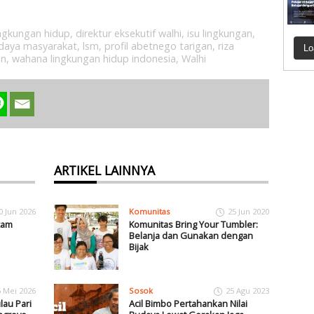
lingkungan hidup
,
direktur eksekutif walhi
,
isu lingkungan
,
daya masyarakat
,
lsm
,
profil abetnego tarigan
,
riza
Lo
an
,
wahana lingkungan hidup indonesia
,
Walhi
ARTIKEL LAINNYA
0 Jun 2026
Komunitas
25 Jun 2020
cam
Komunitas Bring Your Tumbler:
Belanja dan Gunakan dengan
Bijak
5 Mei 2026
Sosok
25 Agu 2023
au Pari
Acil Bimbo Pertahankan Nilai