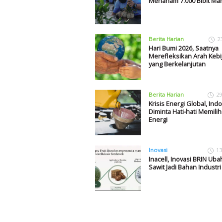
Menanam 7.000 Bibit Ma
Berita Harian
2
Hari Bumi 2026, Saatnya
Merefleksikan Arah Kebi
yang Berkelanjutan
Berita Harian
29
Krisis Energi Global, Ind
Diminta Hati-hati Memilih
Energi
Inovasi
13
Inacell, Inovasi BRIN Ub
Sawit Jadi Bahan Industri