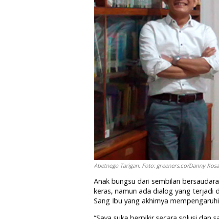
Abetnego Tarigan. Foto: greeners.co/Danny Kosa
Anak bungsu dari sembilan bersaudara 
keras, namun ada dialog yang terjadi 
Sang Ibu yang akhirnya mempengaruhi 
“Saya suka berpikir secara solusi dan 