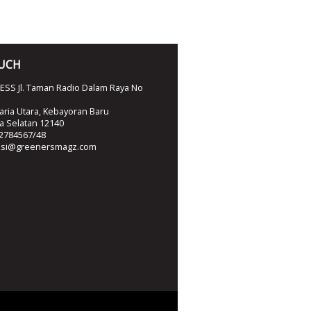
OUCH
SS Jl. Taman Radio Dalam Raya No
ria Utara, Kebayoran Baru
ta Selatan 12140
2784567/48
ksi@greenersmagz.com