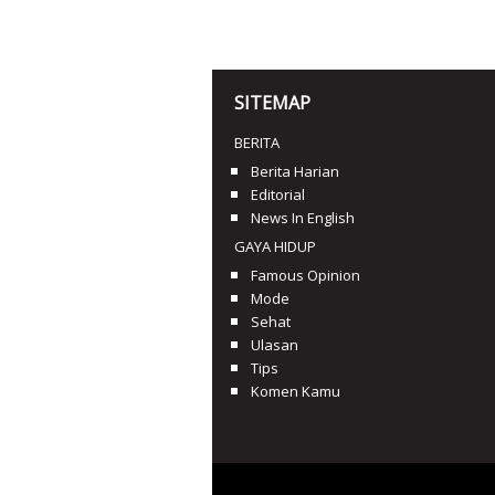
SITEMAP
BERITA
Berita Harian
Editorial
News In English
GAYA HIDUP
Famous Opinion
Mode
Sehat
Ulasan
Tips
Komen Kamu