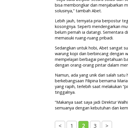
bisa membongkar dan menjabarkan ma
solusinya,” tambah Abet.
Lebih jauh, ternyata pria berpostur te
kosongnya. Seperti mendengarkan mus
belum pernah ia datangi. Sementara di
memasuki ruang-ruang pribadi.
Sedangkan untuk hobi, Abet sangat s
warung kopi dan berbincang dengan war
mempelajari berbagai pengetahuan baru
dengan orang-orang pintar dalam m
Namun, ada yang unik dari salah satu
berkebangsaan Filipina bernama Maria 
yang rapih, terlebih saat melakukan “p
tinggalnya.
“Makanya saat saya jadi Direktur Walhi
semuanya dengan kebutuhan dan kemam
<
1
2
3
>