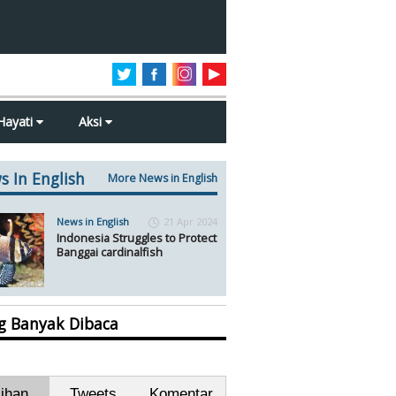
Hayati
Aksi
s In English
More News in English
News in English
21 Apr 2024
Indonesia Struggles to Protect
Banggai cardinalfish
ng Banyak Dibaca
lihan
Tweets
Komentar