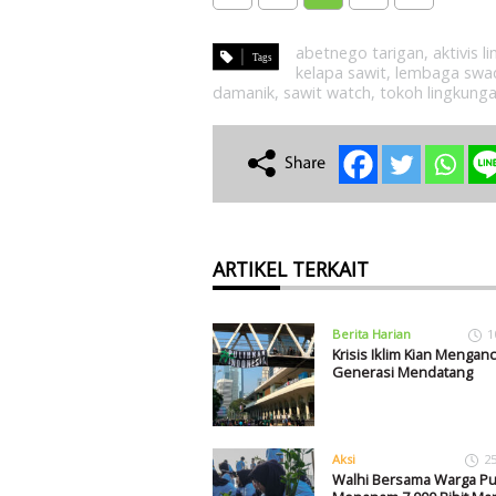
abetnego tarigan
,
aktivis 
kelapa sawit
,
lembaga swa
damanik
,
sawit watch
,
tokoh lingkung
ARTIKEL TERKAIT
Berita Harian
1
Krisis Iklim Kian Mengan
Generasi Mendatang
Aksi
2
Walhi Bersama Warga Pul