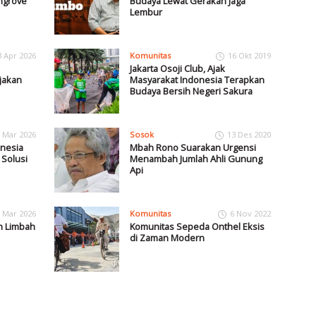
ngrove
Budaya Lewat Gerakan Jaga
Lembur
3 Apr 2026
Komunitas
16 Okt 2019
Jakarta Osoji Club, Ajak
jakan
Masyarakat Indonesia Terapkan
Budaya Bersih Negeri Sakura
 Mar 2026
Sosok
13 Des 2020
onesia
Mbah Rono Suarakan Urgensi
 Solusi
Menambah Jumlah Ahli Gunung
Api
 Mar 2026
Komunitas
6 Nov 2022
ah Limbah
Komunitas Sepeda Onthel Eksis
di Zaman Modern