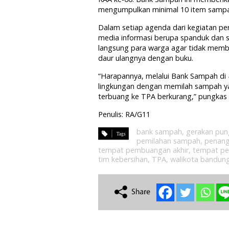
mengumpulkan minimal 10 item sampah
Dalam setiap agenda dari kegiatan p
media informasi berupa spanduk dan se
langsung para warga agar tidak me
daur ulangnya dengan buku.
“Harapannya, melalui Bank Sampah di
lingkungan dengan memilah sampah ya
terbuang ke TPA berkurang,” pungkas A
Penulis: RA/G11
bank sampah
,
gerakan pu
pemilahan sampah
,
penan
tempat pembuangan akhir
,
tempat p
tim kebersihan
,
TPA
,
walikota bandun