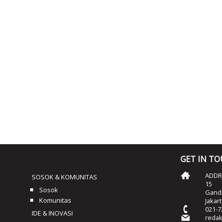
GET IN T
ADDRE
SOSOK & KOMUNITAS
15
Sosok
Ganda
Komunitas
Jakar
021-7
IDE & INOVASI
reda