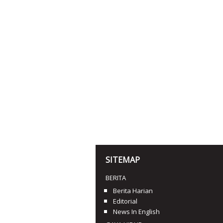
SITEMAP
BERITA
Berita Harian
Editorial
News In English