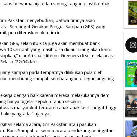
n kaos berwarna hijau dan sarung tangan plastik untuk
r tim Pakistan menyebutkan, bahwa timnya akan
acara. Semangat Gerakan Pungut Sampah (GPS) yang
il, pun diteruskan oleh tim ini.
akan GPS, selain itu kita juga akan membuat bank
a 10 sampah yang masih bisa didaur ulang akan kami
apkan,” ujar Ari saat ditemui Greeners di sela-sela acara
elasa (22/04) lalu.
ang sampah pada tempatnya dilakukan pula oleh
tahuan membuang sampah sembarangan ditegur langsung
bekerja dengan baik karena mereka melakukannya demi
g hanya digelar sepuluh tahun sekali ini.
antusias masyarakat terutama anak-anak kecil sangat tinggi
uku yang ada,” ujarnya.
rsihan selama acara, tim Pakistan atau pasukan
atu Bank Sampah di semua acara pendukung peringatan
n penghargaan kepada siapa saja yang berhasil