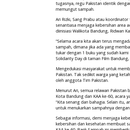
tugasnya, regu Pakistan identik denga
memungut sampah.
Ari Rizki, Sang Prabu atau koordinato
senantiasa menjaga kebersihan area 
diinisiasi Walikota Bandung, Ridwan Kam
“Selama acara kita akan terus mengad
sampah, dimana jika ada yang membaw
tukar dengan 1 buku yang sudah kami si
Solidarity Day di taman Film Bandung, S
Mengedukasi masyarakat untuk membu
Pakistan. Tak sedikit warga yang ke
oleh anggota Tim Pakistan.
Menurut Ari, semua relawan Pakistan 
Kota Bandung dan KAA ke-60, acara yan
“Kita senang dan bahagia. Selain itu, 
untuk menukarkan sampahnya dengan b
Sebagai informasi, demi menjaga kebe
kebersihan dan kesehatan membuat s
KAA ke-60. Bank Sampah ini memberika