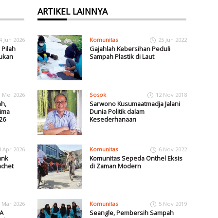
ARTIKEL LAINNYA
4 Jun 2026
Komunitas
25 Jun 2022
Pilah
Gajahlah Kebersihan Peduli
jukan
Sampah Plastik di Laut
1 Mei 2026
Sosok
12 Nov 2018
h,
Sarwono Kusumaatmadja Jalani
ima
Dunia Politik dalam
26
Kesederhanaan
8 Apr 2026
Komunitas
6 Nov 2022
ank
Komunitas Sepeda Onthel Eksis
chet
di Zaman Modern
 Mar 2026
Komunitas
5 Nov 2019
A
Seangle, Pembersih Sampah