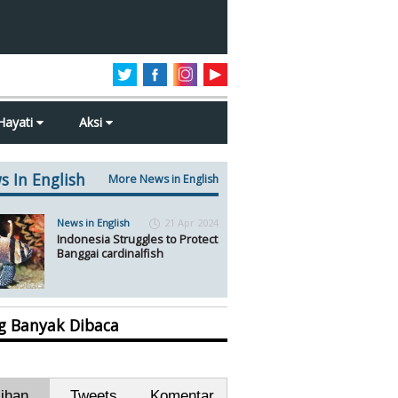
Hayati
Aksi
s In English
More News in English
News in English
21 Apr 2024
Indonesia Struggles to Protect
Banggai cardinalfish
ng Banyak Dibaca
lihan
Tweets
Komentar