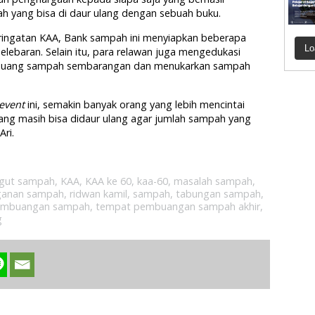
 yang bisa di daur ulang dengan sebuah buku.
eringatan KAA, Bank sampah ini menyiapkan beberapa
Lo
lebaran. Selain itu, para relawan juga mengedukasi
mbuang sampah sembarangan dan menukarkan sampah
event
ini, semakin banyak orang yang lebih mencintai
ng masih bisa didaur ulang agar jumlah sampah yang
ri.
ngut sampah
,
KAA
,
KAA ke 60
,
kaa-60
,
masalah sampah
,
ganan sampah
,
ridwan kamil
,
sampah
,
tabungan sampah
,
embuangan sampah
,
tempat pembuangan sampah akhir
,
g