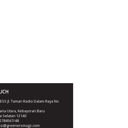
OUCH
SS Jl. Taman Radio Dalam Raya No
ria Utara, Kebayoran Baru
ta Selatan 12140
2784567/48
ksi@greenersmagz.com