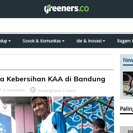
idup
Sosok & Komunitas
Ide & Inovasi
Ragam 
New
ga Kebersihan KAA di Bandung
0 Comments
Reading time:
2
menit
Pali
Pi