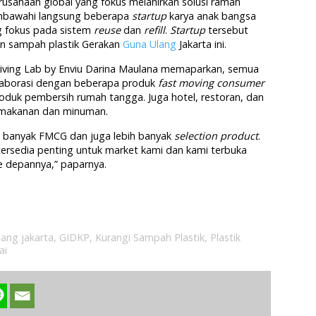
rusahaan global yang fokus melahirkan solusi ramah
embawahi langsung beberapa
startup
karya anak bangsa
ng fokus pada sistem
reuse
dan
refill
.
Startup
tersebut
n sampah plastik Gerakan
Guna Ulang
Jakarta ini.
iving Lab by Enviu Darina Maulana memaparkan, semua
olaborasi dengan beberapa produk
fast moving consumer
duk pembersih rumah tangga. Juga hotel, restoran, dan
r makanan dan minuman.
ih banyak FMCG dan juga lebih banyak
selection product
.
tersedia penting untuk market kami dan kami terbuka
e depannya,” paparnya.
ang jakarta
,
GIDKP
,
Kurangi Sampah Plastik
,
Plastik
ai