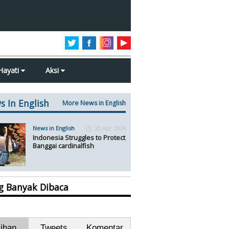
Hayati
Aksi
s In English
More News in English
News in English
21 Apr 2024
Indonesia Struggles to Protect
Banggai cardinalfish
ng Banyak Dibaca
lihan
Tweets
Komentar