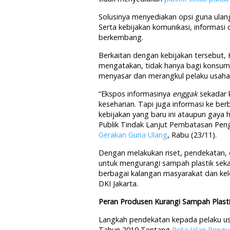
Solusinya menyediakan opsi guna ulang
Serta kebijakan komunikasi, informas
berkembang.
Berkaitan dengan kebijakan tersebut,
mengatakan, tidak hanya bagi konsume
menyasar dan merangkul pelaku usaha d
“Ekspos informasinya
enggak
sekadar 
keseharian. Tapi juga informasi ke be
kebijakan yang baru ini ataupun gaya 
Publik Tindak Lanjut Pembatasan Penggu
Gerakan Guna Ulang
, Rabu (23/11).
Dengan melakukan riset, pendekatan, 
untuk mengurangi sampah plastik sekal
berbagai kalangan masyarakat dan ke
DKI Jakarta.
Peran Produsen Kurangi Sampah Plast
Langkah pendekatan kepada pelaku us
Tahun 2019 Tentang
Peta Jalan Peng