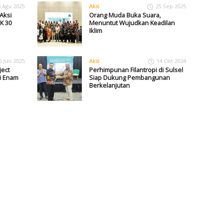
3 Agu 2025
Aksi
25 Sep 2025
Aksi
Orang Muda Buka Suara,
K 30
Menuntut Wujudkan Keadilan
Iklim
5 Jun 2025
Aksi
14 Okt 2024
ject
Perhimpunan Filantropi di Sulsel
i Enam
Siap Dukung Pembangunan
Berkelanjutan