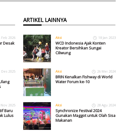
ARTIKEL LAINNYA
4 Feb 2026
Aksi
18 Jan 2023
ur Desak
WCD Indonesia Ajak Konten
Kreator Bersihkan Sungai
Ciliwung
1 Des 2025
Aksi
26 Mei 2024
BRIN Kenalkan Fishway di World
Ulang
Water Forum ke-10
s
 Nov 2025
Aksi
28 Agu 2024
if Baru
Synchronize Festival 2024
k Lulus
Gunakan Maggot untuk Olah Sisa
Makanan