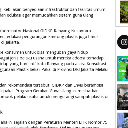
, kebijakan penyediaan infrastruktur dan fasilitas umum.
i dan edukasi agar memudahkan sistem guna ulang
 Koordinator Nasional GIDKP Rahyang Nusantara
n, edukasi pengurangan kantong plastik juga harus
i Jakarta.
ke konsumen untuk bisa mengubah gaya hidup
rbagai jenis pelaku usaha untuk mereka adopsi terhadap
hidup yang baru ini,” kata Rahyang pada acara Konsultasi
naan Plastik Sekali Pakai di Provinsi DKI Jakarta Melalui
dan rekomendasi tersebut, GIDKP dan Enviu berambisi
i pakai. Program Gerakan Guna Ulang ini melibatkan
lompok pelaku usaha untuk mengurangi sampah plastik di
ik
aha ini sejalan dengan Peraturan Menteri LHK Nomor 75
urangan Sampah
oleh Produsen. Hal ini juga mengacu