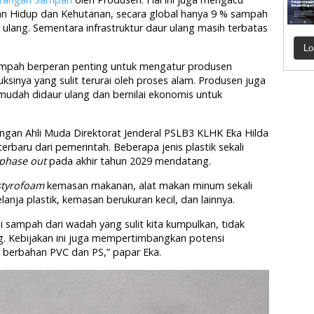
an Hidup dan Kehutanan, secara global hanya 9 % sampah
 ulang. Sementara infrastruktur daur ulang masih terbatas
Lo
Sampah berperan penting untuk mengatur produsen
inya yang sulit terurai oleh proses alam. Produsen juga
udah didaur ulang dan bernilai ekonomis untuk
gan Ahli Muda Direktorat Jenderal PSLB3 KLHK Eka Hilda
rbaru dari pemerintah. Beberapa jenis plastik sekali
phase out
pada akhir tahun 2029 mendatang.
styrofoam
kemasan makanan, alat makan minum sekali
lanja plastik, kemasan berukuran kecil, dan lainnya.
i sampah dari wadah yang sulit kita kumpulkan, tidak
ang. Kebijakan ini juga mempertimbangkan potensi
berbahan PVC dan PS,” papar Eka.