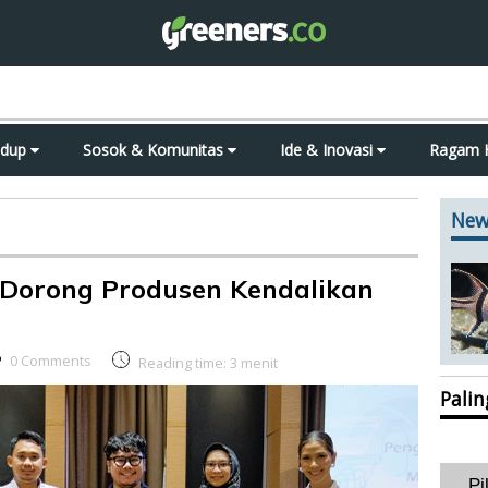
idup
Sosok & Komunitas
Ide & Inovasi
Ragam 
New
Dorong Produsen Kendalikan
0 Comments
Reading time:
3
menit
Pali
Pi