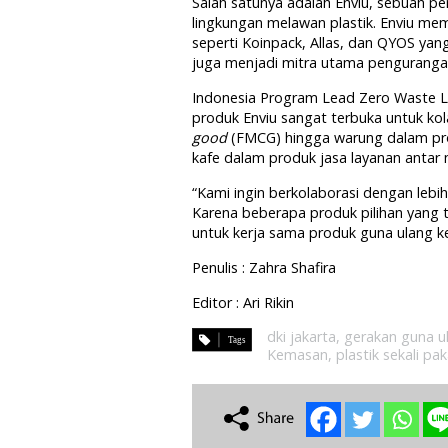
Salah satunya adalah Enviu, sebuah pe
lingkungan melawan plastik. Enviu m
seperti Koinpack, Allas, dan QYOS ya
juga menjadi mitra utama penguranga
Indonesia Program Lead Zero Waste L
produk Enviu sangat terbuka untuk k
good
(FMCG) hingga warung dalam pro
kafe dalam produk jasa layanan anta
“Kami ingin berkolaborasi dengan leb
Karena beberapa produk pilihan yang 
untuk kerja sama produk guna ulang k
Penulis : Zahra Shafira
Editor : Ari Rikin
dki jakarta
,
gerakan guna ul
Kemasan
,
plastik sekali pak