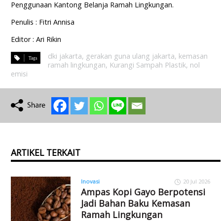
Penggunaan Kantong Belanja Ramah Lingkungan.
Penulis : Fitri Annisa
Editor : Ari Rikin
dki jakarta
,
gerakan guna ulang jakarta
,
kemasan
ramah lingkungan
,
Kurangi Sampah Plastik
,
nol
emisi
ARTIKEL TERKAIT
Inovasi
20 Jul 2026
Ampas Kopi Gayo Berpotensi
Jadi Bahan Baku Kemasan
Ramah Lingkungan