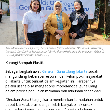
Tiza Mafira dari GGUJ (kiri), Fery Farhati (Istri Gubernur DKI Anies Baswedan)
(tengah) dan Darina Maulana dari Enviu (kanan) di sela-sela program GGUJ di
RPTRA Jakarta Selatan. Foto: GGUJ
Kurangi Sampah Plastik
Sebagai langkah awal,
Gerakan Guna Ulang Jakarta
sudah
mengundang beberapa restoran dan kelompok masyarakat
di Jakarta untuk terlibat dalam kegiatan ini. Harapannya
pelaku usaha bisa mengadopsi model-model guna ulang
dalam proses penjualan makanan dan minuman sehari-hari.
“Gerakan Guna Ulang Jakarta memberikan kemudahan untuk
dapat berkolaborasi dengan lebih banyak pihak untuk
mengadopsi gaya hidup guna ulang,” ungkap Indonesia