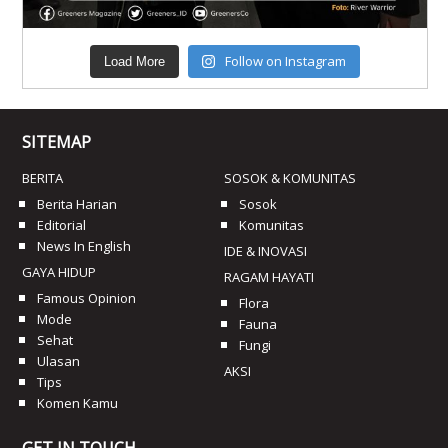
Follow on Instagram
Load More
SITEMAP
BERITA
SOSOK & KOMUNITAS
Berita Harian
Sosok
Editorial
Komunitas
News In English
IDE & INOVASI
GAYA HIDUP
RAGAM HAYATI
Famous Opinion
Flora
Mode
Fauna
Sehat
Fungi
Ulasan
AKSI
Tips
Komen Kamu
GET IN TOUCH