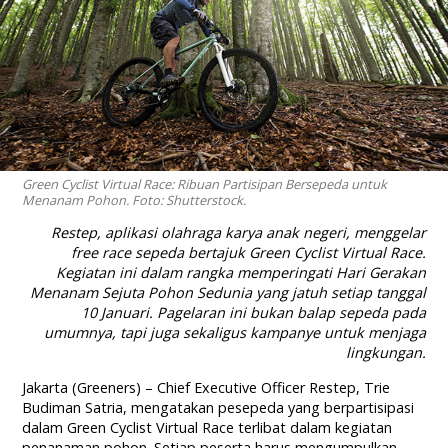
Green Cyclist Virtual Race: Ribuan Partisipan Bersepeda untuk
Menanam Pohon. Foto: Shutterstock.
Restep, aplikasi olahraga karya anak negeri, menggelar
free race
sepeda bertajuk Green Cyclist Virtual Race.
Kegiatan ini dalam rangka memperingati Hari Gerakan
Menanam Sejuta Pohon Sedunia yang jatuh setiap tanggal
10 Januari. Pagelaran ini bukan balap sepeda pada
umumnya, tapi juga sekaligus kampanye untuk menjaga
lingkungan.
Jakarta (Greeners) – Chief Executive Officer Restep, Trie
Budiman Satria, mengatakan pesepeda yang berpartisipasi
dalam Green Cyclist Virtual Race terlibat dalam kegiatan
penanaman pohon. Setiap peserta harus mengumpulkan