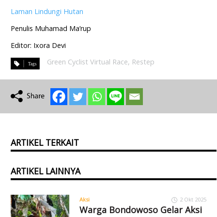
Laman Lindungi Hutan
Penulis Muhamad Ma’rup
Editor: Ixora Devi
Green Cyclist Virtual Race
,
Restep
ARTIKEL TERKAIT
ARTIKEL LAINNYA
Aksi
2 Okt 2025
Warga Bondowoso Gelar Aksi