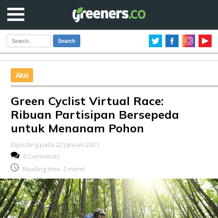
Search
Aksi
Green Cyclist Virtual Race:
Ribuan Partisipan Bersepeda
untuk Menanam Pohon
Diposting pada 22 Januari 2021
0 Comments
Reading time:
2
menit