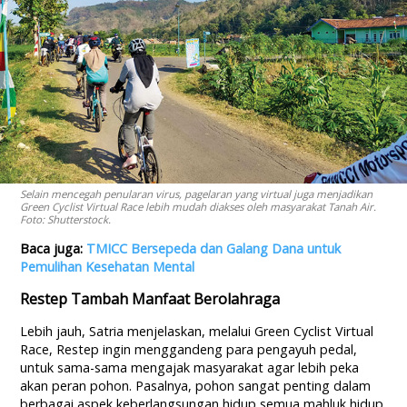
Selain mencegah penularan virus, pagelaran yang virtual juga menjadikan
Green Cyclist Virtual Race lebih mudah diakses oleh masyarakat Tanah Air.
Foto: Shutterstock.
Baca juga:
TMICC Bersepeda dan Galang Dana untuk
Pemulihan Kesehatan Mental
Restep Tambah Manfaat Berolahraga
Lebih jauh, Satria menjelaskan, melalui Green Cyclist Virtual
Race, Restep ingin menggandeng para pengayuh pedal,
untuk sama-sama mengajak masyarakat agar lebih peka
akan peran pohon. Pasalnya, pohon sangat penting dalam
berbagai aspek keberlangsungan hidup semua mahluk hidup.