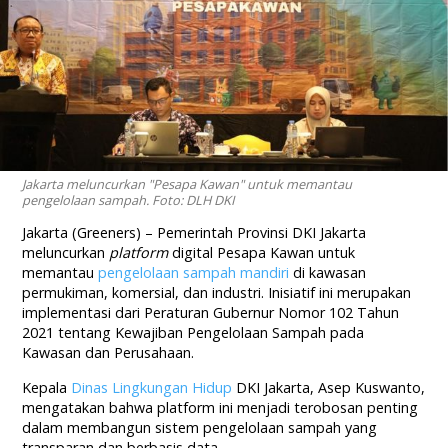
Jakarta meluncurkan "Pesapa Kawan" untuk memantau
pengelolaan sampah. Foto: DLH DKI
Jakarta (Greeners) – Pemerintah Provinsi DKI Jakarta
meluncurkan
platform
digital Pesapa Kawan untuk
memantau
pengelolaan sampah mandiri
di kawasan
permukiman, komersial, dan industri. Inisiatif ini merupakan
implementasi dari Peraturan Gubernur Nomor 102 Tahun
2021 tentang Kewajiban Pengelolaan Sampah pada
Kawasan dan Perusahaan.
Kepala
Dinas Lingkungan Hidup
DKI Jakarta, Asep Kuswanto,
mengatakan bahwa platform ini menjadi terobosan penting
dalam membangun sistem pengelolaan sampah yang
transparan dan berbasis data.