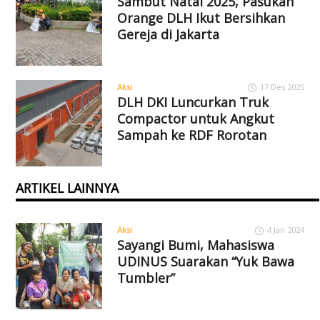
Sambut Natal 2025, Pasukan
Orange DLH Ikut Bersihkan
Gereja di Jakarta
Aksi
17 Des 2025
DLH DKI Luncurkan Truk
Compactor untuk Angkut
Sampah ke RDF Rorotan
ARTIKEL LAINNYA
Aksi
4 Jan 2024
Sayangi Bumi, Mahasiswa
UDINUS Suarakan “Yuk Bawa
Tumbler”