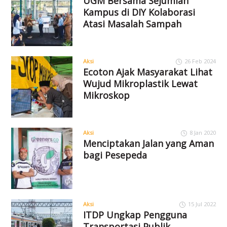
UGM Bersama Sejumlah
Kampus di DIY Kolaborasi
Atasi Masalah Sampah
Aksi
26 Feb 2024
Ecoton Ajak Masyarakat Lihat
Wujud Mikroplastik Lewat
Mikroskop
Aksi
8 Jan 2020
Menciptakan Jalan yang Aman
bagi Pesepeda
Aksi
15 Jul 2022
ITDP Ungkap Pengguna
Transportasi Publik