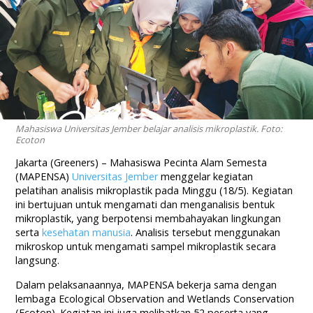
Mahasiswa Universitas Jember belajar analisis mikroplastik. Foto:
Ecoton
Jakarta (Greeners) – Mahasiswa Pecinta Alam Semesta
(MAPENSA)
Universitas Jember
menggelar kegiatan
pelatihan analisis mikroplastik pada Minggu (18/5). Kegiatan
ini bertujuan untuk mengamati dan menganalisis bentuk
mikroplastik, yang berpotensi membahayakan lingkungan
serta
kesehatan manusia
. Analisis tersebut menggunakan
mikroskop untuk mengamati sampel mikroplastik secara
langsung.
Dalam pelaksanaannya, MAPENSA bekerja sama dengan
lembaga Ecological Observation and Wetlands Conservation
(Ecoton). Kegiatan ini juga melibatkan 52 peserta yang