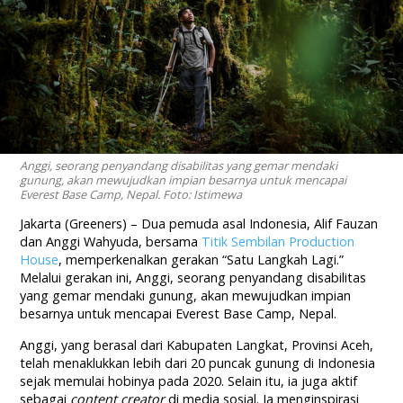
Anggi, seorang penyandang disabilitas yang gemar mendaki
gunung, akan mewujudkan impian besarnya untuk mencapai
Everest Base Camp, Nepal. Foto: Istimewa
Jakarta (Greeners) – Dua pemuda asal Indonesia, Alif Fauzan
dan Anggi Wahyuda, bersama
Titik Sembilan Production
House
, memperkenalkan gerakan “Satu Langkah Lagi.”
Melalui gerakan ini, Anggi, seorang penyandang disabilitas
yang gemar mendaki gunung, akan mewujudkan impian
besarnya untuk mencapai Everest Base Camp, Nepal.
Anggi, yang berasal dari Kabupaten Langkat, Provinsi Aceh,
telah menaklukkan lebih dari 20 puncak gunung di Indonesia
sejak memulai hobinya pada 2020. Selain itu, ia juga aktif
sebagai
content creator
di media sosial. Ia menginspirasi