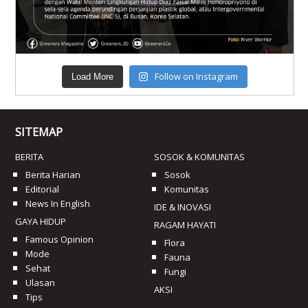
Follow on Instagram
Load More
SITEMAP
BERITA
SOSOK & KOMUNITAS
Berita Harian
Sosok
Editorial
Komunitas
News In English
IDE & INOVASI
GAYA HIDUP
RAGAM HAYATI
Famous Opinion
Flora
Mode
Fauna
Sehat
Fungi
Ulasan
AKSI
Tips