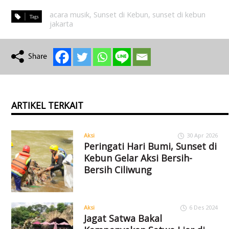
acara musik
,
Sunset di Kebun
,
sunset di kebun
jakarta
ARTIKEL TERKAIT
Aksi
30 Apr 2026
Peringati Hari Bumi, Sunset di
Kebun Gelar Aksi Bersih-
Bersih Ciliwung
Aksi
6 Des 2024
Jagat Satwa Bakal