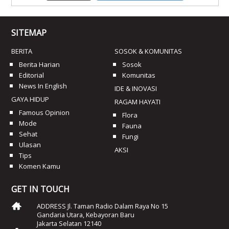
SITEMAP
BERITA
SOSOK & KOMUNITAS
Berita Harian
Sosok
Editorial
Komunitas
News In English
IDE & INOVASI
GAYA HIDUP
RAGAM HAYATI
Famous Opinion
Flora
Mode
Fauna
Sehat
Fungi
Ulasan
AKSI
Tips
Komen Kamu
GET IN TOUCH
ADDRESS Jl. Taman Radio Dalam Raya No 15
Gandaria Utara, Kebayoran Baru
Jakarta Selatan 12140