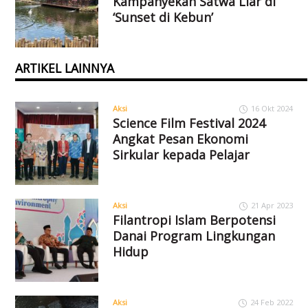
Kampanyekan Satwa Liar di
‘Sunset di Kebun’
ARTIKEL LAINNYA
Aksi
16 Okt 2024
Science Film Festival 2024
Angkat Pesan Ekonomi
Sirkular kepada Pelajar
Aksi
21 Apr 2023
Filantropi Islam Berpotensi
Danai Program Lingkungan
Hidup
Aksi
24 Feb 2022