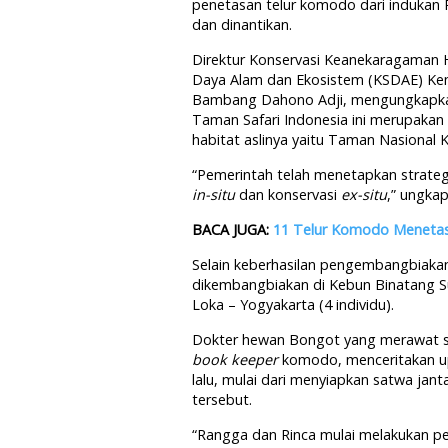
penetasan telur komodo dari indukan R
dan dinantikan.
Direktur Konservasi Keanekaragaman H
Daya Alam dan Ekosistem (KSDAE) Ke
Bambang Dahono Adji, mengungkapk
Taman Safari Indonesia ini merupakan
habitat aslinya yaitu Taman Nasiona
“Pemerintah telah menetapkan strategi
in-situ
dan konservasi
ex-situ
,” ungkap
BACA JUGA:
11 Telur Komodo Menetas
Selain keberhasilan pengembangbiaka
dikembangbiakan di Kebun Binatang Su
Loka – Yogyakarta (4 individu).
Dokter hewan Bongot yang merawat s
book keeper
komodo, menceritakan 
lalu, mulai dari menyiapkan satwa ja
tersebut.
“Rangga dan Rinca mulai melakukan pe