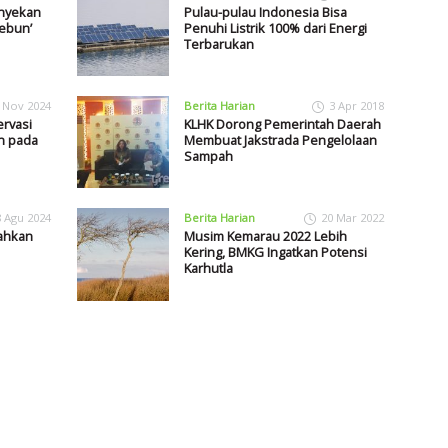
anyekan
Pulau-pulau Indonesia Bisa
Kebun’
Penuhi Listrik 100% dari Energi
Terbarukan
 Nov 2024
Berita Harian
3 Apr 2018
rvasi
KLHK Dorong Pemerintah Daerah
n pada
Membuat Jakstrada Pengelolaan
Sampah
8 Agu 2024
Berita Harian
20 Mar 2022
ahkan
Musim Kemarau 2022 Lebih
Kering, BMKG Ingatkan Potensi
Karhutla