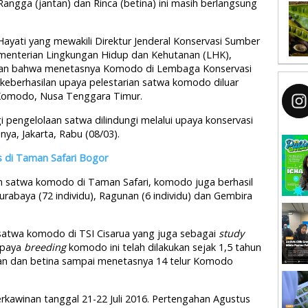
angga (jantan) dan Rinca (betina) ini masih berlangsung
ayati yang mewakili Direktur Jenderal Konservasi Sumber
menterian Lingkungan Hidup dan Kehutanan (LHK),
an bahwa menetasnya Komodo di Lembaga Konservasi
 keberhasilan upaya pelestarian satwa komodo diluar
l Komodo, Nusa Tenggara Timur.
 pengelolaan satwa dilindungi melalui upaya konservasi
nya, Jakarta, Rabu (08/03).
 di Taman Safari Bogor
n satwa komodo di Taman Safari, komodo juga berhasil
rabaya (72 individu), Ragunan (6 individu) dan Gembira
atwa komodo di TSI Cisarua yang juga sebagai
study
upaya
breeding
komodo ini telah dilakukan sejak 1,5 tahun
ntan dan betina sampai menetasnya 14 telur Komodo
rkawinan tanggal 21-22 Juli 2016. Pertengahan Agustus