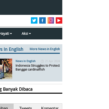
Hayati
Aksi
s In English
More News in English
News in English
21 Apr 2024
Indonesia Struggles to Protect
Banggai cardinalfish
ng Banyak Dibaca
lihan
Tweets
Komentar