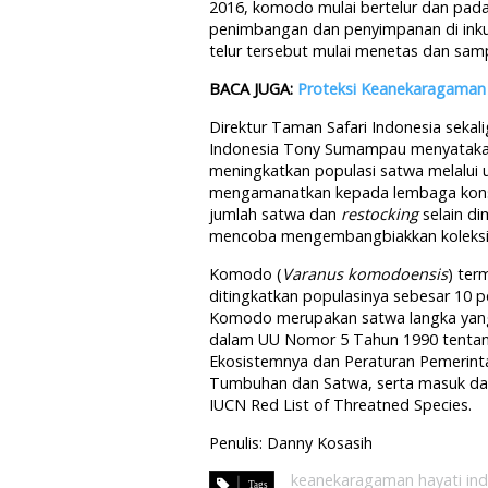
2016, komodo mulai bertelur dan pada
penimbangan dan penyimpanan di inkub
telur tersebut mulai menetas dan sam
BACA JUGA:
Proteksi Keanekaragaman 
Direktur Taman Safari Indonesia sekal
Indonesia Tony Sumampau menyataka
meningkatkan populasi satwa melalui 
mengamanatkan kepada lembaga konser
jumlah satwa dan
restocking
selain di
mencoba mengembangbiakkan koleksi 
Komodo (
Varanus komodoensis
) ter
ditingkatkan populasinya sebesar 10 
Komodo merupakan satwa langka yang
dalam UU Nomor 5 Tahun 1990 tentan
Ekosistemnya dan Peraturan Pemerint
Tumbuhan dan Satwa, serta masuk dal
IUCN Red List of Threatned Species.
Penulis: Danny Kosasih
keanekaragaman hayati ind