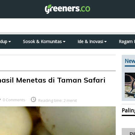
idup
Sosok & Komunitas
Ide & Inovasi
Ragam 
New
asil Menetas di Taman Safari
0 Comments
Reading time:
2
menit
Pali
Pi