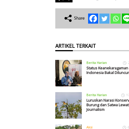
ARTIKEL TERKAIT
Berita Harian
Status Keanekaragaman H
Indonesia Bakal Diluncu
Berita Harian
1
Luruskan Narasi Konserv
Burung dan Satwa Lewat
Journalism
Aksi