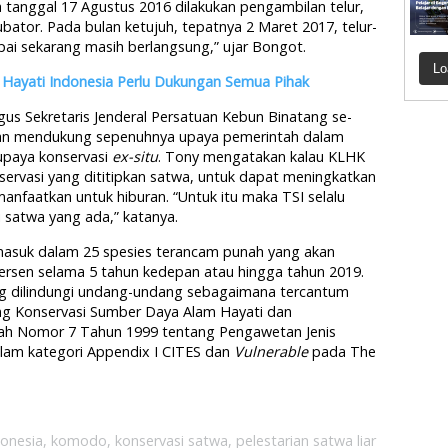
 tanggal 17 Agustus 2016 dilakukan pengambilan telur,
ator. Pada bulan ketujuh, tepatnya 2 Maret 2017, telur-
pai sekarang masih berlangsung,” ujar Bongot.
Lo
Hayati Indonesia Perlu Dukungan Semua Pihak
igus Sekretaris Jenderal Persatuan Kebun Binatang se-
n mendukung sepenuhnya upaya pemerintah dalam
upaya konservasi
ex-situ
. Tony mengatakan kalau KLHK
vasi yang dititipkan satwa, untuk dapat meningkatkan
manfaatkan untuk hiburan. “Untuk itu maka TSI selalu
satwa yang ada,” katanya.
masuk dalam 25 spesies terancam punah yang akan
persen selama 5 tahun kedepan atau hingga tahun 2019.
 dilindungi undang-undang sebagaimana tercantum
g Konservasi Sumber Daya Alam Hayati dan
ah Nomor 7 Tahun 1999 tentang Pengawetan Jenis
am kategori Appendix I CITES dan
Vulnerable
pada The
onesia
,
komodo
,
konservasi satwa
,
pelestarian satwa liar