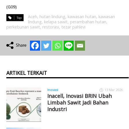
(G09)
Aceh
,
hutan lindung
,
kawasan hutan
,
kawasan
lindung
,
kelapa sawit
,
perambahan hutan
,
perkebunan sawit
,
restorasi
,
tezar pahlevi
ARTIKEL TERKAIT
Inovasi
13 Mar 2026
Inacell, Inovasi BRIN Ubah
Limbah Sawit Jadi Bahan
Industri