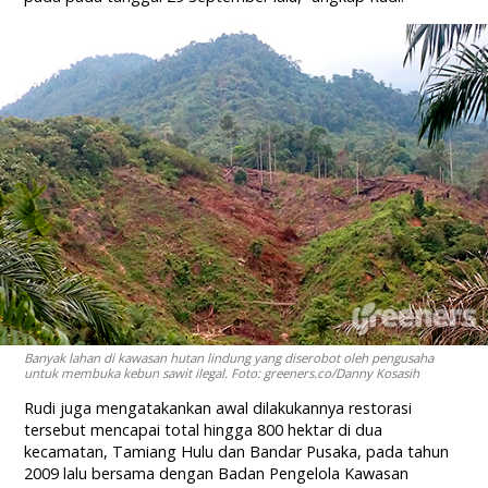
Banyak lahan di kawasan hutan lindung yang diserobot oleh pengusaha
untuk membuka kebun sawit ilegal. Foto: greeners.co/Danny Kosasih
Rudi juga mengatakankan awal dilakukannya restorasi
tersebut mencapai total hingga 800 hektar di dua
kecamatan, Tamiang Hulu dan Bandar Pusaka, pada tahun
2009 lalu bersama dengan Badan Pengelola Kawasan