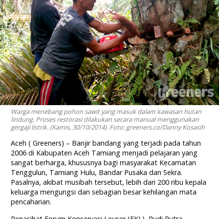
Warga menebang pohon sawit yang masuk dalam kawasan hutan
lindung. Proses restorasi dilakukan secara manual menggunakan
gergaji listrik. (Kamis, 30/10/2014). Foto: greeners.co/Danny Kosasih
Aceh ( Greeners) – Banjir bandang yang terjadi pada tahun
2006 di Kabupaten Aceh Tamiang menjadi pelajaran yang
sangat berharga, khususnya bagi masyarakat Kecamatan
Tenggulun, Tamiang Hulu, Bandar Pusaka dan Sekra.
Pasalnya, akibat musibah tersebut, lebih dari 200 ribu kepala
keluarga mengungsi dan sebagian besar kehilangan mata
pencaharian.
Penasihat Forum Konservasi Leuser (FKL), Rudi Putra,