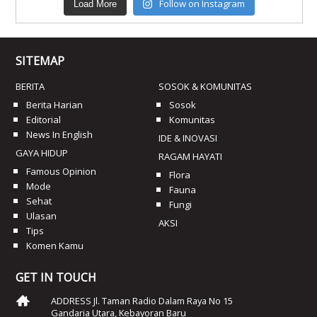
Follow on Instagram
Load More
SITEMAP
BERITA
SOSOK & KOMUNITAS
Berita Harian
Sosok
Editorial
Komunitas
News In English
IDE & INOVASI
GAYA HIDUP
RAGAM HAYATI
Famous Opinion
Flora
Mode
Fauna
Sehat
Fungi
Ulasan
AKSI
Tips
Komen Kamu
GET IN TOUCH
ADDRESS Jl. Taman Radio Dalam Raya No 15
Gandaria Utara, Kebayoran Baru