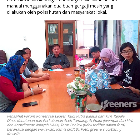
manual menggunakan dua buah gergaji mesin yang
dilakukan oleh polisi hutan dan masyarakat lokal.
Penasihat Forum Konservasi Leuser, Rudi Putra (kedua dari kiri), Kepala
Dinas Kehutanan dan Perkebunan Aceh Tamiang, Al Fuadi (keempat dari kiri)
dan Koordinator Wilayah HAKA, Tezar Pahlevi (tidak terlihat dalam foto)
berdiskusi dengan wartawan, Kamis (30/10). Foto: greeners.co/Danny
Kosasih