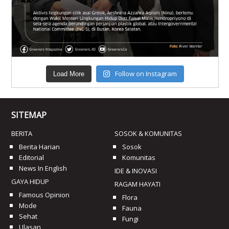
Follow on Instagram
Load More
SITEMAP
BERITA
SOSOK & KOMUNITAS
Berita Harian
Sosok
Editorial
Komunitas
News In English
IDE & INOVASI
GAYA HIDUP
RAGAM HAYATI
Famous Opinion
Flora
Mode
Fauna
Sehat
Fungi
Ulasan