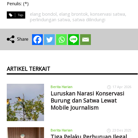
Penulis: (*)
elang bondol
,
elang brontok
,
konservasi satwa
,
perlindungan satwa
,
satwa dilindungi
ARTIKEL TERKAIT
Berita Harian
17 Apr 2026
Luruskan Narasi Konservasi
Burung dan Satwa Lewat
Mobile Journalism
Berita Harian
23 Des 2025
Tiga Pelaku Perburuan Ilegal