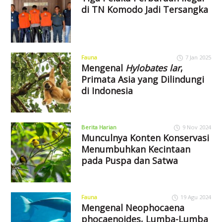
di TN Komodo Jadi Tersangka
Fauna
7 Jan 2025
Mengenal
Hylobates lar
,
Primata Asia yang Dilindungi
di Indonesia
Berita Harian
9 Nov 2024
Munculnya Konten Konservasi
Menumbuhkan Kecintaan
pada Puspa dan Satwa
Fauna
19 Agu 2024
Mengenal Neophocaena
phocaenoides, Lumba-Lumba