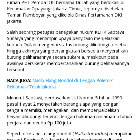
rumah PHL Pemda DKI bernama Dullah yang berlokasi di
Kecamatan Cipayung, Jakarta Timur, tepatnya disebelah
Taman Flamboyan yang dikelola Dinas Pertamanan DKI
Jakarta.
Salah seorang petugas penegakan hukum KLHK Saptawi
Sunarya yang memimpin upaya penyitaan menjelaskan
kepada Dullah mengenai status burung dilindungi tersebut
hingga akhirnya yang bersangkutan bersedia menyerahkan
burung peliharaannya secara sukarela, meskipun pada
awalnya bersikeras mempertahankan burung peliharaannya
tersebut.
BACA JUGA:
Nasib Elang Bondol di Tengah Polemik
Reklamasi Teluk Jakarta
Menurut Saptawi, berdasarkan UU Nomor 5 tahun 1990
pasal 1 ayat 2 menyatakan barang siapa yang dengan
sengaja memiliki, meniagakan, dan memperjualbelikan
hewan dilindungi terjerat dengan hukuman ancaman 5 tahun
penjara dan denda Rp 100 juta.
Seperti diketahui, elang bondol (
Haliastur indus
) merupakan
maskot Provinsi DKI Jakarta dan keberadaannya di alam