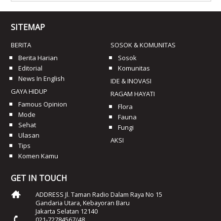
SITEMAP
BERITA
SOSOK & KOMUNITAS
Berita Harian
Sosok
Editorial
Komunitas
News In English
IDE & INOVASI
GAYA HIDUP
RAGAM HAYATI
Famous Opinion
Flora
Mode
Fauna
Sehat
Fungi
Ulasan
AKSI
Tips
Komen Kamu
GET IN TOUCH
ADDRESS Jl. Taman Radio Dalam Raya No 15
Gandaria Utara, Kebayoran Baru
Jakarta Selatan 12140
021-72784567/48