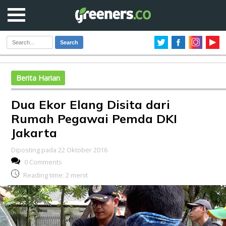
Search
Berita Harian
Dua Ekor Elang Disita dari
Rumah Pegawai Pemda DKI
Jakarta
Diposting pada 22 Oktober 2016
0 Comments
Reading time:
2
menit