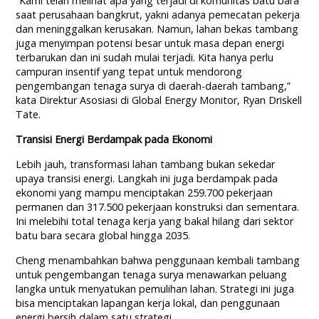
“Kami telah melihat apa yang terjadi di komunitas batu bara
saat perusahaan bangkrut, yakni adanya pemecatan pekerja
dan meninggalkan kerusakan. Namun, lahan bekas tambang
juga menyimpan potensi besar untuk masa depan energi
terbarukan dan ini sudah mulai terjadi. Kita hanya perlu
campuran insentif yang tepat untuk mendorong
pengembangan tenaga surya di daerah-daerah tambang,”
kata Direktur Asosiasi di Global Energy Monitor, Ryan Driskell
Tate.
Transisi Energi Berdampak pada Ekonomi
Lebih jauh, transformasi lahan tambang bukan sekedar
upaya transisi energi. Langkah ini juga berdampak pada
ekonomi yang mampu menciptakan 259.700 pekerjaan
permanen dan 317.500 pekerjaan konstruksi dan sementara.
Ini melebihi total tenaga kerja yang bakal hilang dari sektor
batu bara secara global hingga 2035.
Cheng menambahkan bahwa penggunaan kembali tambang
untuk pengembangan tenaga surya menawarkan peluang
langka untuk menyatukan pemulihan lahan. Strategi ini juga
bisa menciptakan lapangan kerja lokal, dan penggunaan
energi bersih dalam satu strategi.