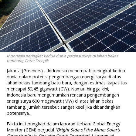
Indonesia peringkat kedua dunia potensi surya di lahan bekas
tambang. Foto: Freepik
Jakarta (Greeners) – Indonesia menempati peringkat kedua
dunia dalam potensi pengembangan energi surya di atas
lahan bekas tambang batu bara, dengan estimasi kapasitas
mencapai 59,45 gigawatt (GW). Namun hingga kini,
Indonesia baru mengumumkan rencana pengembangan
energi surya 600 megawatt (MW) di atas lahan bekas
tambang. Jumlah tersebut sangat kecil jika dibandingkan
potensinya.
Fakta ini terungkap dalam laporan terbaru Global Energy
Monitor (GEM) berjudul
“Bright Side of the Mine: Solar’s
Opportunity to Reclaim Coal’s Footprint”
. Laporan ini