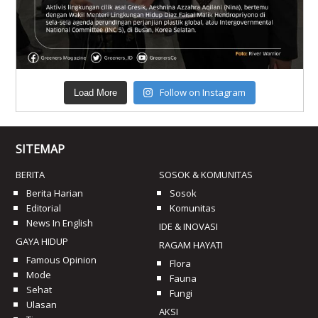
Follow on Instagram
Load More
SITEMAP
BERITA
SOSOK & KOMUNITAS
Berita Harian
Sosok
Editorial
Komunitas
News In English
IDE & INOVASI
GAYA HIDUP
RAGAM HAYATI
Famous Opinion
Flora
Mode
Fauna
Sehat
Fungi
Ulasan
AKSI