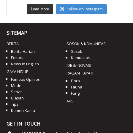
Follow on Instagram
Load More
SITEMAP
BERITA
SOSOK & KOMUNITAS
Berita Harian
Sosok
Editorial
Komunitas
News In English
IDE & INOVASI
GAYA HIDUP
RAGAM HAYATI
Famous Opinion
Flora
Mode
Fauna
Sehat
Fungi
Ulasan
AKSI
Tips
Komen Kamu
GET IN TOUCH