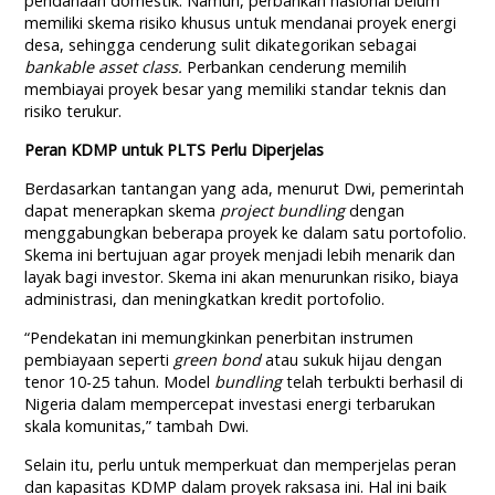
pendanaan domestik. Namun, perbankan nasional belum
memiliki skema risiko khusus untuk mendanai proyek energi
desa, sehingga cenderung sulit dikategorikan sebagai
bankable asset class.
Perbankan cenderung memilih
membiayai proyek besar yang memiliki standar teknis dan
risiko terukur.
Peran KDMP untuk PLTS Perlu Diperjelas
Berdasarkan tantangan yang ada, menurut Dwi, pemerintah
dapat menerapkan skema
project bundling
dengan
menggabungkan beberapa proyek ke dalam satu portofolio.
Skema ini bertujuan agar proyek menjadi lebih menarik dan
layak bagi investor. Skema ini akan menurunkan risiko, biaya
administrasi, dan meningkatkan kredit portofolio.
“Pendekatan ini memungkinkan penerbitan instrumen
pembiayaan seperti
green bond
atau sukuk hijau dengan
tenor 10-25 tahun. Model
bundling
telah terbukti berhasil di
Nigeria dalam mempercepat investasi energi terbarukan
skala komunitas,” tambah Dwi.
Selain itu, perlu untuk memperkuat dan memperjelas peran
dan kapasitas KDMP dalam proyek raksasa ini. Hal ini baik