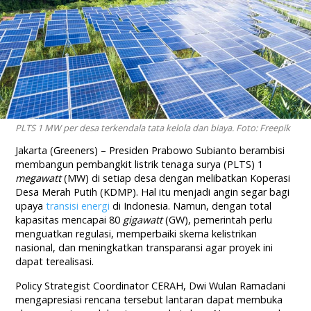
PLTS 1 MW per desa terkendala tata kelola dan biaya. Foto: Freepik
Jakarta (Greeners) – Presiden Prabowo Subianto berambisi
membangun pembangkit listrik tenaga surya (PLTS) 1
megawatt
(MW) di setiap desa dengan melibatkan Koperasi
Desa Merah Putih (KDMP). Hal itu menjadi angin segar bagi
upaya
transisi energi
di Indonesia. Namun, dengan total
kapasitas mencapai 80
gigawatt
(GW), pemerintah perlu
menguatkan regulasi, memperbaiki skema kelistrikan
nasional, dan meningkatkan transparansi agar proyek ini
dapat terealisasi.
Policy Strategist Coordinator CERAH, Dwi Wulan Ramadani
mengapresiasi rencana tersebut lantaran dapat membuka