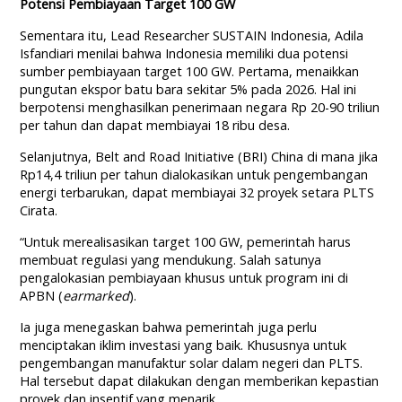
Potensi Pembiayaan Target 100 GW
Sementara itu, Lead Researcher SUSTAIN Indonesia, Adila
Isfandiari menilai bahwa Indonesia memiliki dua potensi
sumber pembiayaan target 100 GW. Pertama, menaikkan
pungutan ekspor batu bara sekitar 5% pada 2026. Hal ini
berpotensi menghasilkan penerimaan negara Rp 20-90 triliun
per tahun dan dapat membiayai 18 ribu desa.
Selanjutnya, Belt and Road Initiative (BRI) China di mana jika
Rp14,4 triliun per tahun dialokasikan untuk pengembangan
energi terbarukan, dapat membiayai 32 proyek setara PLTS
Cirata.
“Untuk merealisasikan target 100 GW, pemerintah harus
membuat regulasi yang mendukung. Salah satunya
pengalokasian pembiayaan khusus untuk program ini di
APBN (
earmarked
).
Ia juga menegaskan bahwa pemerintah juga perlu
menciptakan iklim investasi yang baik. Khususnya untuk
pengembangan manufaktur solar dalam negeri dan PLTS.
Hal tersebut dapat dilakukan dengan memberikan kepastian
proyek dan insentif yang menarik.