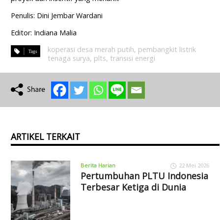
Penulis: Dini Jembar Wardani
Editor: Indiana Malia
koperasi desa merah putih
,
pembangkit listrik
tenaga surya
,
plts
,
transisi energi
ARTIKEL TERKAIT
Berita Harian
22 Mei 2026
Pertumbuhan PLTU Indonesia
Terbesar Ketiga di Dunia