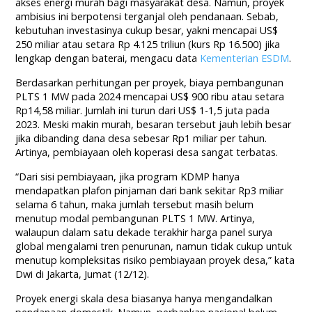
akses energi murah bagi masyarakat desa. Namun, proyek
ambisius ini berpotensi terganjal oleh pendanaan. Sebab,
kebutuhan investasinya cukup besar, yakni mencapai US$
250 miliar atau setara Rp 4.125 triliun (kurs Rp 16.500) jika
lengkap dengan baterai, mengacu data
Kementerian ESDM
.
Berdasarkan perhitungan per proyek, biaya pembangunan
PLTS 1 MW pada 2024 mencapai US$ 900 ribu atau setara
Rp14,58 miliar. Jumlah ini turun dari US$ 1-1,5 juta pada
2023. Meski makin murah, besaran tersebut jauh lebih besar
jika dibanding dana desa sebesar Rp1 miliar per tahun.
Artinya, pembiayaan oleh koperasi desa sangat terbatas.
“Dari sisi pembiayaan, jika program KDMP hanya
mendapatkan plafon pinjaman dari bank sekitar Rp3 miliar
selama 6 tahun, maka jumlah tersebut masih belum
menutup modal pembangunan PLTS 1 MW. Artinya,
walaupun dalam satu dekade terakhir harga panel surya
global mengalami tren penurunan, namun tidak cukup untuk
menutup kompleksitas risiko pembiayaan proyek desa,” kata
Dwi di Jakarta, Jumat (12/12).
Proyek energi skala desa biasanya hanya mengandalkan