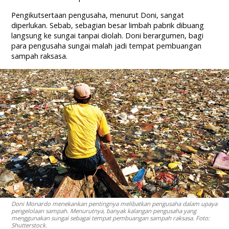
Pengikutsertaan pengusaha, menurut Doni, sangat
diperlukan. Sebab, sebagian besar limbah pabrik dibuang
langsung ke sungai tanpai diolah. Doni berargumen, bagi
para pengusaha sungai malah jadi tempat pembuangan
sampah raksasa.
Doni Monardo menekankan pentingnya melibatkan pengusaha dalam upaya
pengelolaan sampah. Menurutnya, banyak kalangan pengusaha yang
menggunakan sungai sebagai tempat pembuangan sampah raksasa. Foto:
Shutterstock.