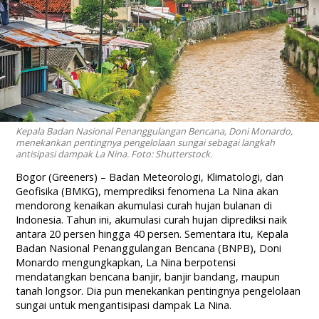
Kepala Badan Nasional Penanggulangan Bencana, Doni Monardo,
menekankan pentingnya pengelolaan sungai sebagai langkah
antisipasi dampak La Nina. Foto: Shutterstock.
Bogor (Greeners) – Badan Meteorologi, Klimatologi, dan
Geofisika (BMKG), memprediksi fenomena La Nina akan
mendorong kenaikan akumulasi curah hujan bulanan di
Indonesia. Tahun ini, akumulasi curah hujan diprediksi naik
antara 20 persen hingga 40 persen. Sementara itu, Kepala
Badan Nasional Penanggulangan Bencana (BNPB), Doni
Monardo mengungkapkan, La Nina berpotensi
mendatangkan bencana banjir, banjir bandang, maupun
tanah longsor. Dia pun menekankan pentingnya pengelolaan
sungai untuk mengantisipasi dampak La Nina.