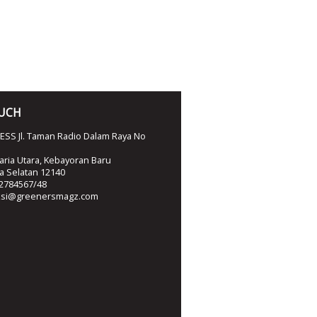
OUCH
SS Jl. Taman Radio Dalam Raya No
ria Utara, Kebayoran Baru
ta Selatan 12140
2784567/48
ksi@greenersmagz.com