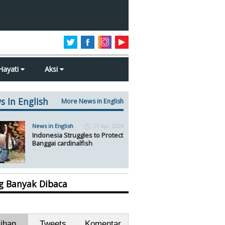
Hayati
Aksi
s In English
More News in English
News in English
21 Apr 2024
Indonesia Struggles to Protect
Banggai cardinalfish
ng Banyak Dibaca
lihan
Tweets
Komentar