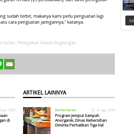
ang sudah terbit, makanya kami perlu penguatan lagi.
Lo
tu cara penguatan jaringannya,” katanya.
an hutan
,
Penegakan hukum lingkungan
ARTIKEL LAINNYA
9 Jan 2026
Berita Harian
31 Agu 2016
haan
Program Jemput Sampah
gan di
Anorganik, Dinas Kebersihan
Diminta Perhatikan Tiga Hal