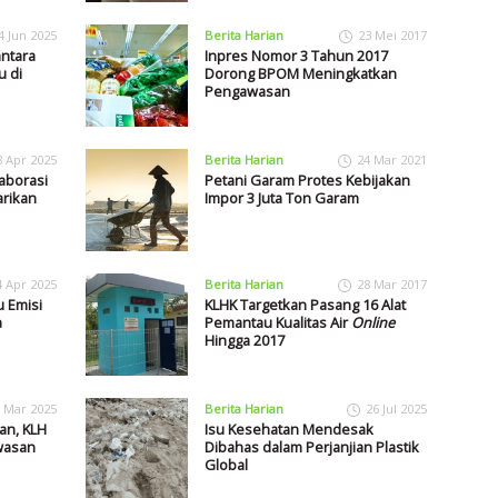
4 Jun 2025
Berita Harian
23 Mei 2017
antara
Inpres Nomor 3 Tahun 2017
 di
Dorong BPOM Meningkatkan
Pengawasan
8 Apr 2025
Berita Harian
24 Mar 2021
aborasi
Petani Garam Protes Kebijakan
arikan
Impor 3 Juta Ton Garam
4 Apr 2025
Berita Harian
28 Mar 2017
u Emisi
KLHK Targetkan Pasang 16 Alat
a
Pemantau Kualitas Air
Online
Hingga 2017
 Mar 2025
Berita Harian
26 Jul 2025
an, KLH
Isu Kesehatan Mendesak
wasan
Dibahas dalam Perjanjian Plastik
Global