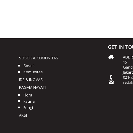
GET IN T
ADDRE
SOSOK & KOMUNITAS
15
Sosok
Ganda
Komunitas
Jakar
021-7
IDE & INOVASI
reda
RAGAM HAYATI
Flora
Fauna
Fungi
AKSI