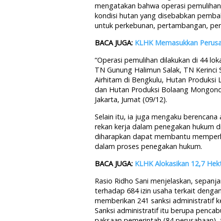
mengatakan bahwa operasi pemulihan s
kondisi hutan yang disebabkan pemba
untuk perkebunan, pertambangan, per
BACA JUGA:
KLHK Memasukkan Perusah
“Operasi pemulihan dilakukan di 44 lok
TN Gunung Halimun Salak, TN Kerinci 
Airhitam di Bengkulu, Hutan Produksi
dan Hutan Produksi Bolaang Mongondo
Jakarta, Jumat (09/12).
Selain itu, ia juga mengaku berencan
rekan kerja dalam penegakan hukum d
diharapkan dapat membantu memperkua
dalam proses penegakan hukum.
BACA JUGA:
KLHK Alokasikan 12,7 Hekt
Rasio Ridho Sani menjelaskan, sepanj
terhadap 684 izin usaha terkait denga
memberikan 241 sanksi administratif 
Sanksi administratif itu berupa pencab
paksaan pemerintah (84 perusahaan), t