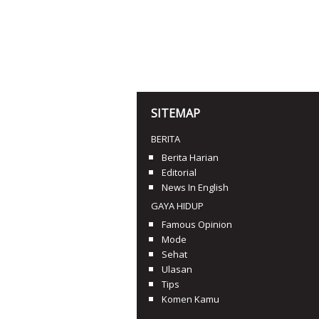
SITEMAP
BERITA
Berita Harian
Editorial
News In English
GAYA HIDUP
Famous Opinion
Mode
Sehat
Ulasan
Tips
Komen Kamu