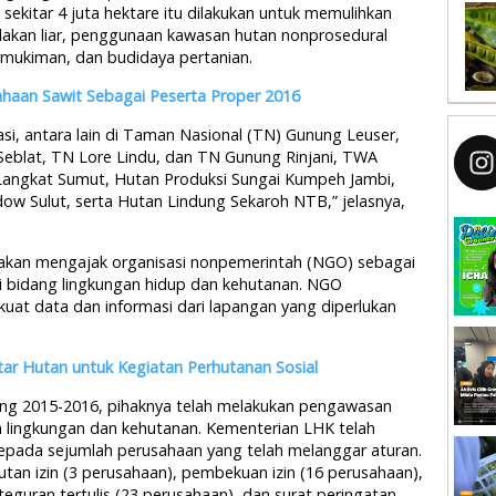
ekitar 4 juta hektare itu dilakukan untuk memulihkan
lakan liar, penggunaan kawasan hutan nonprosedural
mukiman, dan budidaya pertanian.
aan Sawit Sebagai Peserta Proper 2016
asi, antara lain di Taman Nasional (TN) Gunung Leuser,
Seblat, TN Lore Lindu, dan TN Gunung Rinjani, TWA
 Langkat Sumut, Hutan Produksi Sungai Kumpeh Jambi,
w Sulut, serta Hutan Lindung Sekaroh NTB,” jelasnya,
a akan mengajak organisasi nonpemerintah (NGO) sebagai
i bidang lingkungan hidup dan kehutanan. NGO
t data dan informasi dari lapangan yang diperlukan
ar Hutan untuk Kegiatan Perhutanan Sosial
ang 2015-2016, pihaknya telah melakukan pengawasan
n lingkungan dan kehutanan. Kementerian LHK telah
kepada sejumlah perusahaan yang telah melanggar aturan.
utan izin (3 perusahaan), pembekuan izin (16 perusahaan),
eguran tertulis (23 perusahaan), dan surat peringatan