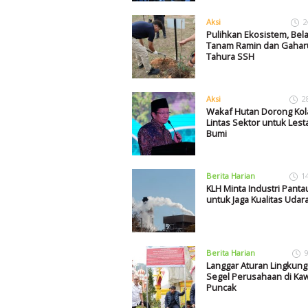
Aksi
2
Pulihkan Ekosistem, Bel
Tanam Ramin dan Gaharu
Tahura SSH
Aksi
2
Wakaf Hutan Dorong Kol
Lintas Sektor untuk Lest
Bumi
Berita Harian
1
KLH Minta Industri Panta
untuk Jaga Kualitas Udar
Berita Harian
9
Langgar Aturan Lingkung
Segel Perusahaan di Ka
Puncak