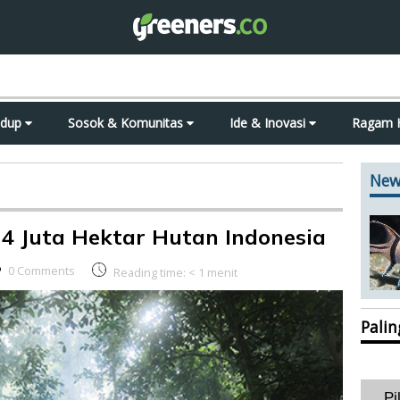
idup
Sosok & Komunitas
Ide & Inovasi
Ragam 
New
4 Juta Hektar Hutan Indonesia
0 Comments
Reading time:
< 1
menit
Pali
Pi