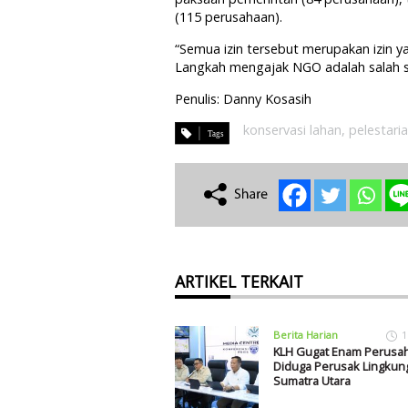
(115 perusahaan).
“Semua izin tersebut merupakan izin y
Langkah mengajak NGO adalah salah sa
Penulis: Danny Kosasih
konservasi lahan
,
pelestari
ARTIKEL TERKAIT
Berita Harian
1
KLH Gugat Enam Perusa
Diduga Perusak Lingkun
Sumatra Utara