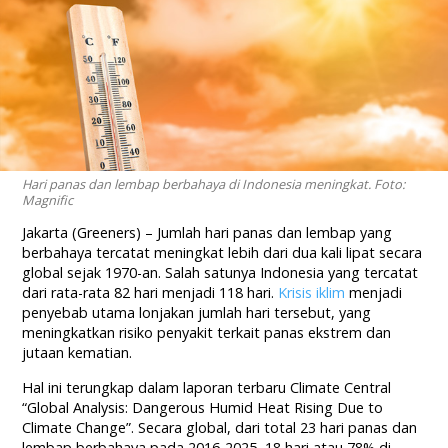
Hari panas dan lembap berbahaya di Indonesia meningkat. Foto:
Magnific
Jakarta (Greeners) – Jumlah hari panas dan lembap yang
berbahaya tercatat meningkat lebih dari dua kali lipat secara
global sejak 1970-an. Salah satunya Indonesia yang tercatat
dari rata-rata 82 hari menjadi 118 hari.
Krisis iklim
menjadi
penyebab utama lonjakan jumlah hari tersebut, yang
meningkatkan risiko penyakit terkait panas ekstrem dan
jutaan kematian.
Hal ini terungkap dalam laporan terbaru Climate Central
“Global Analysis: Dangerous Humid Heat Rising Due to
Climate Change”. Secara global, dari total 23 hari panas dan
lembap berbahaya pada 2016-2025, 18 hari atau 78% di