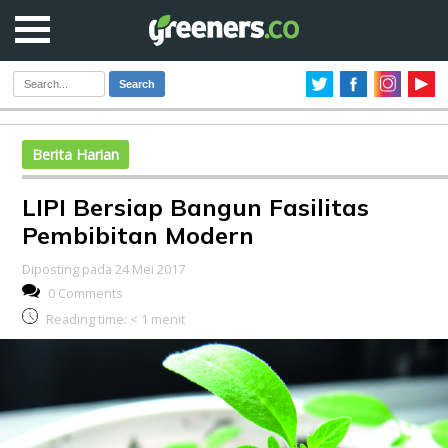
Search
Berita Harian
LIPI Bersiap Bangun Fasilitas
Pembibitan Modern
Diposting pada 24 Mei 2017
0 Comments
Reading time:
< 1
menit