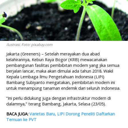
Ilustrasi. Foto: pixabay.com
Jakarta (Greeners) – Setelah merayakan dua abad
kelahirannya, Kebun Raya Bogor (KRB) mewacanakan
pembangunan fasilitas pembibitan modern yang jika semua
berjalan lancar, maka akan dimulai ada tahun 2018. Wakil
Kepala Lembaga Ilmu Pengetahuan Indonesia (LIPI)
Bambang Subiyanto mengatakan, pembibitan modern ini
untuk menampung tanaman endemik dari seluruh Indonesia.
“Ini perlu didukung juga dengan infrastruktur modern di
dalamnya,” terang Bambang, Jakarta, Selasa (23/05).
BACA JUGA:
Varietas Baru, LIPI Dorong Peneliti Daftarkan
Temuan ke PVT