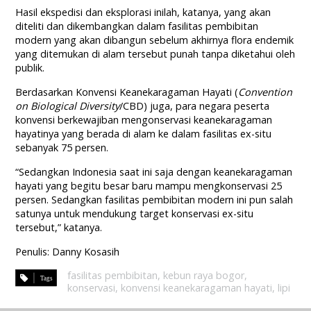
Hasil ekspedisi dan eksplorasi inilah, katanya, yang akan
diteliti dan dikembangkan dalam fasilitas pembibitan
modern yang akan dibangun sebelum akhirnya flora endemik
yang ditemukan di alam tersebut punah tanpa diketahui oleh
publik.
Berdasarkan Konvensi Keanekaragaman Hayati (
Convention
on Biological Diversity
/CBD) juga, para negara peserta
konvensi berkewajiban mengonservasi keanekaragaman
hayatinya yang berada di alam ke dalam fasilitas ex-situ
sebanyak 75 persen.
“Sedangkan Indonesia saat ini saja dengan keanekaragaman
hayati yang begitu besar baru mampu mengkonservasi 25
persen. Sedangkan fasilitas pembibitan modern ini pun salah
satunya untuk mendukung target konservasi ex-situ
tersebut,” katanya.
Penulis: Danny Kosasih
fasilitas pembibitan
,
kebun raya bogor
,
konservasi
,
konvensi keanekaragaman hayati
,
lipi