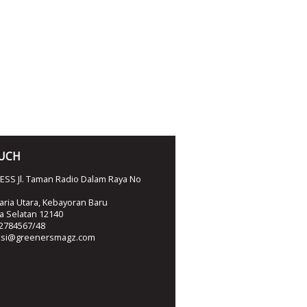
OUCH
SS Jl. Taman Radio Dalam Raya No
ria Utara, Kebayoran Baru
ta Selatan 12140
2784567/48
ksi@greenersmagz.com