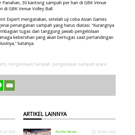
e Panahan, 30 kantong sampah per hari di GBK Venue
i di GBK Venue Volley Ball.
ent Expert mengatakan, setelah uji coba Asian Games
genai penanganan sampah yang harus diatasi. “Kurangnya
mbagian tugas dan tanggung jawab pengelolaan
naga kebersihan yang akan bertugas saat pertandingan
lusinya,” katanya.
ent
,
Pengelolaan Sampah
,
pengelolaan sampah acara
ARTIKEL LAINNYA
25 Jul 2026
Berita Harian
28 Mei 2022