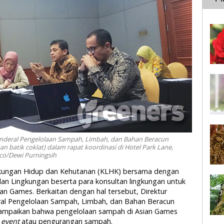
enderal Pengelolaan Sampah, Limbah, dan Bahan Beracun
 batik coklat) dalam rapat koordinasi di Hotel Park Lane,
.co/Dewi Purningsih
ngkungan Hidup dan Kehutanan (KLHK) bersama dengan
n Lingkungan beserta para konsultan lingkungan untuk
 Games. Berkaitan dengan hal tersebut, Direktur
ral Pengelolaan Sampah, Limbah, dan Bahan Beracun
ampaikan bahwa pengelolaan sampah di Asian Games
 event
atau pengurangan sampah.