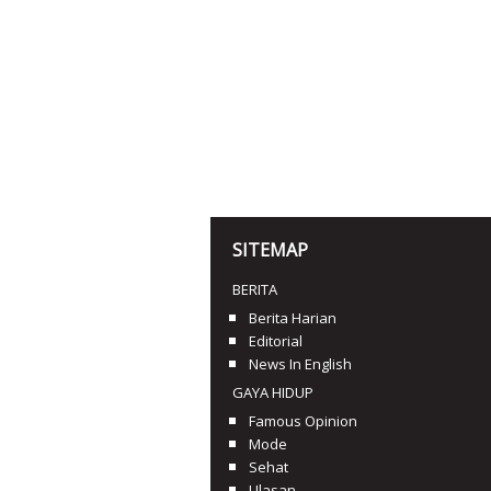
SITEMAP
BERITA
Berita Harian
Editorial
News In English
GAYA HIDUP
Famous Opinion
Mode
Sehat
Ulasan