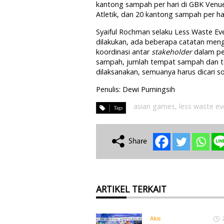
kantong sampah per hari di GBK Venu
Atletik, dan 20 kantong sampah per har
Syaiful Rochman selaku Less Waste Ev
dilakukan, ada beberapa catatan men
koordinasi antar
stakeholder
dalam pe
sampah, jumlah tempat sampah dan te
dilaksanakan, semuanya harus dicari so
Penulis: Dewi Purningsih
asian games
,
less waste ev
ARTIKEL TERKAIT
Aksi