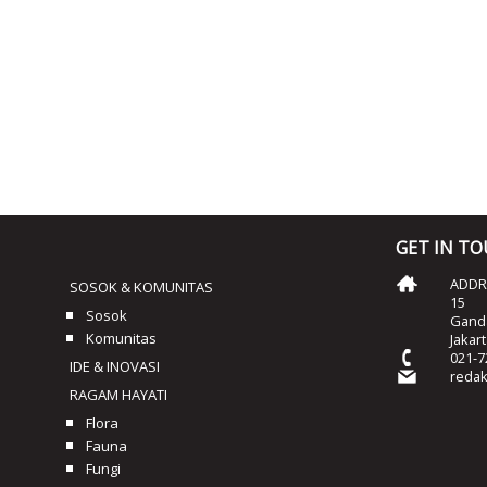
GET IN T
ADDRE
SOSOK & KOMUNITAS
15
Sosok
Ganda
Komunitas
Jakar
021-7
IDE & INOVASI
reda
RAGAM HAYATI
Flora
Fauna
Fungi