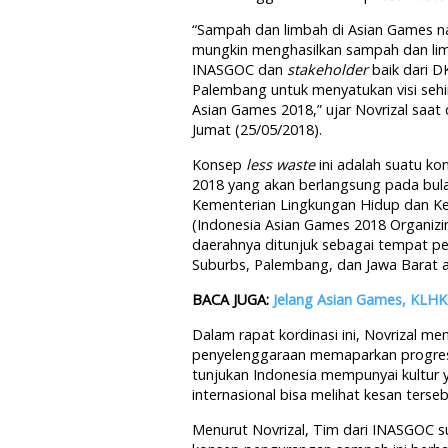
“Sampah dan limbah di Asian Games na
mungkin menghasilkan sampah dan lim
INASGOC dan
stakeholder
baik dari D
Palembang untuk menyatukan visi se
Asian Games 2018,” ujar Novrizal saat d
Jumat (25/05/2018).
Konsep
less waste
ini adalah suatu k
2018 yang akan berlangsung pada bula
Kementerian Lingkungan Hidup dan Ke
(Indonesia Asian Games 2018 Organiz
daerahnya ditunjuk sebagai tempat pe
Suburbs, Palembang, dan Jawa Barat 
BACA JUGA:
Jelang Asian Games, KLHK
Dalam rapat kordinasi ini, Novrizal me
penyelenggaraan memaparkan progres 
tunjukan Indonesia mempunyai kultur 
internasional bisa melihat kesan terseb
Menurut Novrizal, Tim dari INASGOC 