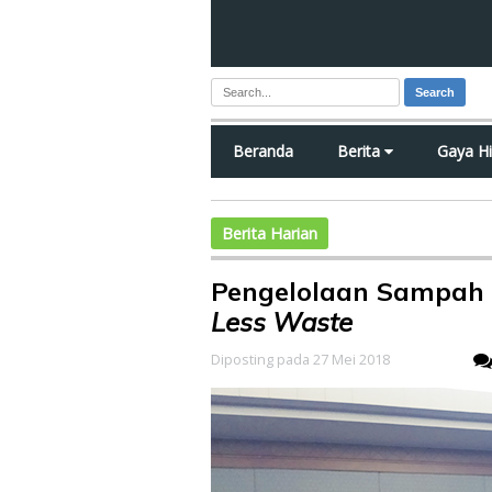
Search
Beranda
Berita
Gaya H
Berita Harian
Pengelolaan Sampah
Less Waste
Diposting pada 27 Mei 2018