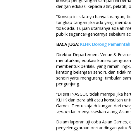
konsep pengurangan sampah ini berhas
dengan edukasi kepada atlit, pelatih, d
“Konsep ini sifatnya hanya larangan, t
tangkap tangan jika ada yang membua
tidak ada. Tujuan utamanya adalah me
publik segencar-gencarnya sebelum aca
BACA JUGA:
KLHK Dorong Pemerintah 
Direktur Departement Venue & Envir
menuturkan, edukasi konsep pengura
membentuk perilaku yang ramah ling
kantong belanjaan sendiri, dan tidak
sendiri yaitu mengurangi timbulan sam
pengunjung.
“Di sini INASGOC tidak mampu jika har
KLHK dan para ahli atau konsultan un
Games. Tentu saja dukungan dari masy
venue
dan menyukseskan ajang Asian Ga
Dalam laporan uji coba Asian Games, d
penyelenggaraan pertandingan yaitu 60