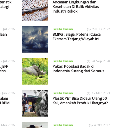
eristik
Ancaman Lingkungan dan
ategi
Kesehatan Di Balik Aktivitas
Industri Rokok
15 Jul 2026
Berita Harian
28 Des 2022
laan
BMKG : Siaga, Potensi Cuaca
Ekstrem Terjang Wilayah Ini
2 Jul 2026
Berita Harian
24 Sep 2020
 JEFF
Pakar: Populasi Badak di
ess
Indonesia Kurang dari Seratus
8 Jun 2026
Berita Harian
12 Mar 2023
dalam
Plastik PET Bisa Didaur Ulang 50
i BBM
Kali, Amankah Produk Ulangnya?
2 Mei 2026
Berita Harian
4 Okt 2017