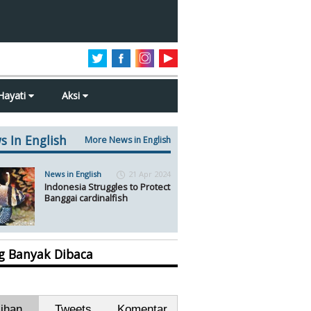
Hayati
Aksi
s In English
More News in English
News in English
21 Apr 2024
Indonesia Struggles to Protect
Banggai cardinalfish
ng Banyak Dibaca
lihan
Tweets
Komentar