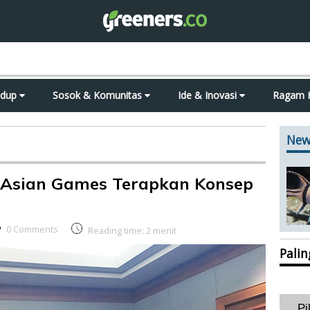
idup
Sosok & Komunitas
Ide & Inovasi
Ragam 
New
 Asian Games Terapkan Konsep
0 Comments
Reading time:
2
menit
Pali
Pi