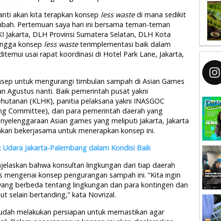
nti akan kita terapkan konsep
less waste
di mana sedikit
bah. Pertemuan saya hari ini bersama teman-teman
KI Jakarta, DLH Provinsi Sumatera Selatan, DLH Kota
hingga konsep
less waste
terimplementasi baik dalam
itemui usai rapat koordinasi di Hotel Park Lane, Jakarta,
onsep untuk mengurangi timbulan sampah di Asian Games
n Agustus nanti. Baik pemerintah pusat yakni
hutanan (KLHK), panitia pelaksana yakni INASGOC
ing Committee), dan para pemerintah daerah yang
nyelenggaraan Asian games yang meliputi Jakarta, Jakarta
akan bekerjasama untuk menerapkan konsep ini.
: Udara Jakarta-Palembang dalam Kondisi Baik
njelaskan bahwa konsultan lingkungan dari tiap daerah
mengenai konsep pengurangan sampah ini. “Kita ingin
yang berbeda tentang lingkungan dan para kontingen dan
ut selain bertanding,” kata Novrizal.
sudah melakukan persiapan untuk memastikan agar