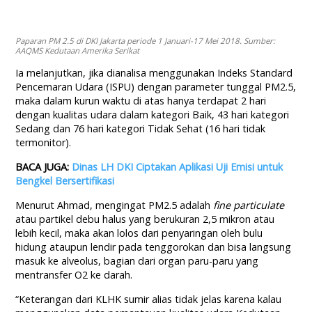
Paparan PM 2.5 di DKI Jakarta periode 1 Januari-17 Mei 2018. Sumber:
AAQMS Kedutaan Amerika Serikat
Ia melanjutkan, jika dianalisa menggunakan Indeks Standard
Pencemaran Udara (ISPU) dengan parameter tunggal PM2.5,
maka dalam kurun waktu di atas hanya terdapat 2 hari
dengan kualitas udara dalam kategori Baik, 43 hari kategori
Sedang dan 76 hari kategori Tidak Sehat (16 hari tidak
termonitor).
BACA JUGA:
Dinas LH DKI Ciptakan Aplikasi Uji Emisi untuk
Bengkel Bersertifikasi
Menurut Ahmad, mengingat PM2.5 adalah
fine particulate
atau partikel debu halus yang berukuran 2,5 mikron atau
lebih kecil, maka akan lolos dari penyaringan oleh bulu
hidung ataupun lendir pada tenggorokan dan bisa langsung
masuk ke alveolus, bagian dari organ paru-paru yang
mentransfer O2 ke darah.
“Keterangan dari KLHK sumir alias tidak jelas karena kalau