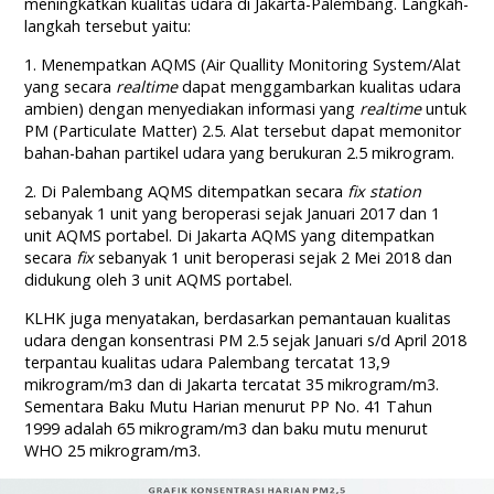
meningkatkan kualitas udara di Jakarta-Palembang. Langkah-
langkah tersebut yaitu:
1. Menempatkan AQMS (Air Quallity Monitoring System/Alat
yang secara
realtime
dapat menggambarkan kualitas udara
ambien) dengan menyediakan informasi yang
realtime
untuk
PM (Particulate Matter) 2.5. Alat tersebut dapat memonitor
bahan-bahan partikel udara yang berukuran 2.5 mikrogram.
2. Di Palembang AQMS ditempatkan secara
fix station
sebanyak 1 unit yang beroperasi sejak Januari 2017 dan 1
unit AQMS portabel. Di Jakarta AQMS yang ditempatkan
secara
fix
sebanyak 1 unit beroperasi sejak 2 Mei 2018 dan
didukung oleh 3 unit AQMS portabel.
KLHK juga menyatakan, berdasarkan pemantauan kualitas
udara dengan konsentrasi PM 2.5 sejak Januari s/d April 2018
terpantau kualitas udara Palembang tercatat 13,9
mikrogram/m3 dan di Jakarta tercatat 35 mikrogram/m3.
Sementara Baku Mutu Harian menurut PP No. 41 Tahun
1999 adalah 65 mikrogram/m3 dan baku mutu menurut
WHO 25 mikrogram/m3.