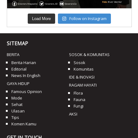
Follow on Instagram
Load More
SITEMAP
BERITA
SOSOK & KOMUNITAS
Berita Harian
Sosok
Editorial
Komunitas
News In English
IDE & INOVASI
GAYA HIDUP
RAGAM HAYATI
Famous Opinion
Flora
Mode
Fauna
Sehat
Fungi
Ulasan
AKSI
Tips
Komen Kamu
GET IN TOUCH