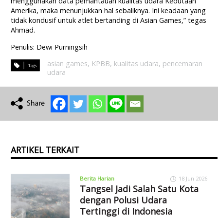
menggunakan data pemantauan kualitas udara Kedutaan
Amerika, maka menunjukkan hal sebaliknya. Ini keadaan yang
tidak kondusif untuk atlet bertanding di Asian Games,” tegas
Ahmad.
Penulis: Dewi Purningsih
asian games
,
KPBB
,
kualitas udara
,
pencemaran
udara
ARTIKEL TERKAIT
Berita Harian
18 Jun 2026
Tangsel Jadi Salah Satu Kota
dengan Polusi Udara
Tertinggi di Indonesia