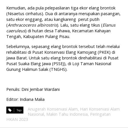
Kemudian, ada pula pelepasliaran tiga ekor elang brontok
(Nisaetus cirrhatus). Dua di antaranya merupakan pasangan,
satu ekor enggang, atau kangkareng perut putih
(
Anthracoceros albirostris
). Lalu, satu elang tikus (
Elanus
caeruleus
) di hutan desa Tahawa, Kecamatan Kahayan
Tengah, Kabupaten Pulang Pisau.
Sebelumnya, sepasang elang brontok tersebut telah melalui
rehabilitasi di Pusat Konservasi Elang Kamojang (PKEK) di
Jawa Barat. Untuk satu elang brontok direhabilitasi di Pusat
Pusat Suaka Elang Jawa (PSSEJ), di Loji Taman Nasional
Gunung Halimun Salak (TNGHS).
Penulis: Dini Jembar Wardani
Editor: Indiana Malia
Anugerah Konservasi Alam
,
Hari Konservasi Alam
Nasional
,
Makin Tahu Indonesia
,
Peringatan
HKAN 2023