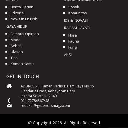
Berita Harian
Sosok
Editorial
Komunitas
News In English
IDE & INOVASI
GAYA HIDUP
RAGAM HAYATI
Famous Opinion
Flora
Mode
Fauna
Sehat
Fungi
Ulasan
AKSI
Tips
Komen Kamu
GET IN TOUCH
ADDRESS Jl. Taman Radio Dalam Raya No 15
Gandaria Utara, Kebayoran Baru
Jakarta Selatan 12140
021-72784567/48
redaksi@greenersmagz.com
© Copyright 2026, All Rights Reserved