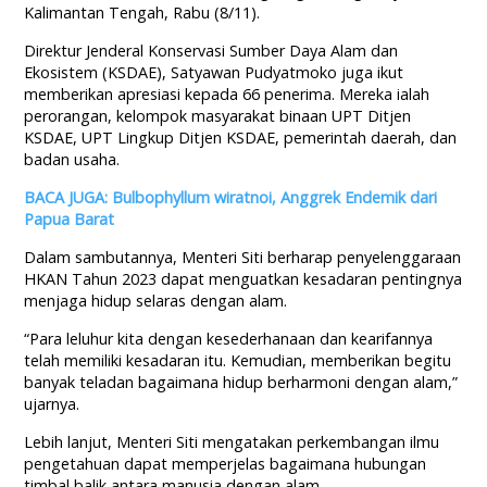
Kalimantan Tengah, Rabu (8/11).
Direktur Jenderal Konservasi Sumber Daya Alam dan
Ekosistem (KSDAE), Satyawan Pudyatmoko juga ikut
memberikan apresiasi kepada 66 penerima. Mereka ialah
perorangan, kelompok masyarakat binaan UPT Ditjen
KSDAE, UPT Lingkup Ditjen KSDAE, pemerintah daerah, dan
badan usaha.
BACA JUGA: Bulbophyllum wiratnoi, Anggrek Endemik dari
Papua Barat
Dalam sambutannya, Menteri Siti berharap penyelenggaraan
HKAN Tahun 2023 dapat menguatkan kesadaran pentingnya
menjaga hidup selaras dengan alam.
“Para leluhur kita dengan kesederhanaan dan kearifannya
telah memiliki kesadaran itu. Kemudian, memberikan begitu
banyak teladan bagaimana hidup berharmoni dengan alam,”
ujarnya.
Lebih lanjut, Menteri Siti mengatakan perkembangan ilmu
pengetahuan dapat memperjelas bagaimana hubungan
timbal balik antara manusia dengan alam.