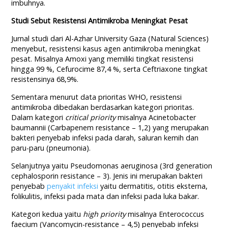
imbuhnya.
Studi Sebut Resistensi Antimikroba Meningkat Pesat
Jurnal studi dari Al-Azhar University Gaza (Natural Sciences)
menyebut, resistensi kasus agen antimikroba meningkat
pesat. Misalnya Amoxi yang memiliki tingkat resistensi
hingga 99 %, Cefurocime 87,4 %, serta Ceftriaxone tingkat
resistensinya 68,9%.
Sementara menurut data prioritas WHO, resistensi
antimikroba dibedakan berdasarkan kategori prioritas.
Dalam kategori
critical priority
misalnya Acinetobacter
baumannii (Carbapenem resistance – 1,2) yang merupakan
bakteri penyebab infeksi pada darah, saluran kemih dan
paru-paru (pneumonia).
Selanjutnya yaitu Pseudomonas aeruginosa (3rd generation
cephalosporin resistance – 3). Jenis ini merupakan bakteri
penyebab
penyakit infeksi
yaitu dermatitis, otitis eksterna,
folikulitis, infeksi pada mata dan infeksi pada luka bakar.
Kategori kedua yaitu
high priority
misalnya Enterococcus
faecium (Vancomycin-resistance – 4,5) penyebab infeksi