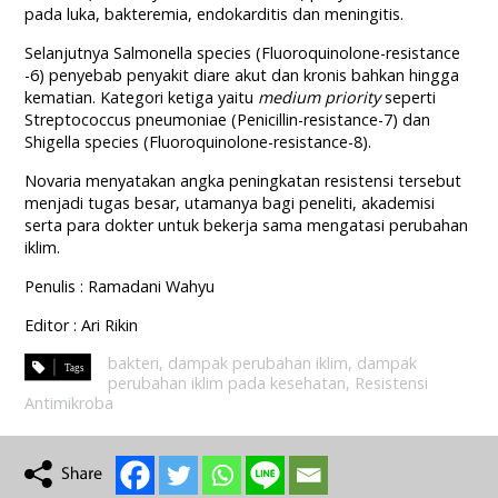
pada luka, bakteremia, endokarditis dan meningitis.
Selanjutnya Salmonella species (Fluoroquinolone-resistance
-6) penyebab penyakit diare akut dan kronis bahkan hingga
kematian. Kategori ketiga yaitu
medium priority
seperti
Streptococcus pneumoniae (Penicillin-resistance-7) dan
Shigella species (Fluoroquinolone-resistance-8).
Novaria menyatakan angka peningkatan resistensi tersebut
menjadi tugas besar, utamanya bagi peneliti, akademisi
serta para dokter untuk bekerja sama mengatasi perubahan
iklim.
Penulis : Ramadani Wahyu
Editor : Ari Rikin
bakteri
,
dampak perubahan iklim
,
dampak
perubahan iklim pada kesehatan
,
Resistensi
Antimikroba