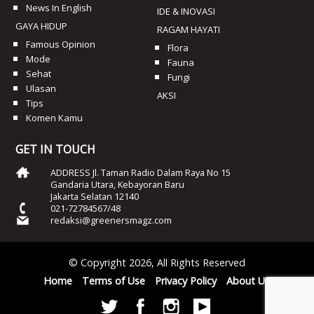
News In English
IDE & INOVASI
GAYA HIDUP
RAGAM HAYATI
Famous Opinion
Flora
Mode
Fauna
Sehat
Fungi
Ulasan
AKSI
Tips
Komen Kamu
GET IN TOUCH
ADDRESS Jl. Taman Radio Dalam Raya No 15
Gandaria Utara, Kebayoran Baru
Jakarta Selatan 12140
021-72784567/48
redaksi@greenersmagz.com
© Copyright 2026, All Rights Reserved
Home
Terms of Use
Privacy Policy
About Us