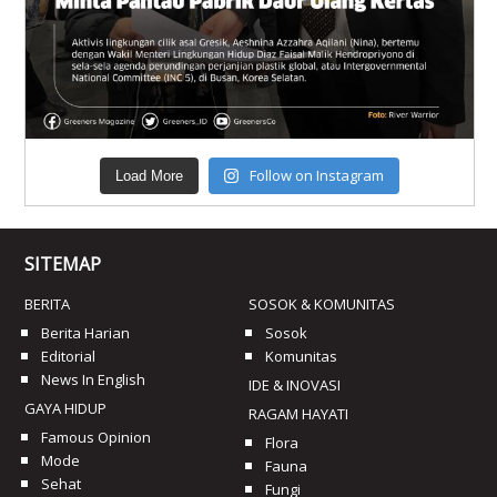
Follow on Instagram
Load More
SITEMAP
BERITA
SOSOK & KOMUNITAS
Berita Harian
Sosok
Editorial
Komunitas
News In English
IDE & INOVASI
GAYA HIDUP
RAGAM HAYATI
Famous Opinion
Flora
Mode
Fauna
Sehat
Fungi