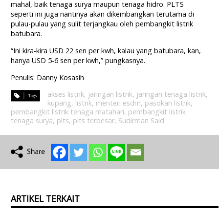
mahal, baik tenaga surya maupun tenaga hidro. PLTS
seperti ini juga nantinya akan dikembangkan terutama di
pulau-pulau yang sulit terjangkau oleh pembangkit listrik
batubara.
“Ini kira-kira USD 22 sen per kwh, kalau yang batubara, kan,
hanya USD 5-6 sen per kwh,” pungkasnya.
Penulis: Danny Kosasih
akses listrik
,
jaringan listrik
,
jaringan tenaga listrik
,
kupang
,
listrik
,
menteri esdm
,
pasokan listrik
,
pembangkit listrik tenaga matahari
,
pembangkit listrik
tenaga surya
,
plts
,
plts terbesar
,
Sudirman Said
ARTIKEL TERKAIT