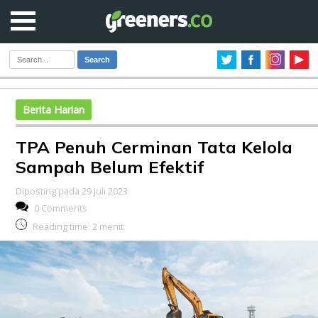
Search
Berita Harian
TPA Penuh Cerminan Tata Kelola
Sampah Belum Efektif
Diposting pada 29 Juli 2023
0 Comments
Reading time:
2
menit