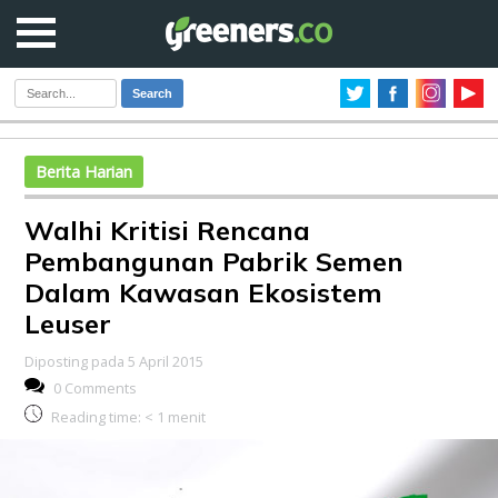
Search
Berita Harian
Walhi Kritisi Rencana
Pembangunan Pabrik Semen
Dalam Kawasan Ekosistem
Leuser
Diposting pada 5 April 2015
0 Comments
Reading time:
< 1
menit