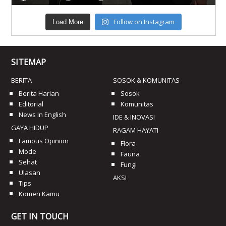
Follow on Instagram
Load More
SITEMAP
BERITA
SOSOK & KOMUNITAS
Berita Harian
Sosok
Editorial
Komunitas
News In English
IDE & INOVASI
GAYA HIDUP
RAGAM HAYATI
Famous Opinion
Flora
Mode
Fauna
Sehat
Fungi
Ulasan
AKSI
Tips
Komen Kamu
GET IN TOUCH