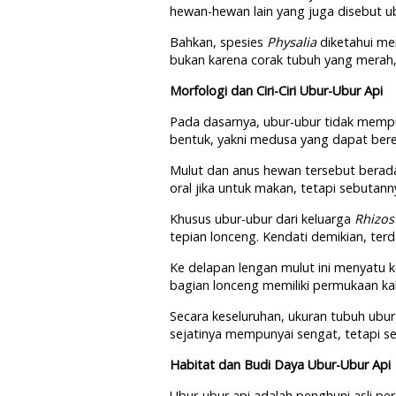
hewan-hewan lain yang juga disebut u
Bahkan, spesies
Physalia
diketahui m
bukan karena corak tubuh yang merah,
Morfologi dan Ciri-Ciri Ubur-Ubur Api
Pada dasarnya, ubur-ubur tidak memp
bentuk, yakni medusa yang dapat ber
Mulut dan anus hewan tersebut berada
oral jika untuk makan, tetapi sebutan
Khusus ubur-ubur dari keluarga
Rhizos
tepian lonceng. Kendati demikian, te
Ke delapan lengan mulut ini menyatu 
bagian lonceng memiliki permukaan ka
Secara keseluruhan, ukuran tubuh ubur-
sejatinya mempunyai sengat, tetapi se
Habitat dan Budi Daya Ubur-Ubur Api
Ubur-ubur api adalah penghuni asli pe