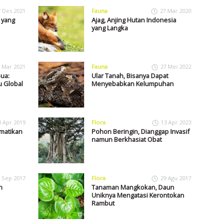
7 Des 2021
Fauna
27 Mar 2020
 yang
Ajag, Anjing Hutan Indonesia
yang Langka
 Mar 2021
Fauna
27 Mei 2022
ua:
Ular Tanah, Bisanya Dapat
 Global
Menyebabkan Kelumpuhan
0 Apr 2019
Flora
13 Apr 2023
matikan
Pohon Beringin, Dianggap Invasif
namun Berkhasiat Obat
 Sep 2017
Flora
29 Agu 2017
n
Tanaman Mangkokan, Daun
Uniknya Mengatasi Kerontokan
Rambut