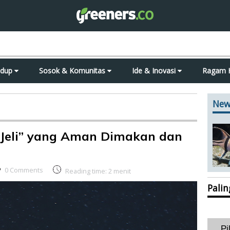
idup
Sosok & Komunitas
Ide & Inovasi
Ragam 
New
 Jeli” yang Aman Dimakan dan
0 Comments
Reading time:
2
menit
Pali
Pi