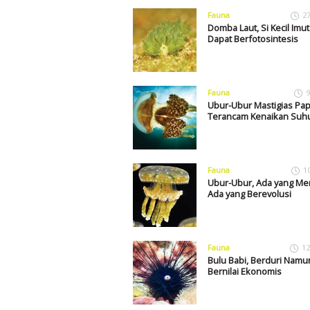
Fauna
2
Domba Laut, Si Kecil Imut
Dapat Berfotosintesis
Fauna
9
Ubur-Ubur Mastigias Pap
Terancam Kenaikan Suhu
Fauna
1
Ubur-Ubur, Ada yang Me
Ada yang Berevolusi
Fauna
12
Bulu Babi, Berduri Namu
Bernilai Ekonomis