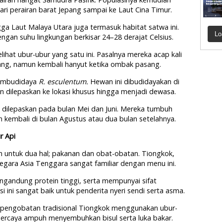
ari perairan barat Jepang sampai ke Laut Cina Timur.
ga Laut Malaya Utara juga termasuk habitat satwa ini.
Lo
gan suhu lingkungan berkisar 24–28 derajat Celsius.
ihat ubur-ubur yang satu ini. Pasalnya mereka acap kali
nang, namun kembali hanyut ketika ombak pasang.
pembudidaya
R. esculentum.
Hewan ini dibudidayakan di
n dilepaskan ke lokasi khusus hingga menjadi dewasa.
ni dilepaskan pada bulan Mei dan Juni. Mereka tumbuh
 kembali di bulan Agustus atau dua bulan setelahnya.
r Api
n untuk dua hal; pakanan dan obat-obatan. Tiongkok,
egara Asia Tenggara sangat familiar dengan menu ini.
ngandung protein tinggi, serta mempunyai sifat
 ini sangat baik untuk penderita nyeri sendi serta asma.
li pengobatan tradisional Tiongkok menggunakan ubur-
percaya ampuh menyembuhkan bisul serta luka bakar.