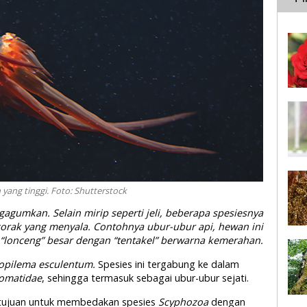
yang tinggi. Foto: Shutterstock
gumkan. Selain mirip seperti jeli, beberapa spesiesnya
corak yang menyala. Contohnya ubur-ubur api, hewan ini
lonceng” besar dengan “tentakel” berwarna kemerahan.
opilema esculentum.
Spesies ini tergabung ke dalam
tomatidae
, sehingga termasuk sebagai ubur-ubur sejati.
ertujuan untuk membedakan spesies
Scyphozoa
dengan