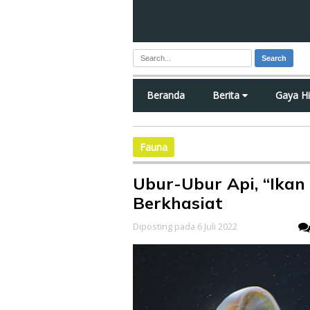
Search
Beranda
Berita
Gaya H
Fauna
Ubur-Ubur Api, “Ikan
Berkhasiat
Diposting pada 6 Juli 2022