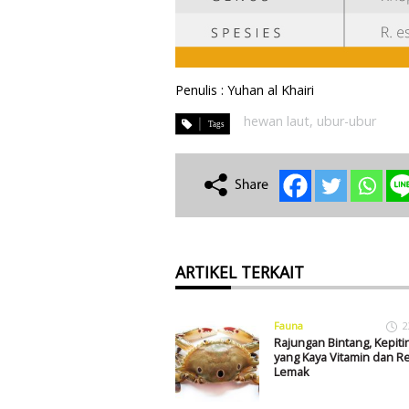
Penulis : Yuhan al Khairi
hewan laut
,
ubur-ubur
ARTIKEL TERKAIT
Fauna
2
Rajungan Bintang, Kepiti
yang Kaya Vitamin dan 
Lemak