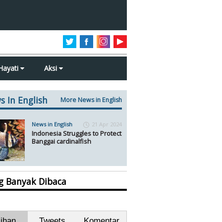
Hayati
Aksi
s In English
More News in English
News in English
21 Apr 2024
Indonesia Struggles to Protect
Banggai cardinalfish
ng Banyak Dibaca
lihan
Tweets
Komentar