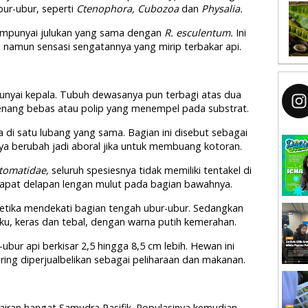
bur-ubur, seperti
Ctenophora, Cubozoa
dan
Physalia.
empunyai julukan yang sama dengan
R. esculentum.
Ini
 namun sensasi sengatannya yang mirip terbakar api.
unyai kepala. Tubuh dewasanya pun terbagi atas dua
enang bebas atau polip yang menempel pada substrat.
 di satu lubang yang sama. Bagian ini disebut sebagai
nya berubah jadi aboral jika untuk membuang kotoran.
tomatidae,
seluruh spesiesnya tidak memiliki tentakel di
rdapat delapan lengan mulut pada bagian bawahnya.
ketika mendekati bagian tengah ubur-ubur. Sedangkan
ku, keras dan tebal, dengan warna putih kemerahan.
ubur api berkisar 2,5 hingga 8,5 cm lebih. Hewan ini
ring diperjualbelikan sebagai peliharaan dan makanan.
rairan hangat Samudra Pasifik. Populasinya kemudian