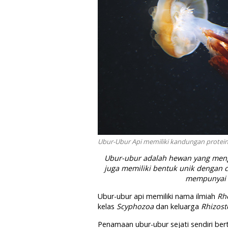
Ubur-Ubur Api memiliki kandungan protein 
Ubur-ubur adalah hewan yang menga
juga memiliki bentuk unik dengan 
mempunyai “
Ubur-ubur api memiliki nama ilmiah
Rh
kelas
Scyphozoa
dan keluarga
Rhizos
Penamaan ubur-ubur sejati sendiri b